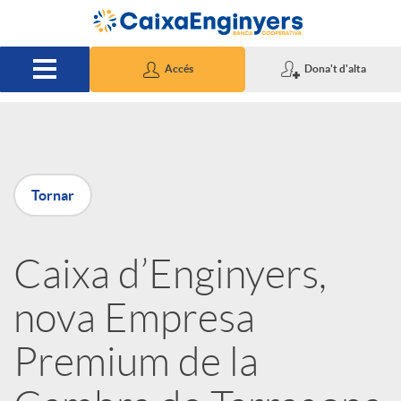
Salta al contingut principal
Accés
Dona't d'alta
P
Tornar
u
Caixa d’Enginyers,
b
nova Empresa
l
Premium de la
i