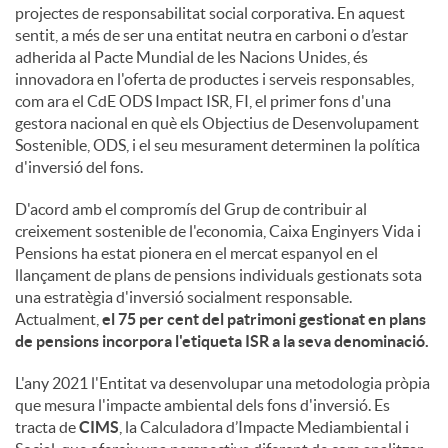
projectes de responsabilitat social corporativa. En aquest
sentit, a més de ser una entitat neutra en carboni o d’estar
u
adherida al Pacte Mundial de les Nacions Unides, és
innovadora en l'oferta de productes i serveis responsables,
com ara el CdE ODS Impact ISR, FI, el primer fons d'una
t
gestora nacional en què els Objectius de Desenvolupament
Sostenible, ODS, i el seu mesurament determinen la política
d'inversió del fons.
s
D'acord amb el compromís del Grup de contribuir al
creixement sostenible de l'economia, Caixa Enginyers Vida i
Pensions ha estat pionera en el mercat espanyol en el
llançament de plans de pensions individuals gestionats sota
una estratègia d'inversió socialment responsable.
Actualment,
el 75 per cent del patrimoni gestionat en plans
de pensions incorpora l'etiqueta ISR a la seva denominació.
L'any 2021 l'Entitat va desenvolupar una metodologia pròpia
que mesura l'impacte ambiental dels fons d'inversió. Es
tracta de
CIMS
, la Calculadora d’Impacte Mediambiental i