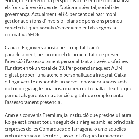
Social, que ofereix una perspectiva diferent de com analitzar
els fons d'inversió des de l'òptica ambiental, social i de
governança. Actualment, el 85 per cent del patrimoni
gestionat en fons d'inversió i plans de pensions promou
característiques socials i/o mediambientals segons la
normativa SFDR.
Caixa d'Enginyers aposta per la digitalització i,
paral·lelament, per un model de proximitat que preveu
l'atenció i l'assessorament personalitzat a través d'oficines,
l'Entitat en té un total de 33. Per potenciar aquest ADN
digital, proper i una atenció personalitzada integral, Caixa
d'Enginyers té disponible un servei innovador a socis amb
metodologia agile, una nova manera de treballar flexible que
permet als gerents una atenció digital que complementa
l'assessorament presencial.
Amb els convenis Premium, la institució que presideix Laura
Roigé està creant tot un seguit de sinèrgies amb les principals
empreses de les Comarques de Tarragona, o amb aquelles
amb interessos al territori, i assolint d'aquesta manera el