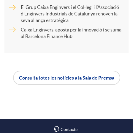
r
El Grup Caixa Enginyers i el Col·legi i l’Associació
d’Enginyers Industrials de Catalunya renoven la
t
seva aliança estratègica
Caixa Enginyers, aposta per la innovació i se suma
i
al Barcelona Finance Hub
r
a
Consulta totes les notícies a la Sala de Premsa
A
B
X
p
o
a
l
t
Contacte