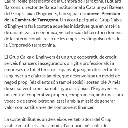
Laura Roigé, presidenta de la Cambra de Tarragona, i Eduard
Barcons, director de Banca Institucional a Catalunya i Balears
c
del Grup Caixa d’Enginyers, han signat el
conveni Premium
de la Cambra de Tarragona.
Un acord pel qual el Grup Caixa
d’Enginyers farà costat a aquelles iniciatives que en matèria
o
de dinamització econòmica, vertebració del territori i foment
de la internacionalització de les empreses s'impulsen des de
la Corporació tarragonina.
n
El Grup Caixa d'Enginyers és un grup cooperatiu de crèdit i
serveis financers i asseguradors dirigit a professionals i a
t
empreses de tot el territori espanyol, ja siguin del sector de
l'enginyeria o d'altres àmbits, que desenvolupa un model de
negoci propi (els clients són també socis) i sostenible. A més
i
de ser solvent, transparent i rigorosa, Caixa d'Enginyers és
una entitat cooperativa propera, compromesa, amb una clara
vocació de servei personalitzat i amb la missió de generar
n
valor compartit a més del component financer.
La sostenibilitat és un dels eixos vertebradors del Grup,
g
visible en tots els seus àmbits d'actuació més enllà dels