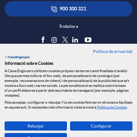
r
i
ó
900 300 321
x
c
n
Troba'ns a
e
a
s
Política de privacitat
Blog
s
Informació sobre Cookies
c
a
Tauler d'anuncis
A Caixa Enginyers utilitzem cookies pròpies i de tercers amb finalitats d'anàlisi
Política de cookies
S
(fet que permet millorar el lloc web), de personalització de contingut (per
Avís legal
exemple, recomanacions de vídeos) i de personalització de la publicitat que se't
i
l
mostra a llocs web i xarxes socials. La personalització es realitza sobre la base
Seguretat Online
d'un perfil elaborat a partir dels teus hàbits de navegació (per exemple, pàgines
Privacitat
o
visitades).
Canal denúncies
Pots acceptar, configurar o rebutjar l'ús de cookies fent servir els botons facilitats
o
a
en aquest avís. Si necessites més informació visita la nostra
Política de Cookies
.
c
Descarrega-la ara
n
d
Rebutjar
Configurar
Banca MOBILE