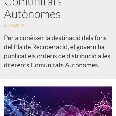
Comunitats
Autònomes
c
25.02.2022
a
Per a conèixer la destinació dels fons
d
del Pla de Recuperació, el govern ha
publicat els criteris de distribució a les
o
diferents Comunitats Autònomes.
r
d
e