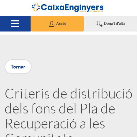
Salta al contingut principal
Accés
Dona't d'alta
P
Tornar
u
Criteris de distribució
b
dels fons del Pla de
l
Recuperació a les
i