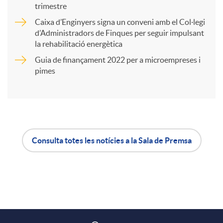
trimestre
r
Caixa d’Enginyers signa un conveni amb el Col·legi
d’Administradors de Finques per seguir impulsant
t
la rehabilitació energètica
Guia de finançament 2022 per a microempreses i
i
pimes
r
a
Consulta totes les notícies a la Sala de Premsa
A
B
X
p
o
a
l
t