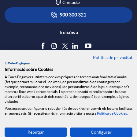
Contacte
r
i
ó
900 300 321
x
c
n
Troba'ns a
e
a
s
Política de privacitat
Blog
s
Informació sobre Cookies
c
a
Tauler d'anuncis
A Caixa Enginyers utilitzem cookies pròpies i de tercers amb finalitats d'anàlisi
Política de cookies
S
(fet que permet millorar el lloc web), de personalització de contingut (per
Avís legal
exemple, recomanacions de vídeos) i de personalització de la publicitat que se't
i
l
mostra a llocs web i xarxes socials. La personalització es realitza sobre la base
Seguretat Online
d'un perfil elaborat a partir dels teus hàbits de navegació (per exemple, pàgines
Privacitat
o
visitades).
Canal denúncies
Pots acceptar, configurar o rebutjar l'ús de cookies fent servir els botons facilitats
o
a
en aquest avís. Si necessites més informació visita la nostra
Política de Cookies
.
c
Descarrega-la ara
n
d
Rebutjar
Configurar
Banca MOBILE