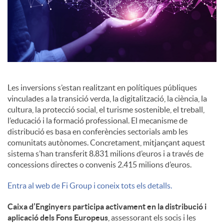
c
o
n
Les inversions s’estan realitzant en polítiques públiques
vinculades a la transició verda, la digitalització, la ciència, la
cultura, la protecció social, el turisme sostenible, el treball,
t
l’educació i la formació professional. El mecanisme de
distribució es basa en conferències sectorials amb les
comunitats autònomes. Concretament, mitjançant aquest
i
sistema s’han transferit 8.831 milions d’euros i a través de
concessions directes o convenis 2.415 milions d’euros.
n
Entra al web de Fi Group i coneix tots els detalls.
Caixa d’Enginyers participa activament en la distribució i
g
aplicació dels Fons Europeus
, assessorant els socis i les