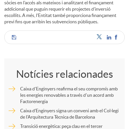
sòcies en l’accés als mateixos i analitzant el finançament
addicional que puguin requerir els projectes d’inversió
u
escollits. A més, l’Entitat també proporciona finançament
previ fins que arribin les subvencions públiques.
t
C
s
o
Notícies relacionades
m
Caixa d'Enginyers reafirma el seu compromís amb
les energies renovables a través d'un acord amb
p
Factorenergia
Caixa d’Enginyers signa un conveni amb el Col·legi
a
de l’Arquitectura Tècnica de Barcelona
Transició energètica: peça clau en el tercer