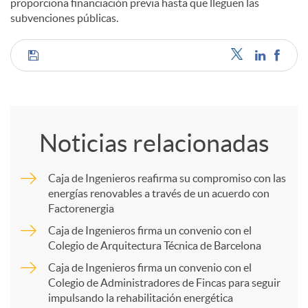
proporciona financiación previa hasta que lleguen las
subvenciones públicas.
d
C
o
o
s
Noticias relacionadas
m
Caja de Ingenieros reafirma su compromiso con las
energías renovables a través de un acuerdo con
p
Factorenergia
Caja de Ingenieros firma un convenio con el
a
Colegio de Arquitectura Técnica de Barcelona
Caja de Ingenieros firma un convenio con el
Colegio de Administradores de Fincas para seguir
r
impulsando la rehabilitación energética