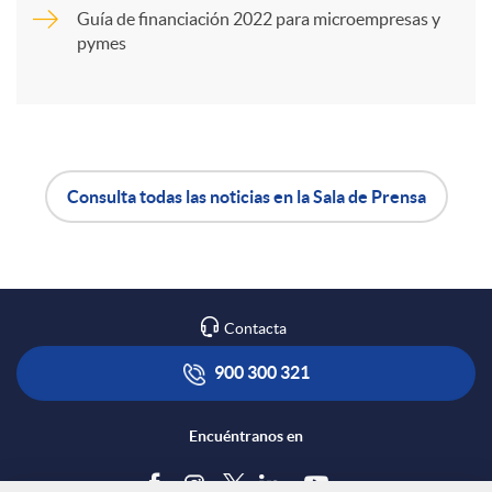
Guía de financiación 2022 para microempresas y
t
pymes
i
r
Consulta todas las noticias en la Sala de Prensa
A
B
e
p
o
n
Contacta
l
t
900 300 321
R
i
ó
Encuéntranos en
e