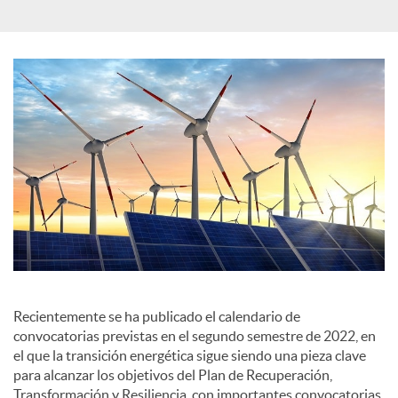
c
a
d
o
r
Recientemente se ha publicado el calendario de
d
convocatorias previstas en el segundo semestre de 2022, en
el que la transición energética sigue siendo una pieza clave
para alcanzar los objetivos del Plan de Recuperación,
e
Transformación y Resiliencia, con importantes convocatorias