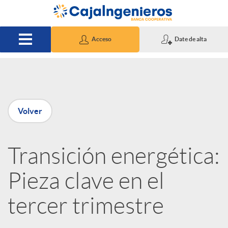
Saltar al contenido principal
Acceso
Date de alta
P
Volver
u
Transición energética:
b
Pieza clave en el
l
tercer trimestre
i