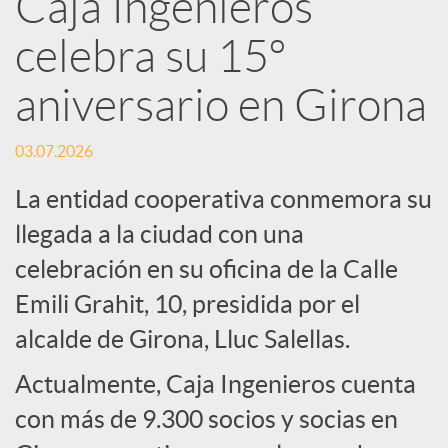
Caja Ingenieros
R
celebra su 15º
e
aniversario en Girona
d
03.07.2026
La entidad cooperativa conmemora su
e
llegada a la ciudad con una
celebración en su oficina de la Calle
s
Emili Grahit, 10, presidida por el
S
alcalde de Girona, Lluc Salellas.
Actualmente, Caja Ingenieros cuenta
o
con más de 9.300 socios y socias en