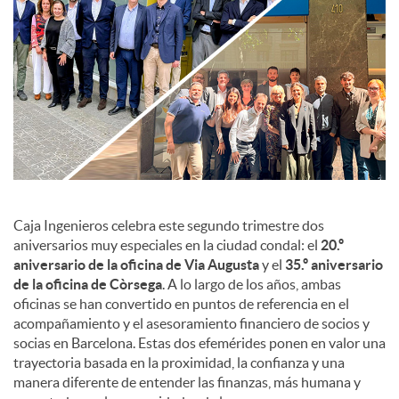
c
o
n
t
Caja Ingenieros celebra este segundo trimestre dos
aniversarios muy especiales en la ciudad condal: el
20.º
aniversario de la oficina de Via Augusta
y el
35.º aniversario
e
de la oficina de Còrsega
. A lo largo de los años, ambas
oficinas se han convertido en puntos de referencia en el
n
acompañamiento y el asesoramiento financiero de socios y
socias en Barcelona. Estas dos efemérides ponen en valor una
trayectoria basada en la proximidad, la confianza y una
i
manera diferente de entender las finanzas, más humana y