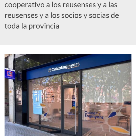
cooperativo a los reusenses y a las
c
reusenses y a los socios y socias de
toda la provincia
i
a
l
e
s