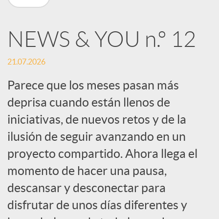
n
NEWS & YOU n.º 12
R
21.07.2026
e
Parece que los meses pasan más
deprisa cuando están llenos de
d
iniciativas, de nuevos retos y de la
e
ilusión de seguir avanzando en un
proyecto compartido. Ahora llega el
s
momento de hacer una pausa,
descansar y desconectar para
S
disfrutar de unos días diferentes y