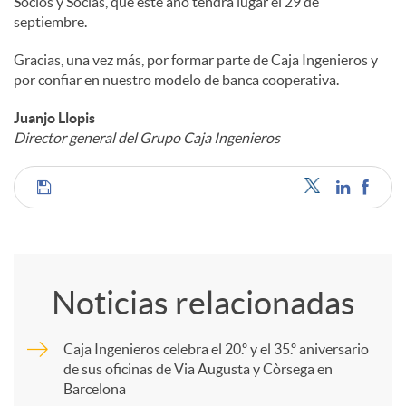
Socios y Socias, que este año tendrá lugar el 29 de
septiembre.
Gracias, una vez más, por formar parte de Caja Ingenieros y
por confiar en nuestro modelo de banca cooperativa.
Juanjo Llopis
Director general del Grupo Caja Ingenieros
C
o
Noticias relacionadas
m
Caja Ingenieros celebra el 20.º y el 35.º aniversario
de sus oficinas de Via Augusta y Còrsega en
p
Barcelona