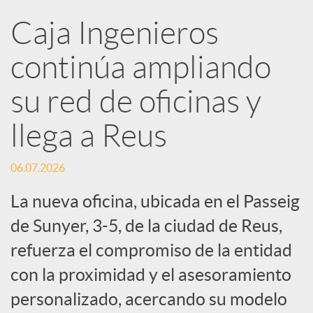
R
Caja Ingenieros
continúa ampliando
e
su red de oficinas y
d
llega a Reus
e
06.07.2026
s
La nueva oficina, ubicada en el Passeig
de Sunyer, 3-5, de la ciudad de Reus,
S
refuerza el compromiso de la entidad
con la proximidad y el asesoramiento
o
personalizado, acercando su modelo