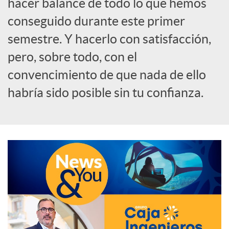
hacer balance de todo lo que hemos
o
conseguido durante este primer
semestre. Y hacerlo con satisfacción,
c
pero, sobre todo, con el
convencimiento de que nada de ello
i
habría sido posible sin tu confianza.
a
l
e
s