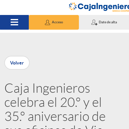
Saltar al contenido principal
Acceso
Date de alta
P
Volver
u
Caja Ingenieros
b
celebra el 20.º y el
l
35.º aniversario de
i