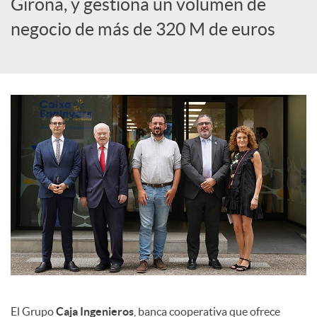
Girona, y gestiona un volumen de
c
negocio de más de 320 M de euros
i
a
l
e
s
El Grupo
Caja Ingenieros
, banca cooperativa que ofrece