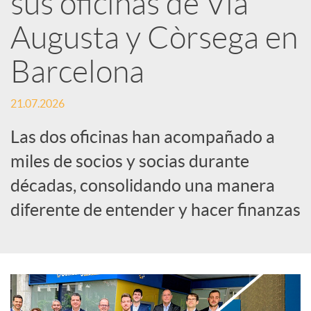
sus oficinas de Via
Augusta y Còrsega en
c
Barcelona
a
21.07.2026
d
Las dos oficinas han acompañado a
miles de socios y socias durante
o
décadas, consolidando una manera
diferente de entender y hacer finanzas
r
d
e