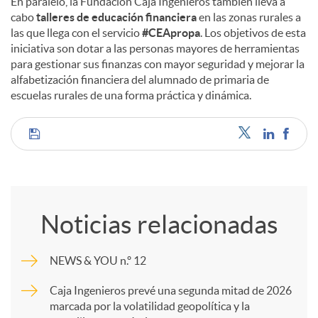
En paralelo, la Fundación Caja Ingenieros también lleva a
cabo
talleres de educación financiera
en las zonas rurales a
las que llega con el servicio
#CEApropa
. Los objetivos de esta
iniciativa son dotar a las personas mayores de herramientas
para gestionar sus finanzas con mayor seguridad y mejorar la
alfabetización financiera del alumnado de primaria de
escuelas rurales de una forma práctica y dinámica.
C
o
Noticias relacionadas
m
NEWS & YOU n.º 12
p
Caja Ingenieros prevé una segunda mitad de 2026
marcada por la volatilidad geopolítica y la