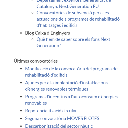
n
s
Catalunya: Next Generation EU
Convocatòries de subvenció per a les
s
d
actuacions dels programes de rehabilitació
d’habitatges i edificis
Blog Caixa d'Enginyers
u
e
Què hem de saber sobre els fons Next
Generation?
l
i
Últimes convocatòries
Modificació de la convocatòria del programa de
t
n
rehabilitació d’edificis
Ajudes per a la implantació d’instal·lacions
d’energies renovables tèrmiques
a
t
Programa d’incentius a l’autoconsum d’energies
renovables
n
e
Repotencialització circular
Segona convocatòria MOVES FLOTES
Descarbonització del sector nàutic