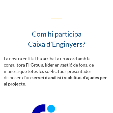
i
o
Com hi participa
C
n
Caixa d'Enginyers?
o
2
La nostra entitat ha arribat a un acord amb la
consultora
FI Group,
líder en gestió de fons, de
m
manera que totes les sol·licituds presentades
0
disposen d'un
servei d'anàlisi i viabilitat d'ajudes per
al projecte.
o
2
i
2