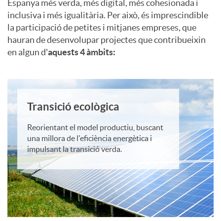
Espanya més verda, més digital, més cohesionada i
e
e
inclusiva i més igualitària. Per això, és imprescindible
i
la participació de petites i mitjanes empreses, que
r
hauran de desenvolupar projectes que contribueixin
p
en algun d'
aquests 4 àmbits:
o
a
r
n
t
Transició ecològica
o
2
Reorientant el model productiu, buscant
i
una millora de l'eficiència energètica i
y
0
impulsant la transició verda.
o
e
2
n
c
2