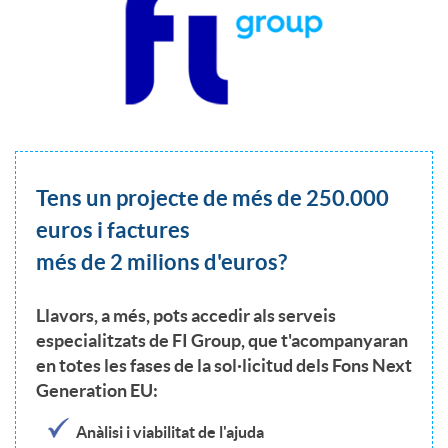
n
t
e
Tens un projecte de més de 250.000
r
euros i factures
més de 2 milions d'euros?
v
Llavors, a més, pots accedir als
serveis
especialitzats de FI Group,
que t'acompanyaran
i
en totes les fases de la sol·licitud dels Fons Next
Generation EU:
e
Anàlisi i viabilitat de l'ajuda