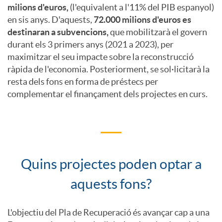
milions d'euros,
(l'equivalent a l'11% del PIB espanyol)
N
en sis anys. D'aquests,
72.000 milions d'euros es
n
G
destinaran a subvencions,
que mobilitzarà el govern
e
durant els 3 primers anys (2021 a 2023), per
i
e
maximitzar el seu impacte sobre la reconstrucció
ràpida de l'economia. Posteriorment, se sol·licitarà la
x
resta dels fons en forma de préstecs per
d
n
complementar el finançament dels projectes en curs.
t
a
e
G
d
r
Quins projectes poden optar a
e
Q
e
a
aquests fons?
n
u
t
s
L'objectiu del Pla de Recuperació és avançar cap a una