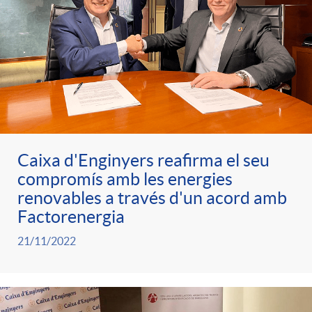
d
i
2
e
n
2
g
s
u
Caixa d'Enginyers reafirma el seu
compromís amb les energies
t
renovables a través d'un acord amb
Factorenergia
s
21/11/2022