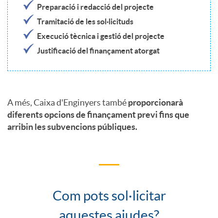
Preparació i redacció del projecte
n
Tramitació de les sol·licituds
Execució tècnica i gestió del projecte
e
Justificació del finançament atorgat
N
A més, Caixa d'Enginyers també
proporcionarà
e
diferents opcions de finançament previ fins que
arribin les subvencions públiques.
x
t
Com pots sol·licitar
G
C
aquestes ajudes?