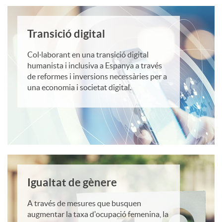
2
t
-
Transició digital
0
o
p
Col·laborant en una transició digital
humanista i inclusiva a Espanya a través
2
de reformes i inversions necessàries per a
s
r
una economia i societat digital.
2
N
u
e
e
x
b
Igualtat de gènere
A través de mesures que busquen
t
a
augmentar la taxa d'ocupació femenina, la