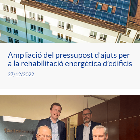
d
r
n
r
a
i
a
s
d
t
o
t
a
e
i
Ampliació del pressupost d’ajuts per
m
i
a la rehabilitació energètica d’edificis
n
c
o
27/12/2022
a
o
i
o
n
n
d
n
2
a
t
0