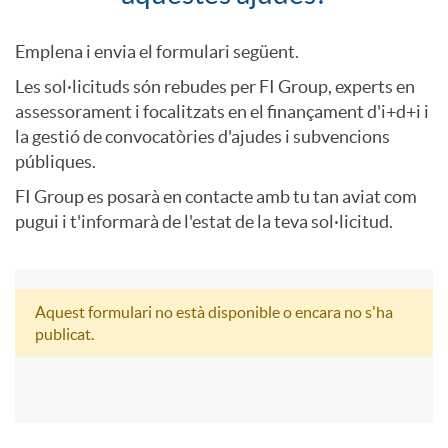
e
o
Emplena i envia el formulari següent.
Les sol·licituds són rebudes per FI Group, experts en
n
m
assessorament i focalitzats en el finançament d'i+d+i i
la gestió de convocatòries d'ajudes i subvencions
e
públiques.
o
FI Group es posarà en contacte amb tu tan aviat com
r
pugui i t'informarà de l'estat de la teva sol·licitud.
s
a
o
Aquest formulari no està disponible o encara no s'ha
F
F
publicat.
t
l
o
o
i
i