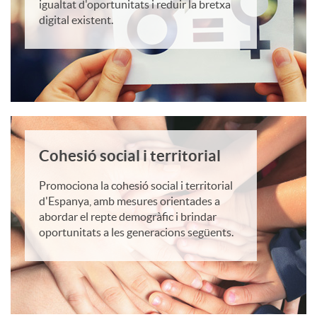
igualtat d'oportunitats i reduir la bretxa
G
digital existent.
e
n
Cohesió social i territorial
e
Promociona la cohesió social i territorial
r
d'Espanya, amb mesures orientades a
abordar el repte demogràfic i brindar
oportunitats a les generacions següents.
a
t