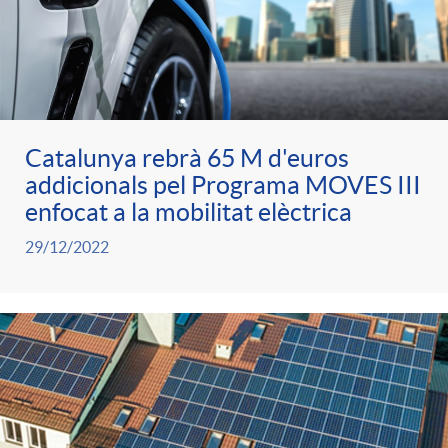
o
e
l
b
x
M
x
i
l
t
u
t
c
i
Catalunya rebrà 65 M d'euros
G
addicionals pel Programa MOVES III
l
G
a
c
enfocat a la mobilitat elèctrica
e
29/12/2022
t
e
c
a
n
i
n
i
d
e
i
e
o
o
r