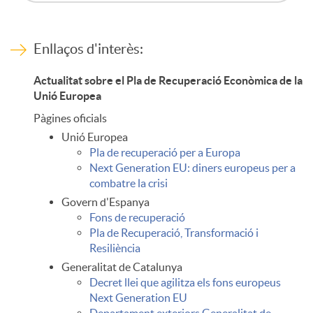
B
o
E
Enllaços d'interès:
Actualitat sobre el Pla de Recuperació Econòmica de la
t
n
Unió Europea
Pàgines oficials
ó
l
Unió Europea
Pla de recuperació per a Europa
Next Generation EU: diners europeus per a
n
a
combatre la crisi
Govern d'Espanya
Fons de recuperació
c
c
Pla de Recuperació, Transformació i
Resiliència
o
e
Generalitat de Catalunya
Decret llei que agilitza els fons europeus
Next Generation EU
Departament exteriors Generalitat de