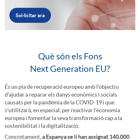
a
e
Sol·licitar ara
c
r
I
i
a
Què són els Fons
n
Next Generation EU?
o
N
t
És un pla de recuperació europeu amb l'objectiu
n
e
d'ajudar a reparar els danys econòmics i socials
causats per la pandèmia de la COVID-19 i que
r
s'utilitzarà, en especial, per reactivar l'economia
s
x
europea i fomentar la seva transformació cap a la
o
sostenibilitat i la digitalització.
a
t
Concretament,
a Espanya se li han assignat 140.000