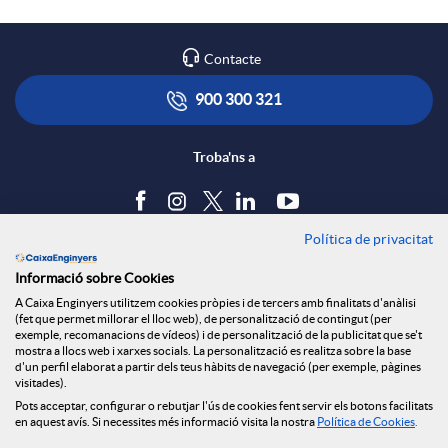
a
l
t
Contacte
r
i
ó
900 300 321
x
c
n
Troba'ns a
e
a
s
Política de privacitat
Blog
s
Informació sobre Cookies
c
a
Tauler d'anuncis
A Caixa Enginyers utilitzem cookies pròpies i de tercers amb finalitats d'anàlisi
Política de cookies
S
(fet que permet millorar el lloc web), de personalització de contingut (per
Avís legal
exemple, recomanacions de vídeos) i de personalització de la publicitat que se't
i
l
mostra a llocs web i xarxes socials. La personalització es realitza sobre la base
Seguretat Online
d'un perfil elaborat a partir dels teus hàbits de navegació (per exemple, pàgines
Privacitat
o
visitades).
Canal denúncies
Pots acceptar, configurar o rebutjar l'ús de cookies fent servir els botons facilitats
o
a
en aquest avís. Si necessites més informació visita la nostra
Política de Cookies
.