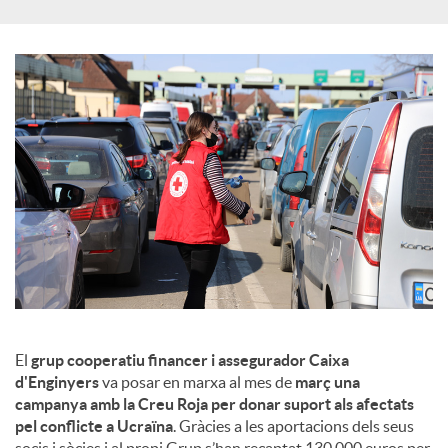
c
o
n
t
i
El
grup cooperatiu financer i assegurador Caixa
n
d'Enginyers
va posar en marxa al mes de
març una
campanya amb la Creu Roja per donar suport als afectats
pel conflicte a Ucraïna
. Gràcies a les aportacions dels seus
g
socis i sòcies i al propi Grup s’han recaptat 130.000 euros per