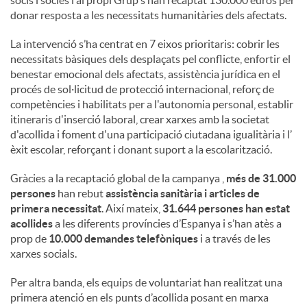
donar resposta a les necessitats humanitàries dels afectats.
u
La intervenció s’ha centrat en 7 eixos prioritaris: cobrir les
necessitats bàsiques dels desplaçats pel conflicte, enfortir el
t
benestar emocional dels afectats, assistència jurídica en el
procés de sol·licitud de protecció internacional, reforç de
competències i habilitats per a l'autonomia personal, establir
s
itineraris d'inserció laboral, crear xarxes amb la societat
d'acollida i foment d'una participació ciutadana igualitària i l’
èxit escolar, reforçant i donant suport a la escolarització.
Gràcies a la recaptació global de la campanya ,
més de 31.000
persones
han rebut
assistència sanitària i articles de
primera necessitat
. Així mateix,
31.644 persones han estat
acollides
a les diferents províncies d’Espanya i s’han atès a
prop de
10.000 demandes telefòniques
i a través de les
xarxes socials.
Per altra banda, els equips de voluntariat han realitzat una
primera atenció en els punts d’acollida posant en marxa