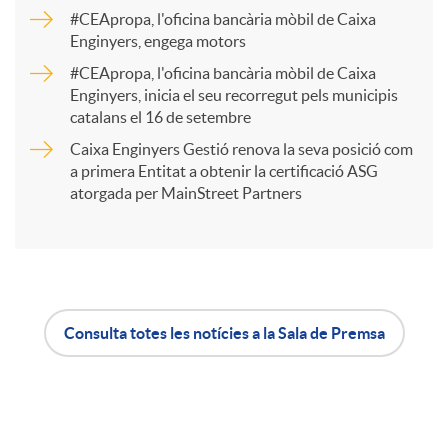
a
#CEApropa, l'oficina bancària mòbil de Caixa
Enginyers, engega motors
r
#CEApropa, l'oficina bancària mòbil de Caixa
Enginyers, inicia el seu recorregut pels municipis
catalans el 16 de setembre
t
Caixa Enginyers Gestió renova la seva posició com
a primera Entitat a obtenir la certificació ASG
i
atorgada per MainStreet Partners
r
a
Consulta totes les notícies a la Sala de Premsa
A
B
X
p
o