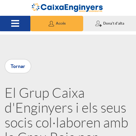
Salta al contingut principal
Accés
Dona't d'alta
P
Tornar
u
El Grup Caixa
b
d'Enginyers i els seus
l
socis col·laboren amb
i