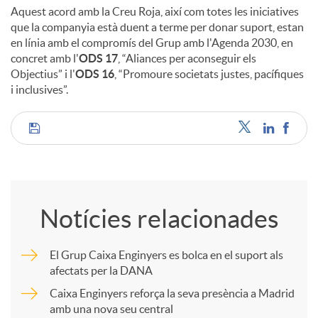
Aquest acord amb la Creu Roja, així com totes les iniciatives
que la companyia està duent a terme per donar suport, estan
en línia amb el compromís del Grup amb l'Agenda 2030, en
concret amb l'
ODS 17
, “Aliances per aconseguir els
Objectius” i l'
ODS 16
, “Promoure societats justes, pacífiques
i inclusives”.
C
o
Notícies relacionades
m
El Grup Caixa Enginyers es bolca en el suport als
afectats per la DANA
p
Caixa Enginyers reforça la seva presència a Madrid
amb una nova seu central