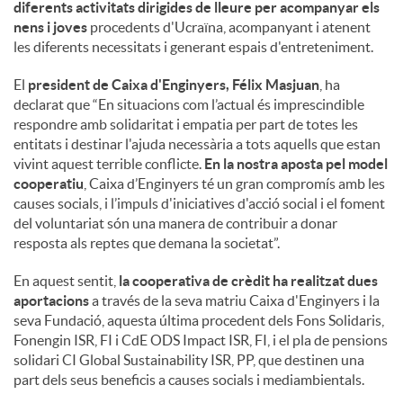
diferents activitats dirigides de lleure per acompanyar els
nens i joves
procedents d'Ucraïna, acompanyant i atenent
les diferents necessitats i generant espais d'entreteniment.
El
president de Caixa d'Enginyers, Félix Masjuan
, ha
declarat que “En situacions com l’actual és imprescindible
respondre amb solidaritat i empatia per part de totes les
entitats i destinar l'ajuda necessària a tots aquells que estan
vivint aquest terrible conflicte.
En la nostra aposta pel model
cooperatiu
, Caixa d’Enginyers té un gran compromís amb les
causes socials, i l’impuls d'iniciatives d'acció social i el foment
del voluntariat són una manera de contribuir a donar
resposta als reptes que demana la societat”.
En aquest sentit,
la cooperativa de crèdit ha realitzat dues
aportacions
a través de la seva matriu Caixa d'Enginyers i la
seva Fundació, aquesta última procedent dels Fons Solidaris,
Fonengin ISR, FI i CdE ODS Impact ISR, FI, i el pla de pensions
solidari CI Global Sustainability ISR, PP, que destinen una
part dels seus beneficis a causes socials i mediambientals.