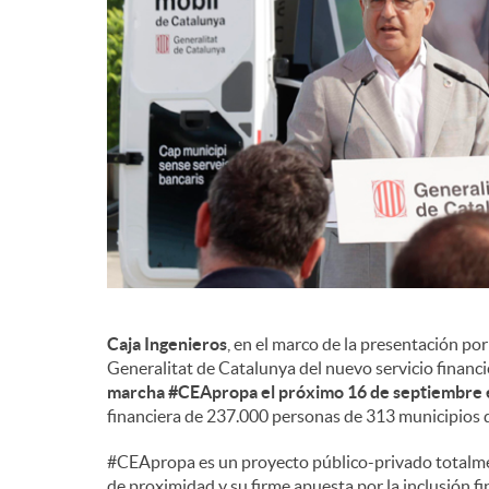
d
e
c
o
n
Caja Ingenieros
, en el marco de la presentación po
Generalitat de Catalunya del nuevo servicio financ
t
marcha #CEApropa el próximo 16 de septiembre
financiera de 237.000 personas de 313 municipios 
e
#CEApropa es un proyecto público-privado totalmen
de proximidad y su firme apuesta por la inclusión 