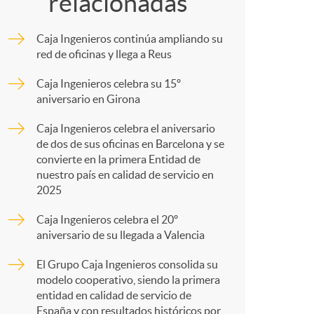
o
relacionadas
m
m
Caja Ingenieros continúa ampliando su
p
red de oficinas y llega a Reus
a
Caja Ingenieros celebra su 15º
a
aniversario en Girona
Caja Ingenieros celebra el aniversario
r
de dos de sus oficinas en Barcelona y se
convierte en la primera Entidad de
nuestro país en calidad de servicio en
t
2025
Caja Ingenieros celebra el 20º
aniversario de su llegada a Valencia
El Grupo Caja Ingenieros consolida su
r
modelo cooperativo, siendo la primera
entidad en calidad de servicio de
España y con resultados históricos por