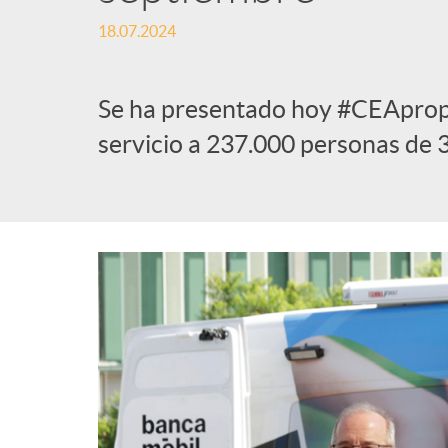
18.07.2024
l
i
Se ha presentado hoy #CEApropa
servicio a 237.000 personas de 
c
a
d
o
r