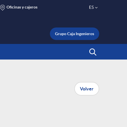
Oficinas y cajeros
ES
S
e
Grupo Caja Ingenieros
l
Abrir Buscar
e
c
Volver
t