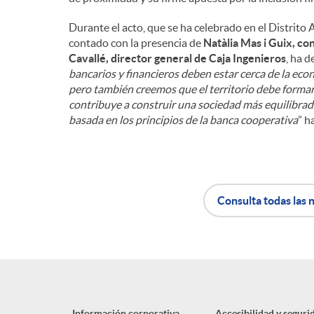
n
Durante el acto, que se ha celebrado en el Distrito
contado con la presencia de
Natàlia Mas i Guix, c
Cavallé, director general de Caja Ingenieros
, ha 
i
bancarios y financieros deben estar cerca de la econ
pero también creemos que el territorio debe formar
contribuye a construir una sociedad más equilibrada
d
basada en los principios de la banca cooperativa
” h
o
Consulta todas las n
s
A
B
p
o
Información corporativa
Accesibilidad y seguri