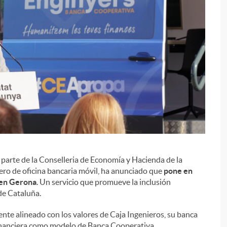
r parte de la Conselleria de Economía y Hacienda de la
i
iero de oficina bancaria móvil, ha anunciado que
pone en
 en Gerona
. Un servicio que promueve la inclusión
de Cataluña.
te alineado con los valores de Caja Ingenieros, su banca
financiera como modelo de Banca Cooperativa.