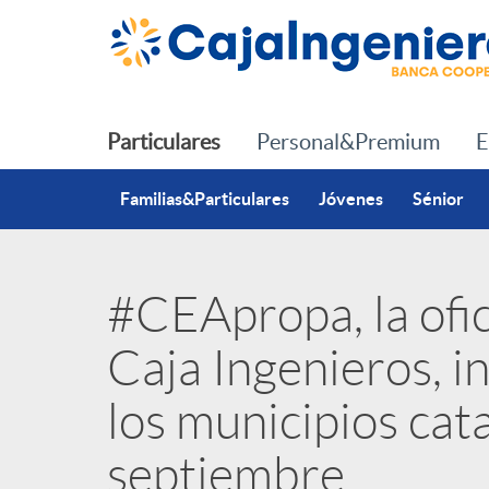
Saltar al contenido principal
Particulares
Personal&Premium
E
Familias&Particulares
Jóvenes
Sénior
#CEApropa, la ofic
P
Caja Ingenieros, in
u
los municipios cat
b
septiembre