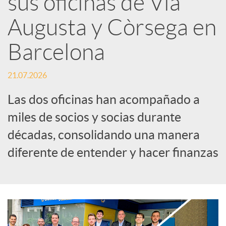
sus oficinas de Via
Augusta y Còrsega en
c
Barcelona
a
21.07.2026
d
Las dos oficinas han acompañado a
miles de socios y socias durante
o
décadas, consolidando una manera
diferente de entender y hacer finanzas
r
d
e