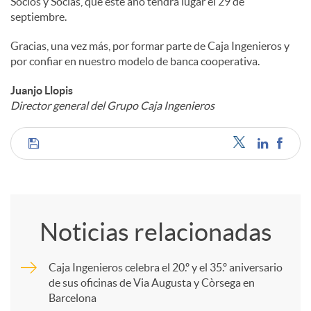
Socios y Socias, que este año tendrá lugar el 29 de
septiembre.
Gracias, una vez más, por formar parte de Caja Ingenieros y
por confiar en nuestro modelo de banca cooperativa.
Juanjo Llopis
Director general del Grupo Caja Ingenieros
C
o
Noticias relacionadas
m
Caja Ingenieros celebra el 20.º y el 35.º aniversario
de sus oficinas de Via Augusta y Còrsega en
p
Barcelona