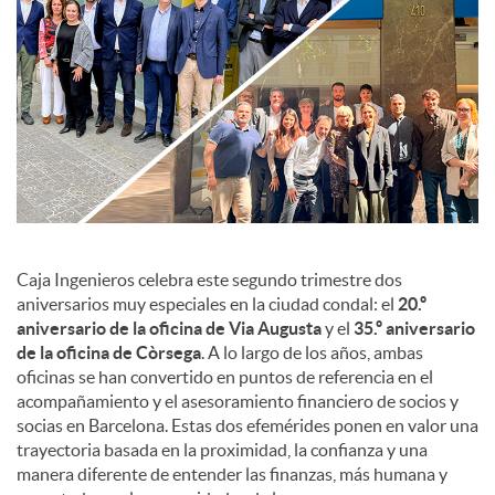
c
o
n
t
Caja Ingenieros celebra este segundo trimestre dos
aniversarios muy especiales en la ciudad condal: el
20.º
aniversario de la oficina de Via Augusta
y el
35.º aniversario
e
de la oficina de Còrsega
. A lo largo de los años, ambas
oficinas se han convertido en puntos de referencia en el
n
acompañamiento y el asesoramiento financiero de socios y
socias en Barcelona. Estas dos efemérides ponen en valor una
trayectoria basada en la proximidad, la confianza y una
i
manera diferente de entender las finanzas, más humana y