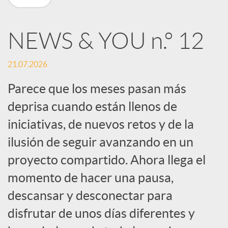
n
NEWS & YOU n.º 12
R
21.07.2026
e
Parece que los meses pasan más
deprisa cuando están llenos de
d
iniciativas, de nuevos retos y de la
e
ilusión de seguir avanzando en un
proyecto compartido. Ahora llega el
s
momento de hacer una pausa,
descansar y desconectar para
S
disfrutar de unos días diferentes y