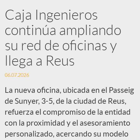
R
Caja Ingenieros
continúa ampliando
e
su red de oficinas y
d
llega a Reus
e
06.07.2026
s
La nueva oficina, ubicada en el Passeig
de Sunyer, 3-5, de la ciudad de Reus,
S
refuerza el compromiso de la entidad
con la proximidad y el asesoramiento
o
personalizado, acercando su modelo