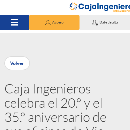
Saltar al contenido principal
Acceso
Date de alta
P
Volver
u
Caja Ingenieros
b
celebra el 20.º y el
l
35.º aniversario de
i