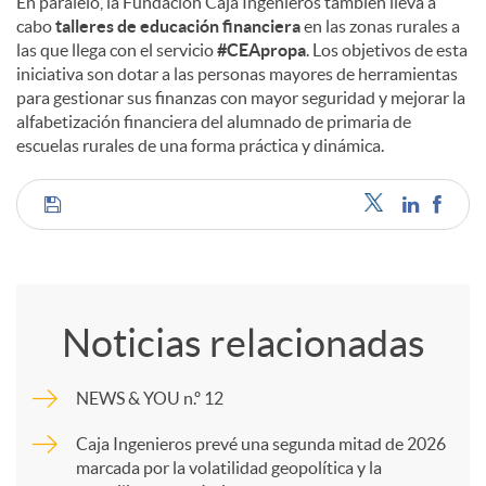
En paralelo, la Fundación Caja Ingenieros también lleva a
cabo
talleres de educación financiera
en las zonas rurales a
las que llega con el servicio
#CEApropa
. Los objetivos de esta
iniciativa son dotar a las personas mayores de herramientas
para gestionar sus finanzas con mayor seguridad y mejorar la
alfabetización financiera del alumnado de primaria de
escuelas rurales de una forma práctica y dinámica.
C
o
Noticias relacionadas
m
NEWS & YOU n.º 12
p
Caja Ingenieros prevé una segunda mitad de 2026
marcada por la volatilidad geopolítica y la