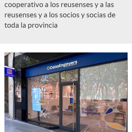
cooperativo a los reusenses y a las
c
reusenses y a los socios y socias de
toda la provincia
i
a
l
e
s