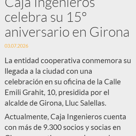
Caja Ingenieros
R
celebra su 15º
e
aniversario en Girona
d
03.07.2026
La entidad cooperativa conmemora su
e
llegada a la ciudad con una
celebración en su oficina de la Calle
s
Emili Grahit, 10, presidida por el
S
alcalde de Girona, Lluc Salellas.
Actualmente, Caja Ingenieros cuenta
o
con más de 9.300 socios y socias en