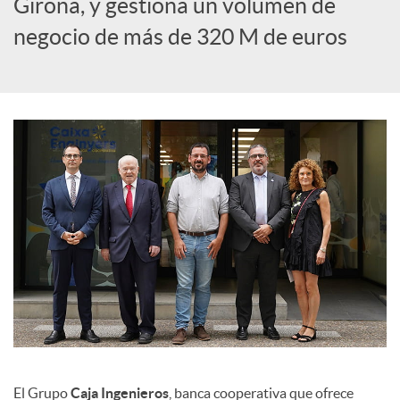
Girona, y gestiona un volumen de
c
negocio de más de 320 M de euros
i
a
l
e
s
El Grupo
Caja Ingenieros
, banca cooperativa que ofrece