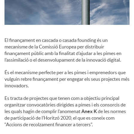
c
o
El finançament en cascada o casada founding és un
mecanisme de la Comissió Europea per distribuir
n
finançament públic amb la finalitat d’ajudar a les pimes en
l’assimilació o el desenvolupament de la innovació digital.
t
És el mecanisme perfecte per a les pimes i emprenedors que
vulguin rebre finançament per engegar els seus projectes més
innovadors.
i
Es tracta de projectes que tenen com a objectiu principal
organitzar convocatòries dirigides a pimes i els consorcis de
n
les quals hagin de complir l’anomenat
Anex K
de les normes
de participació de l’Horitzó 2020, el que es coneix com
“Accions de recolzament financer a tercers”.
g