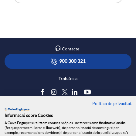
A
B
X
p
o
a
l
t
r
Contacte
i
ó
900 300 321
x
c
n
Troba'ns a
e
a
s
s
Política de privacitat
Blog
Informació sobre Cookies
c
a
Tauler d'anuncis
S
A Caixa Enginyers utilitzem cookies pròpies i de tercers amb finalitats d'anàlisi
Política de cookies
(fet que permet millorar el lloc web), de personalització de contingut (per
Avís legal
exemple, recomanacions de vídeos) i de personalització de la publicitat que se't