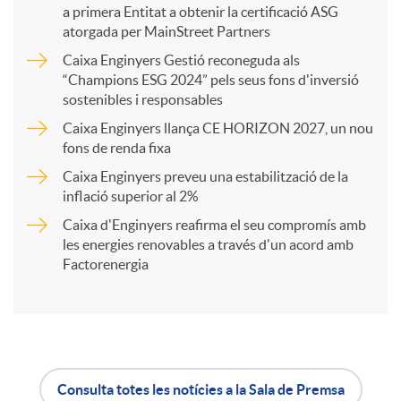
a primera Entitat a obtenir la certificació ASG
p
atorgada per MainStreet Partners
Caixa Enginyers Gestió reconeguda als
a
“Champions ESG 2024” pels seus fons d'inversió
sostenibles i responsables
Caixa Enginyers llança CE HORIZON 2027, un nou
r
fons de renda fixa
Caixa Enginyers preveu una estabilització de la
t
inflació superior al 2%
Caixa d'Enginyers reafirma el seu compromís amb
i
les energies renovables a través d'un acord amb
Factorenergia
r
a
Consulta totes les notícies a la Sala de Premsa