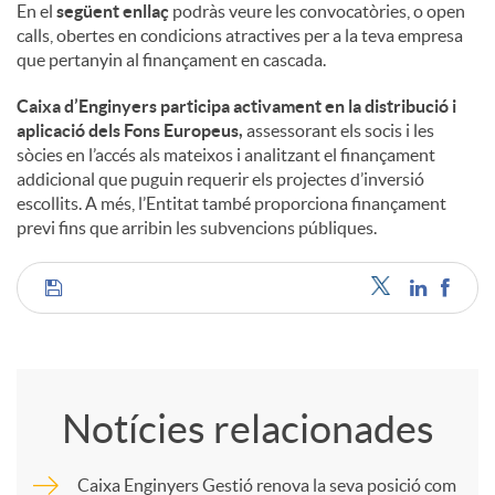
En el
següent enllaç
podràs veure les convocatòries, o open
calls, obertes en condicions atractives per a la teva empresa
u
que pertanyin al finançament en cascada.
Caixa d’Enginyers participa activament en la distribució i
t
aplicació dels Fons Europeus,
assessorant els socis i les
sòcies en l’accés als mateixos i analitzant el finançament
addicional que puguin requerir els projectes d’inversió
s
escollits. A més, l’Entitat també proporciona finançament
previ fins que arribin les subvencions públiques.
C
o
Notícies relacionades
m
Caixa Enginyers Gestió renova la seva posició com