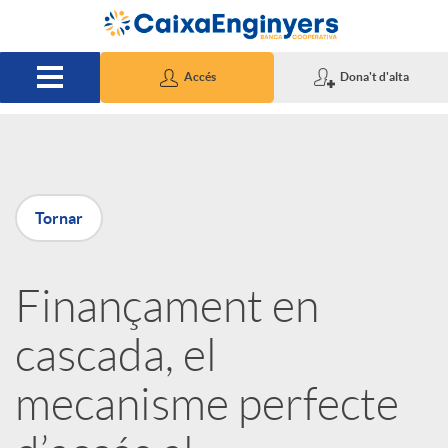
Salta al contingut principal
Accés
Dona't d'alta
P
Tornar
u
Finançament en
b
cascada, el
l
mecanisme perfecte
i