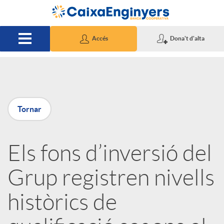
Salta al contingut principal
Accés
Dona't d'alta
P
Tornar
u
Els fons d’inversió del
b
Grup registren nivells
l
històrics de
i