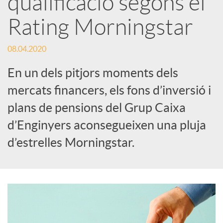
qualificació segons el
Rating Morningstar
c
08.04.2020
a
En un dels pitjors moments dels
d
mercats financers, els fons d’inversió i
plans de pensions del Grup Caixa
o
d’Enginyers aconsegueixen una pluja
d’estrelles Morningstar.
r
d
e