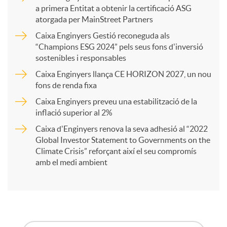
a primera Entitat a obtenir la certificació ASG
p
atorgada per MainStreet Partners
Caixa Enginyers Gestió reconeguda als
a
“Champions ESG 2024” pels seus fons d'inversió
sostenibles i responsables
Caixa Enginyers llança CE HORIZON 2027, un nou
r
fons de renda fixa
Caixa Enginyers preveu una estabilització de la
t
inflació superior al 2%
Caixa d'Enginyers renova la seva adhesió al “2022
i
Global Investor Statement to Governments on the
Climate Crisis” reforçant així el seu compromís
amb el medi ambient
r
a