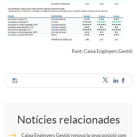
Font: Caixa Enginyers Gestió
C
o
Notícies relacionades
m
Caixa Enginyers Gestió renova la seva posició com