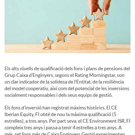
c
o
n
Els alts nivells de qualificació dels fons i plans de pensions del
t
Grup Caixa d’Enginyers, segons el Rating Morningstar, son
un clar indicador de la solidesa de l’Entitat, de la resiliència
del model cooperatiu, així com del potencial de les inversions
i
socialment responsables i dels seus equips de gestió.
Els fons d’inversió han registrat màxims històrics. El CE
n
Iberian Equity, FI obté de nou la màxima qualificació (5
estrelles), a tres anys. Per part seva, el CE Environment ISR, FI
compleix tres anys i passa a tenir 4 estrelles a tres anys. A
g
més, set fons més de Caixa Enginyers Gestió experimenten