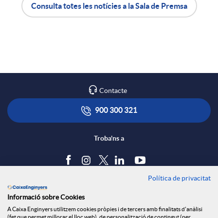
Consulta totes les notícies a la Sala de Premsa
X
A
B
a
p
o
r
l
t
Contacte
x
i
ó
900 300 321
e
c
n
Troba'ns a
s
a
s
Política de privacitat
Blog
S
Informació sobre Cookies
c
a
Tauler d'anuncis
A Caixa Enginyers utilitzem cookies pròpies i de tercers amb finalitats d'anàlisi
Política de cookies
(fet que permet millorar el lloc web), de personalització de contingut (per