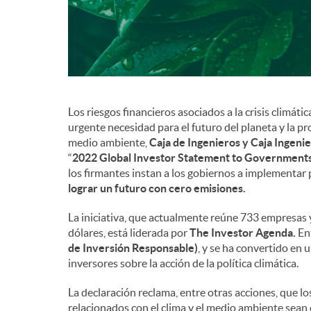
n
i
Los riesgos financieros asociados a la crisis climát
d
urgente necesidad para el futuro del planeta y la 
medio ambiente,
Caja de Ingenieros y Caja Ingeni
o
“
2022 Global Investor Statement to Governments 
los firmantes instan a los gobiernos a implementar po
lograr un futuro con cero emisiones.
s
La iniciativa, que actualmente reúne 733 empresas 
dólares, está liderada por
The Investor Agenda.
Ent
de Inversión Responsable)
, y se ha convertido en 
inversores sobre la acción de la política climática.
La declaración reclama, entre otras acciones, que l
relacionados con el clima y el medio ambiente sean