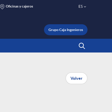
Oficinas y cajeros
ES
S
e
Grupo Caja Ingenieros
l
Abrir Buscar
e
c
Volver
t