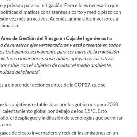
co y privado para su mitigación. Para ello es necesario que
políticas climáticas consistentes a corto y medio plazo con
 cada vez más atractivos. Además, anima a los inversores a
climática.
 Área de Gestión del Riesgo en Caja de Ingenieros
ha
no de nuestros ejes vertebradores y está presente en todos
os trabajamos activamente para ser parte de la transición
listas en inversiones sostenibles, apoyamos iniciativas
onsable, con el objetivo de cuidar el medio ambiente ,
tinuidad del planeta
”.
nos a emprender acciones antes de la
COP27
, que se
que los objetivos establecidos por los gobiernos para 2030
l calentamiento global por debajo de los 1,5ºC. Esto
ollo, el despliegue y la difusión de tecnologías que permitan
 cero.
 gases de efecto invernadero y reducir las emisiones en un