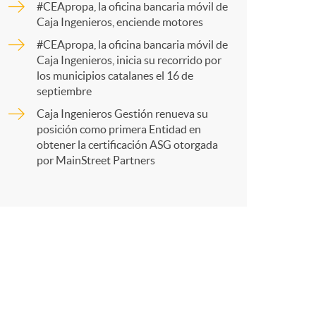
#CEApropa, la oficina bancaria móvil de
Caja Ingenieros, enciende motores
r
#CEApropa, la oficina bancaria móvil de
Caja Ingenieros, inicia su recorrido por
los municipios catalanes el 16 de
t
septiembre
Caja Ingenieros Gestión renueva su
posición como primera Entidad en
obtener la certificación ASG otorgada
por MainStreet Partners
r
e
n
R