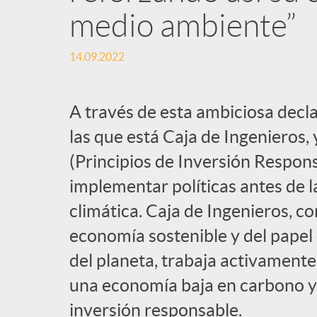
medio ambiente”
l
14.09.2022
i
A través de esta ambiciosa decl
c
las que está Caja de Ingenieros
(Principios de Inversión Respons
a
implementar políticas antes de l
d
climática. Caja de Ingenieros, c
economía sostenible y del papel 
o
del planeta, trabaja activamente 
una economía baja en carbono y 
r
inversión responsable.