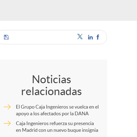
o
m
a
C
o
Noticias
relacionadas
m
El Grupo Caja Ingenieros se vuelca en el
p
apoyo a los afectados por la DANA
Caja Ingenieros refuerza su presencia
en Madrid con un nuevo buque insignia
a