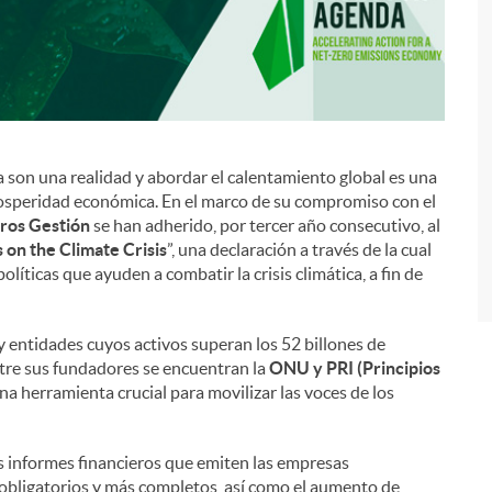
ica son una realidad y abordar el calentamiento global es una
i
prosperidad económica. En el marco de su compromiso con el
eros Gestión
se han adherido, por tercer año consecutivo, al
on the Climate Crisis
”, una declaración a través de la cual
líticas que ayuden a combatir la crisis climática, a fin de
y entidades cuyos activos superan los 52 billones de
re sus fundadores se encuentran la
ONU y PRI (Principios
una herramienta crucial para movilizar las voces de los
os informes financieros que emiten las empresas
 obligatorios y más completos, así como el aumento de