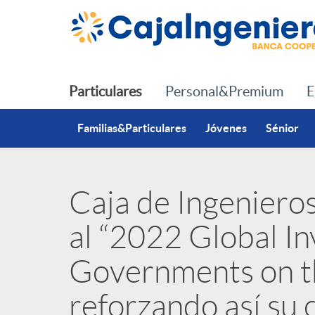
Saltar al contenido principal
Particulares
Personal&Premium
E
Familias&Particulares
Jóvenes
Sénior
Caja de Ingeniero
P
al “2022 Global I
u
Governments on th
b
reforzando así su