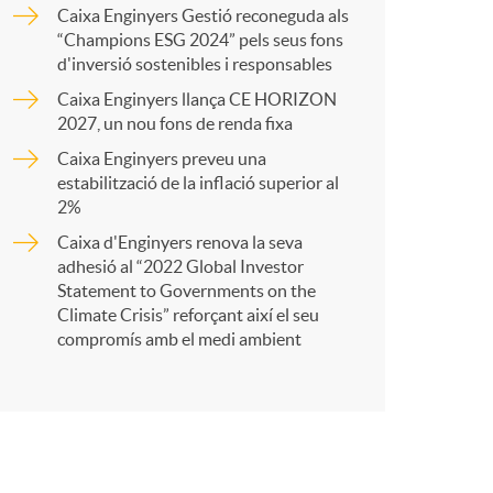
o
a
Caixa Enginyers Gestió reconeguda als
“Champions ESG 2024” pels seus fons
m
d'inversió sostenibles i responsables
r
Caixa Enginyers llança CE HORIZON
2027, un nou fons de renda fixa
a
t
Caixa Enginyers preveu una
estabilització de la inflació superior al
2%
Caixa d'Enginyers renova la seva
adhesió al “2022 Global Investor
r
Statement to Governments on the
Climate Crisis” reforçant així el seu
compromís amb el medi ambient
a
X