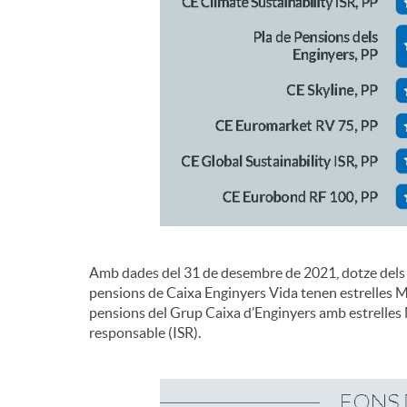
n
g
u
t
s
Amb dades del 31 de desembre de 2021, dotze dels tr
pensions de Caixa Enginyers Vida tenen estrelles Mor
pensions del Grup Caixa d’Enginyers amb estrelles 
responsable (ISR).