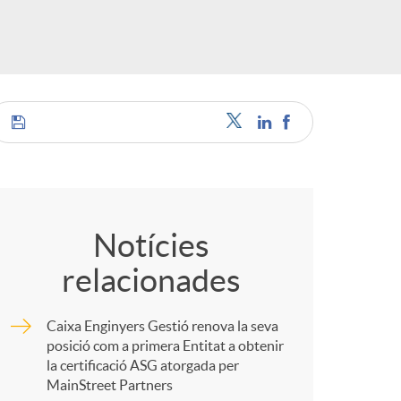
o
r
d
'
C
i
o
Notícies
relacionades
d
m
Caixa Enginyers Gestió renova la seva
i
p
posició com a primera Entitat a obtenir
la certificació ASG atorgada per
MainStreet Partners