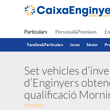
Salta al contingut principal
Particulars
Personal&Premium
Em
Families&Particulars
Joves
Sènior
Pr
Set vehicles d’inv
P
d’Enginyers obten
u
qualificació Morni
b
19.01.2022