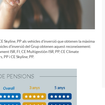
E Skyline, PP als vehicles d’inversió que obtenen la màxima
i
vehicles d’inversió del Grup obtenen aquest reconeixement:
nment ISR, FI, CE Multigestión ISR, PP, CE Climate
s, PP i CE Skyline, PP.