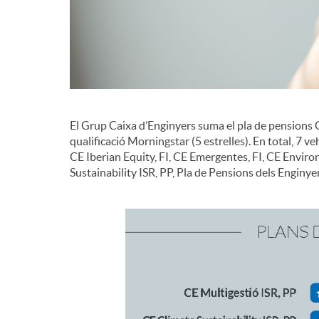
d
e
c
El Grup Caixa d’Enginyers suma el pla de pensions C
qualificació Morningstar (5 estrelles). En total, 7 
CE Iberian Equity, FI, CE Emergentes, FI, CE Enviro
o
Sustainability ISR, PP, Pla de Pensions dels Enginyer
n
t
i