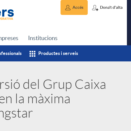
Accés
Dona't d'alta
preses
Institucions
ofessionals
Productes i serveis
ersió del Grup Caixa
en la màxima
ngstar