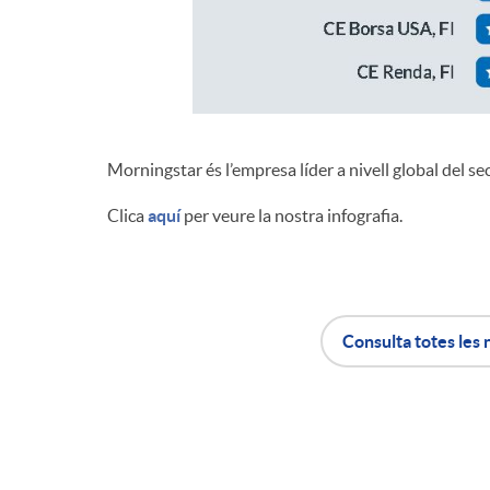
Morningstar és l’empresa líder a nivell global del sec
Clica
aquí
per veure la nostra infografia.
Consulta totes les 
A
B
p
o