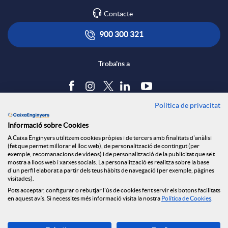
l
t
a
Contacte
i
ó
r
900 300 321
c
n
Troba'ns a
x
a
s
e
Política de privacitat
Blog
Informació sobre Cookies
c
a
Tauler d'anuncis
s
A Caixa Enginyers utilitzem cookies pròpies i de tercers amb finalitats d'anàlisi
Política de cookies
(fet que permet millorar el lloc web), de personalització de contingut (per
Avís legal
exemple, recomanacions de vídeos) i de personalització de la publicitat que se't
i
l
mostra a llocs web i xarxes socials. La personalització es realitza sobre la base
S
Seguretat Online
d'un perfil elaborat a partir dels teus hàbits de navegació (per exemple, pàgines
Privacitat
visitades).
Canal denúncies
Pots acceptar, configurar o rebutjar l'ús de cookies fent servir els botons facilitats
o
a
o
en aquest avís. Si necessites més informació visita la nostra
Política de Cookies
.
Descarrega-la ara