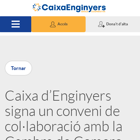
Salta al contingut principal
Accés
Dona't d'alta
P
Tornar
u
Caixa d’Enginyers
b
signa un conveni de
l
col·laboració amb la
i