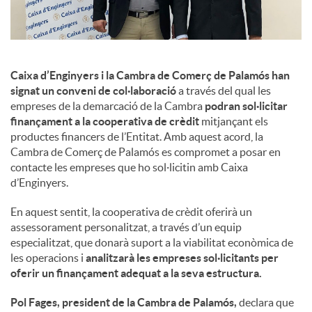
u
t
Caixa d’Enginyers i la Cambra de Comerç de Palamós han
signat un conveni de col·laboració
a través del qual les
empreses de la demarcació de la Cambra
podran sol·licitar
s
finançament a la cooperativa de crèdit
mitjançant els
productes financers de l’Entitat. Amb aquest acord, la
Cambra de Comerç de Palamós es compromet a posar en
contacte les empreses que ho sol·licitin amb Caixa
d’Enginyers.
En aquest sentit, la cooperativa de crèdit oferirà un
assessorament personalitzat, a través d’un equip
especialitzat, que donarà suport a la viabilitat econòmica de
les operacions i
analitzarà les empreses sol·licitants per
oferir un finançament adequat a la seva estructura.
Pol Fages, president de la Cambra de Palamós,
declara que