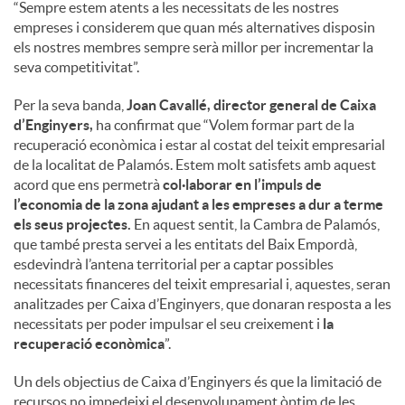
“Sempre estem atents a les necessitats de les nostres
empreses i considerem que quan més alternatives disposin
els nostres membres sempre serà millor per incrementar la
seva competitivitat”.
Per la seva banda,
Joan Cavallé, director general de Caixa
d’Enginyers,
ha confirmat que “Volem formar part de la
recuperació econòmica i estar al costat del teixit empresarial
de la localitat de Palamós. Estem molt satisfets amb aquest
acord que ens permetrà
col·laborar en l’impuls de
l’economia de la zona ajudant a les empreses a dur a terme
els seus projectes.
En aquest sentit, la Cambra de Palamós,
que també presta servei a les entitats del Baix Empordà,
esdevindrà l’antena territorial per a captar possibles
necessitats financeres del teixit empresarial i, aquestes, seran
analitzades per Caixa d’Enginyers, que donaran resposta a les
necessitats per poder impulsar el seu creixement i
la
recuperació econòmica
”.
Un dels objectius de Caixa d’Enginyers és que la limitació de
recursos no impedeixi el desenvolupament òptim de les