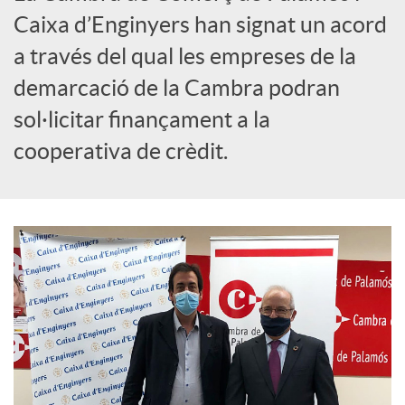
Caixa d’Enginyers han signat un acord
c
a través del qual les empreses de la
demarcació de la Cambra podran
o
sol·licitar finançament a la
cooperativa de crèdit.
n
t
i
n
g