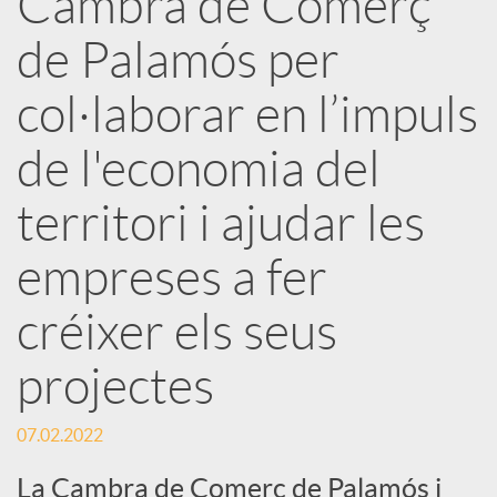
Cambra de Comerç
de Palamós per
c
col·laborar en l’impuls
a
de l'economia del
d
territori i ajudar les
o
empreses a fer
créixer els seus
r
projectes
d
07.02.2022
e
La Cambra de Comerç de Palamós i