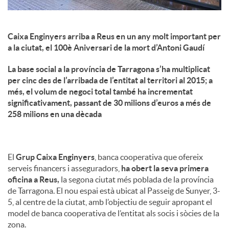
Caixa Enginyers arriba a Reus en un any molt important per
a la ciutat, el 100è Aniversari de la mort d’Antoni Gaudí
La base social a la província de Tarragona s’ha multiplicat
per cinc des de l’arribada de l’entitat al territori al 2015; a
més, el volum de negoci total també ha incrementat
significativament, passant de 30 milions d’euros a més de
258 milions en una dècada
El
Grup Caixa Enginyers
, banca cooperativa que ofereix
serveis financers i asseguradors,
ha obert la seva primera
oficina a Reus,
la segona ciutat més poblada de la província
de Tarragona. El nou espai està ubicat al Passeig de Sunyer, 3-
5, al centre de la ciutat, amb l’objectiu de seguir apropant el
model de banca cooperativa de l’entitat als socis i sòcies de la
zona.