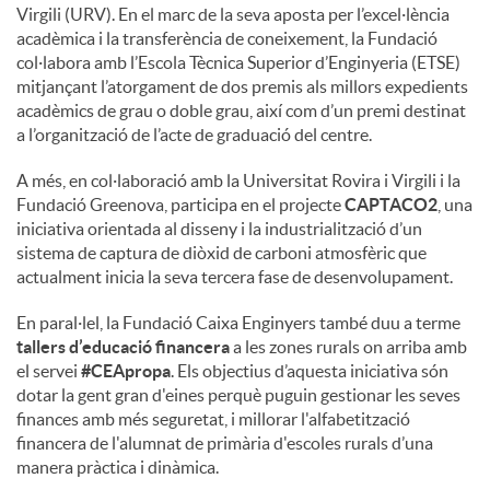
Virgili (URV). En el marc de la seva aposta per l’excel·lència
acadèmica i la transferència de coneixement, la Fundació
col·labora amb l’Escola Tècnica Superior d’Enginyeria (ETSE)
mitjançant l’atorgament de dos premis als millors expedients
acadèmics de grau o doble grau, així com d’un premi destinat
a l’organització de l’acte de graduació del centre.
A més, en col·laboració amb la Universitat Rovira i Virgili i la
Fundació Greenova, participa en el projecte
CAPTACO2
, una
iniciativa orientada al disseny i la industrialització d’un
sistema de captura de diòxid de carboni atmosfèric que
actualment inicia la seva tercera fase de desenvolupament.
En paral·lel, la Fundació Caixa Enginyers també duu a terme
tallers d’educació financera
a les zones rurals on arriba amb
el servei
#CEApropa
. Els objectius d’aquesta iniciativa són
dotar la gent gran d'eines perquè puguin gestionar les seves
finances amb més seguretat, i millorar l'alfabetització
financera de l'alumnat de primària d'escoles rurals d’una
manera pràctica i dinàmica.