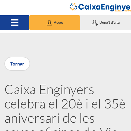
Salta al contingut principal
Accés
Dona't d'alta
P
Tornar
u
Caixa Enginyers
b
celebra el 20è i el 35è
l
aniversari de les
i