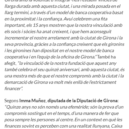
llarga durada amb aquesta ciutat, i una mirada posada en el
llarg termini, a través d’un model de banca cooperativa basat
en la proximitat i la confiança. Avui celebrem una fita
important, els 15 anys mostren que la nostra vinculació amb
els socis i sòcies ha anat creixent, i que hem aconseguit
incrementar el nostre arrelament amb la ciutat de Girona i la
seva província, gràcies a la confiança creixent que els gironins
i les gironines han dipositat en el nostre model de banca
cooperativa i en l’equip de la oficina de Girona.”
També ha
afegit,
“la vinculació de la nostra fundació que aquest any
també celebra el seu quinzè aniversari, amb aquesta ciutat, és
una mostra més de que el nostre compromís amb la ciutat i la
demarcació de Girona va molt més enllà de l’estrictament
financer”.
Segons
Imma Muñoz
,
diputada de la Diputació de Girona
:
“Quinze anys no són només una efemèride; són la prova d’un
compromís sostingut en el temps, d’una manera de fer que
posa sempre les persones al centre. En un context en què les
finances sovint es perceben com una realitat llunyana, Caixa