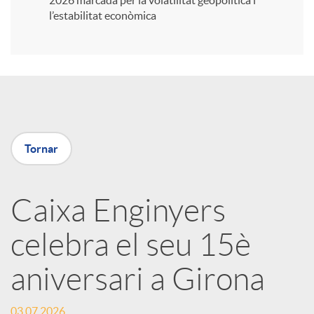
2026 marcada per la volatilitat geopolítica i
l’estabilitat econòmica
i
r
a
Tornar
X
Caixa Enginyers
a
celebra el seu 15è
r
aniversari a Girona
x
03.07.2026