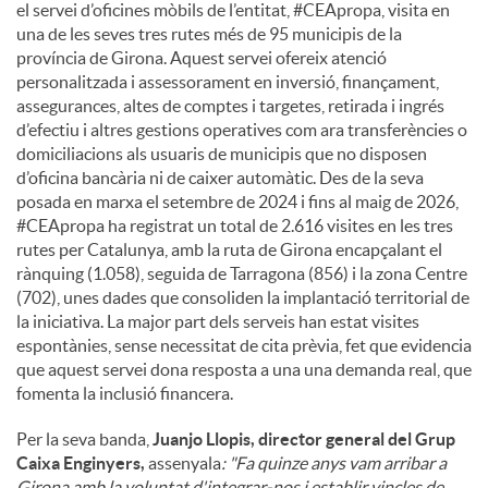
el servei d’oficines mòbils de l’entitat, #CEApropa, visita en
una de les seves tres rutes més de 95 municipis de la
província de Girona. Aquest servei ofereix atenció
personalitzada i assessorament en inversió, finançament,
assegurances, altes de comptes i targetes, retirada i ingrés
d’efectiu i altres gestions operatives com ara transferències o
domiciliacions als usuaris de municipis que no disposen
d’oficina bancària ni de caixer automàtic. Des de la seva
posada en marxa el setembre de 2024 i fins al maig de 2026,
#CEApropa ha registrat un total de 2.616 visites en les tres
rutes per Catalunya, amb la ruta de Girona encapçalant el
rànquing (1.058), seguida de Tarragona (856) i la zona Centre
(702), unes dades que consoliden la implantació territorial de
la iniciativa. La major part dels serveis han estat visites
espontànies, sense necessitat de cita prèvia, fet que evidencia
que aquest servei dona resposta a una una demanda real, que
fomenta la inclusió financera.
Per la seva banda,
Juanjo Llopis, director general del Grup
Caixa Enginyers,
assenyala
: "Fa quinze anys vam arribar a
Girona amb la voluntat d'integrar-nos i establir vincles de