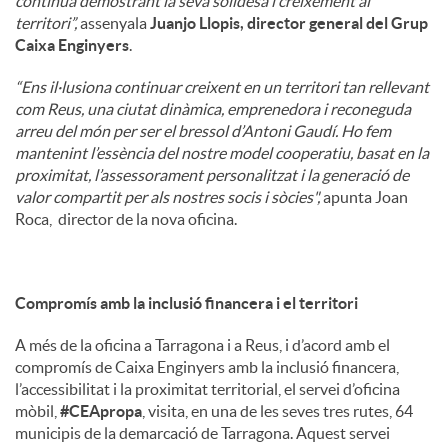
continua demostrant la seva solidesa i creixement al
territori”,
assenyala
Juanjo Llopis, director general del Grup
Caixa Enginyers
.
“Ens il·lusiona continuar creixent en un territori tan rellevant
com Reus, una ciutat dinàmica, emprenedora i reconeguda
arreu del món per ser el bressol d’Antoni Gaudí. Ho fem
mantenint l’essència del nostre model cooperatiu, basat en la
proximitat, l’assessorament personalitzat i la generació de
valor compartit per als nostres socis i sòcies",
apunta Joan
Roca, director de la nova oficina.
Compromís amb la inclusió financera i el territori
A més de la oficina a Tarragona i a Reus, i d’acord amb el
compromís de Caixa Enginyers amb la inclusió financera,
l’accessibilitat i la proximitat territorial, el servei d’oficina
mòbil,
#CEApropa
, visita, en una de les seves tres rutes, 64
municipis de la demarcació de Tarragona. Aquest servei