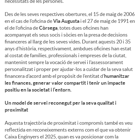
necessitats de les persones.
u
Des de les seves respectives obertures, el 15 de maig de 2006
en el cas de l’oficina de
Via Augusta
i el 27 de maig de 1991 en
el de l’oficina de
Còrsega
, totes dues oficines han
t
acompanyat els seus socis i sòcies en la presa de decisions
financeres al llarg de les seves vides. Durant aquests 20 i 35
anys d’història, respectivament, ambdues oficines han estat
s
al costat de famílies, professionals i empreses de la ciutat,
mantenint sempre la vocació de servei i l’assessorament
personalitzat i proper per ajudar-los a cuidar de la seva salut
financera d’acord amb el propòsit de l’entitat d’
humanitzar
les finances, generar valor compartit i tenir un impacte
positiu en la societat i l’entorn
.
Un model de servei reconegut per la seva qualitat i
proximitat
Aquesta trajectòria de proximitat i compromís també es veu
reflectida en reconeixements externs com el que va obtenir
Caixa Enginyers el 2025, quan es va posicionar com la