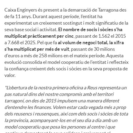
Caixa Enginyers és present a la demarcació de Tarragona des
de fa 11 anys. Durant aquest període, l’entitat ha
experimentat un creixement sostingut i molt significatiu de la
seva base social i activitat.
El nombre de socis i sòcies s'ha
multiplicat pràcticament per cinc
, passant de 1.562 el 2015
a 7.668 el 2025. Pel que fa
al volum de negoci total, la xifra
s'ha multiplicat per més de vuit
, passant de 30 milions
d'euros a més de 258 milions en el mateix període. Aquesta
evolució consolida el model cooperatiu de l'entitat i reflecteix
la confiança creixent dels socis i sòcies en la seva proposta de
valor.
"L’obertura de la nostra primera oficina a Reus representa un
pas natural dins del nostre compromís amb el territori
tarragoní, on des de 2015 impulsem una manera diferent
d’entendre les finances. Volem estar cada vegada més a prop
dels reusencs i reusenques, així com dels socis i sòcies de tota
la província, acompanyant-los en el seu dia a dia amb un
model cooperatiu que posa les persones al centre i que