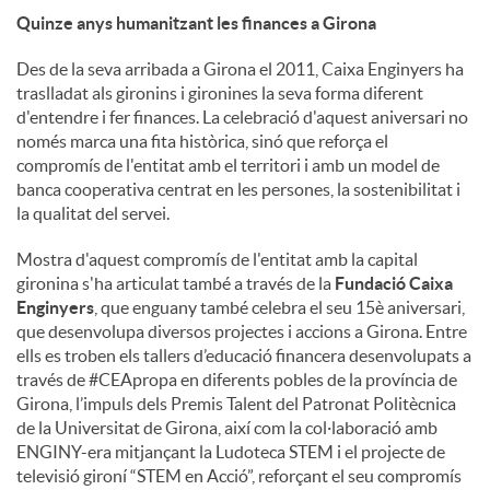
Quinze anys humanitzant les finances a Girona
Des de la seva arribada a Girona el 2011, Caixa Enginyers ha
traslladat als gironins i gironines la seva forma diferent
d'entendre i fer finances. La celebració d'aquest aniversari no
només marca una fita històrica, sinó que reforça el
compromís de l'entitat amb el territori i amb un model de
banca cooperativa centrat en les persones, la sostenibilitat i
la qualitat del servei.
Mostra d'aquest compromís de l'entitat amb la capital
gironina s'ha articulat també a través de la
Fundació Caixa
Enginyers
, que enguany també celebra el seu 15è aniversari,
que desenvolupa diversos projectes i accions a Girona. Entre
ells es troben els tallers d’educació financera desenvolupats a
través de #CEApropa en diferents pobles de la província de
Girona, l’impuls dels Premis Talent del Patronat Politècnica
de la Universitat de Girona, així com la col·laboració amb
ENGINY-era mitjançant la Ludoteca STEM i el projecte de
televisió gironí “STEM en Acció”, reforçant el seu compromís