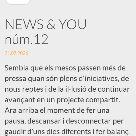
X
NEWS & YOU
a
núm.12
r
21.07.2026
x
Sembla que els mesos passen més de
pressa quan són plens d'iniciatives, de
e
nous reptes i de la il·lusió de continuar
avançant en un projecte compartit.
s
Ara arriba el moment de fer una
pausa, descansar i desconnectar per
S
gaudir d’uns dies diferents i fer balanç