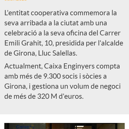
L'entitat cooperativa commemora la
e
seva arribada a la ciutat amb una
celebració a la seva oficina del Carrer
s
Emili Grahit, 10, presidida per l'alcalde
S
de Girona, Lluc Salellas.
Actualment, Caixa Enginyers compta
o
amb més de 9.300 socis i sòcies a
Girona, i gestiona un volum de negoci
c
de més de 320 M d'euros.
i
a