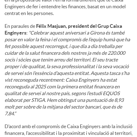
Enginyers de fer i entendre les finances, basat en un model
centrat en les persones.
En paraules de
Félix Masjuan, president del Grup Caixa
Enginyers
:
"
Celebrar aquest aniversari a Girona és també
posar en valor la feina i el compromís de l’equip humà que ha
fet possible aquest recorregut, i que dia a dia treballa per
cuidar de la salut financera dels nostres ja més de 220.000
socis i sòcies que tenim arreu del territori. El seu tracte
proper i de qualitat, la seva professionalitat i la seva vocació
de servei són l’essència d’aquesta entitat. Aquesta tasca s’ha
vist reconeguda recentment: Caixa Enginyers ha estat
reconeguda al 2025 com la primera entitat financera en
qualitat de servei al nostre país, segons l’estudi EQUOS
elaborat per STIGA. Hem obtingut una puntuació de 8,93
molt per sobre de la mitjana del sector bancari, que és de
7,84.”
D’acord amb el compromís de Caixa Enginyers amb la inclusió
financera, l’accessibilitat i la proximitat i vinculació al territori,