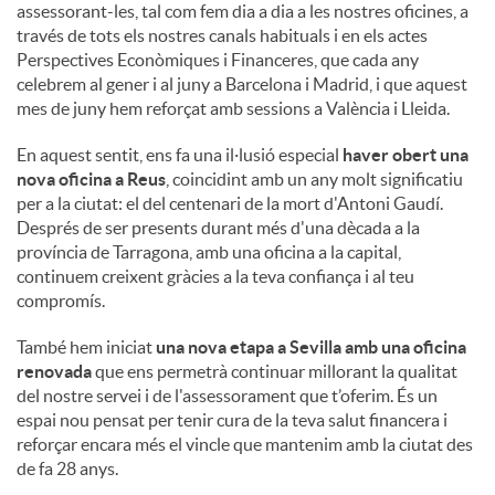
assessorant-les, tal com fem dia a dia a les nostres oficines, a
través de tots els nostres canals habituals i en els actes
Perspectives Econòmiques i Financeres, que cada any
celebrem al gener i al juny a Barcelona i Madrid, i que aquest
mes de juny hem reforçat amb sessions a València i Lleida.
En aquest sentit, ens fa una il·lusió especial
haver obert una
nova oficina a Reus
, coincidint amb un any molt significatiu
per a la ciutat: el del centenari de la mort d'Antoni Gaudí.
Després de ser presents durant més d'una dècada a la
província de Tarragona, amb una oficina a la capital,
continuem creixent gràcies a la teva confiança i al teu
compromís.
També hem iniciat
una nova etapa a Sevilla amb una oficina
renovada
que ens permetrà continuar millorant la qualitat
del nostre servei i de l'assessorament que t’oferim. És un
espai nou pensat per tenir cura de la teva salut financera i
reforçar encara més el vincle que mantenim amb la ciutat des
de fa 28 anys.