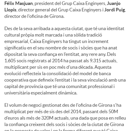
Félix Masjuan
, president del Grup Caixa Enginyers,
Juanjo
Llopis
, director general del Grup Caixa Enginyers i
Jordi Puig
,
director de l'oficina de Girona.
Des de la seva arribada a aquesta ciutat, que té una identitat
cultural pròpia molt marcada i una sòlida tradició
empresarial, Caixa Enginyers ha tingut un increment
significatiu en el seu nombre de socis i sòcies que ha anat
dipositat la seva confiança en l’entitat, any rere any. Dels
1.605 socis registrats al 2014 ha passat als 9.315 actuals,
multiplicant per sis en poc més d’una dècada. Aquesta
evolució reflecteix la consolidació del model de banca
cooperativa que defineix l’entitat i la seva vinculació amb una
capital de província que té una comunitat professional i
universitària especialment dinàmica.
El volum de negoci gestionat des de l'oficina de Girona s'ha
multiplicat per més de sis des del 2014, passant dels 50M
d’euros als més de 320M actuals, una dada que posa en relleu
la confiança creixent dels socis i sòcies de la ciutat de Girona
en la proposta de valor i en la forma diferent que té Caixa