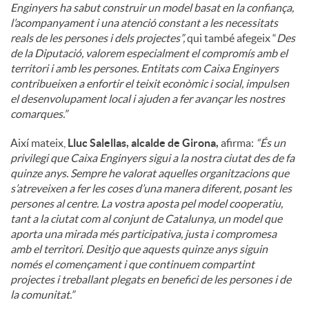
Enginyers ha sabut construir un model basat en la confiança,
l’acompanyament i una atenció constant a les necessitats
reals de les persones i dels projectes”,
qui també afegeix “
Des
de la Diputació, valorem especialment el compromís amb el
territori i amb les persones. Entitats com Caixa Enginyers
contribueixen a enfortir el teixit econòmic i social, impulsen
el desenvolupament local i ajuden a fer avançar les nostres
comarques.”
Així mateix,
Lluc Salellas, alcalde de Girona,
afirma:
“És un
privilegi que Caixa Enginyers sigui a la nostra ciutat des de fa
quinze anys. Sempre he valorat aquelles organitzacions que
s’atreveixen a fer les coses d’una manera diferent, posant les
persones al centre. La vostra aposta pel model cooperatiu,
tant a la ciutat com al conjunt de Catalunya, un model que
aporta una mirada més participativa, justa i compromesa
amb el territori. Desitjo que aquests quinze anys siguin
només el començament i que continuem compartint
projectes i treballant plegats en benefici de les persones i de
la comunitat.”