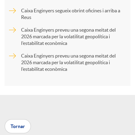
Caixa Enginyers segueix obrint oficines i arriba a
a
Reus
Caixa Enginyers preveu una segona meitat del
r
2026 marcada per la volatilitat geopolítica i
l’estabilitat econòmica
t
Caixa Enginyers preveu una segona meitat del
2026 marcada per la volatilitat geopolítica i
l’estabilitat econòmica
i
r
a
Tornar
X