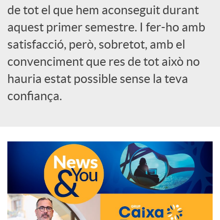
de tot el que hem aconseguit durant
o
aquest primer semestre. I fer-ho amb
c
satisfacció, però, sobretot, amb el
convenciment que res de tot això no
i
hauria estat possible sense la teva
confiança.
a
l
s