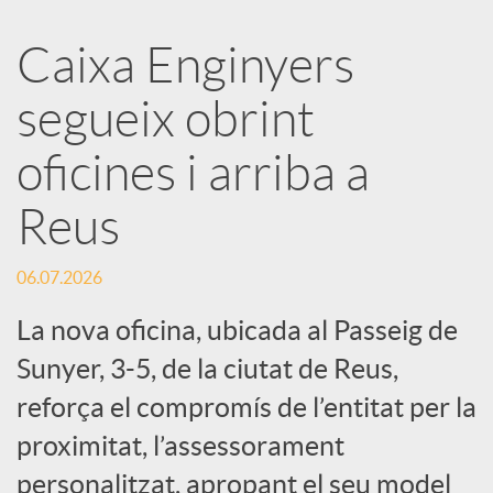
a
Caixa Enginyers
segueix obrint
r
oficines i arriba a
x
Reus
e
06.07.2026
s
La nova oficina, ubicada al Passeig de
Sunyer, 3-5, de la ciutat de Reus,
S
reforça el compromís de l’entitat per la
proximitat, l’assessorament
o
personalitzat, apropant el seu model