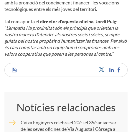
amb la promoció del coneixement financer i les vocacions
tecnològiques entre els més joves del territori.
Tal com apunta el
director d'aquesta oficina, Jordi Puig
:
"
L’empatia i la proximitat són els principis que orienten la
nostra manera d’atendre als nostres socis i sòcies, sempre
guiats pel nostre propòsit d'humanitzar les finances. Per això
és clau comptar amb un equip humà compromès amb uns
valors cooperatius que posen a les persones al centre.”
C
o
Notícies relacionades
m
Caixa Enginyers celebra el 20è i el 35è aniversari
de les seves oficines de Via Augusta i Còrsega a