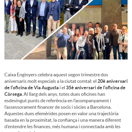
c
o
n
t
Caixa Enginyers celebra aquest segon trimestre dos
aniversaris molt especials a la ciutat comtal: el
20è aniversari
de l’oficina de Via Augusta
i el
35è aniversari de l’oficina de
i
Còrsega
. Al llarg dels anys, totes dues oficines han
esdevingut punts de referència en l’acompanyament i
n
l’assessorament financer de socis i sòcies a Barcelona.
Aquestes dues efemèrides posen en valor una trajectòria
basada en la proximitat, la confiança i una manera diferent
g
d’entendre les finances, més humana i connectada amb les