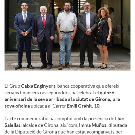
l
s
El Grup
Caixa Enginyers
, banca cooperativa que ofereix
serveis financers i asseguradors, ha celebrat el
quinzè
aniversari de la seva arribada a la ciutat de Girona, a la
seva oficina
ubicada al Carrer
Emili Grahit, 10.
L'acte commemoratiu ha comptat amb la presència de
Lluc
Salellas,
alcalde de Girona, així com,
Imma Muñoz
, diputada
de la Diputació de Girona que han estat acompanyats per