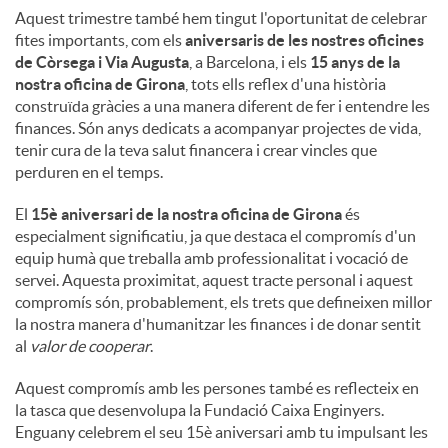
Aquest trimestre també hem tingut l'oportunitat de celebrar
fites importants, com els
aniversaris de les nostres oficines
de Còrsega i Via Augusta
, a Barcelona, ​​i els
15 anys de la
nostra oficina de Girona
, tots ells reflex d'una història
construïda gràcies a una manera diferent de fer i entendre les
finances. Són anys dedicats a acompanyar projectes de vida,
tenir cura de la teva salut financera i crear vincles que
perduren en el temps.
El
15è aniversari de la nostra oficina de Girona
és
especialment significatiu, ja que destaca el compromís d'un
equip humà que treballa amb professionalitat i vocació de
servei. Aquesta proximitat, aquest tracte personal i aquest
compromís són, probablement, els trets que defineixen millor
la nostra manera d'humanitzar les finances i de donar sentit
al
valor de cooperar
.
Aquest compromís amb les persones també es reflecteix en
la tasca que desenvolupa la Fundació Caixa Enginyers.
Enguany celebrem el seu 15è aniversari amb tu impulsant les