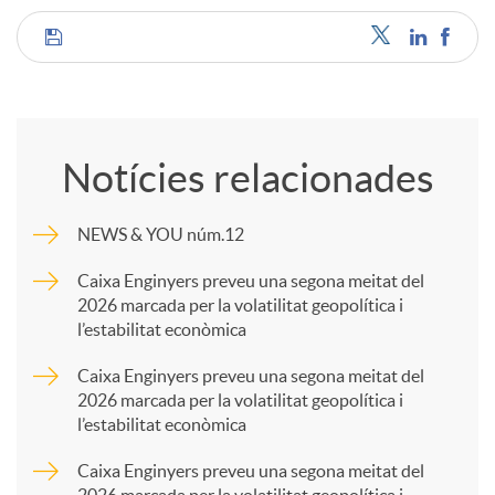
C
o
Notícies relacionades
m
NEWS & YOU núm.12
p
Caixa Enginyers preveu una segona meitat del
2026 marcada per la volatilitat geopolítica i
l’estabilitat econòmica
a
Caixa Enginyers preveu una segona meitat del
2026 marcada per la volatilitat geopolítica i
r
l’estabilitat econòmica
Caixa Enginyers preveu una segona meitat del
t