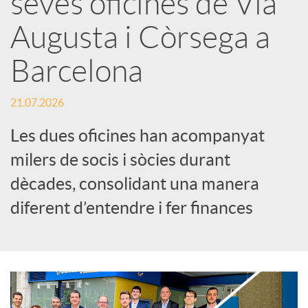
seves oficines de Via
Augusta i Còrsega a
c
Barcelona
a
21.07.2026
d
Les dues oficines han acompanyat
milers de socis i sòcies durant
o
dècades, consolidant una manera
diferent d’entendre i fer finances
r
d
e