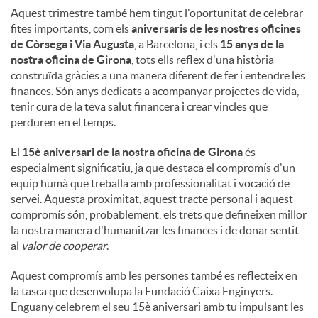
Aquest trimestre també hem tingut l'oportunitat de celebrar
fites importants, com els
aniversaris de les nostres oficines
de Còrsega i Via Augusta
, a Barcelona, ​​i els
15 anys de la
nostra oficina de Girona
, tots ells reflex d'una història
construïda gràcies a una manera diferent de fer i entendre les
finances. Són anys dedicats a acompanyar projectes de vida,
tenir cura de la teva salut financera i crear vincles que
perduren en el temps.
El
15è aniversari de la nostra oficina de Girona
és
especialment significatiu, ja que destaca el compromís d'un
equip humà que treballa amb professionalitat i vocació de
servei. Aquesta proximitat, aquest tracte personal i aquest
compromís són, probablement, els trets que defineixen millor
la nostra manera d'humanitzar les finances i de donar sentit
al
valor de cooperar
.
Aquest compromís amb les persones també es reflecteix en
la tasca que desenvolupa la Fundació Caixa Enginyers.
Enguany celebrem el seu 15è aniversari amb tu impulsant les