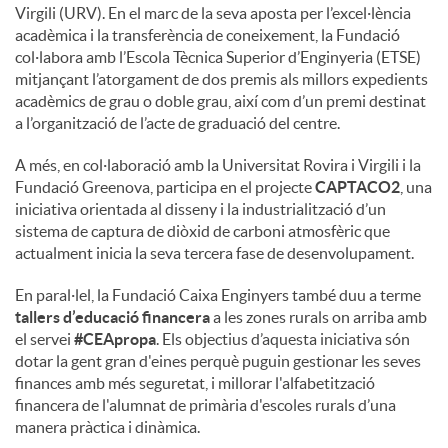
Virgili (URV). En el marc de la seva aposta per l’excel·lència
acadèmica i la transferència de coneixement, la Fundació
col·labora amb l’Escola Tècnica Superior d’Enginyeria (ETSE)
mitjançant l’atorgament de dos premis als millors expedients
acadèmics de grau o doble grau, així com d’un premi destinat
a l’organització de l’acte de graduació del centre.
A més, en col·laboració amb la Universitat Rovira i Virgili i la
Fundació Greenova, participa en el projecte
CAPTACO2
, una
iniciativa orientada al disseny i la industrialització d’un
sistema de captura de diòxid de carboni atmosfèric que
actualment inicia la seva tercera fase de desenvolupament.
En paral·lel, la Fundació Caixa Enginyers també duu a terme
tallers d’educació financera
a les zones rurals on arriba amb
el servei
#CEApropa
. Els objectius d’aquesta iniciativa són
dotar la gent gran d'eines perquè puguin gestionar les seves
finances amb més seguretat, i millorar l'alfabetització
financera de l'alumnat de primària d'escoles rurals d’una
manera pràctica i dinàmica.