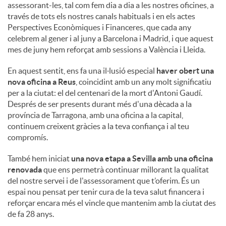
assessorant-les, tal com fem dia a dia a les nostres oficines, a
través de tots els nostres canals habituals i en els actes
Perspectives Econòmiques i Financeres, que cada any
celebrem al gener i al juny a Barcelona i Madrid, i que aquest
mes de juny hem reforçat amb sessions a València i Lleida.
En aquest sentit, ens fa una il·lusió especial
haver obert una
nova oficina a Reus
, coincidint amb un any molt significatiu
per a la ciutat: el del centenari de la mort d'Antoni Gaudí.
Després de ser presents durant més d'una dècada a la
província de Tarragona, amb una oficina a la capital,
continuem creixent gràcies a la teva confiança i al teu
compromís.
També hem iniciat
una nova etapa a Sevilla amb una oficina
renovada
que ens permetrà continuar millorant la qualitat
del nostre servei i de l'assessorament que t’oferim. És un
espai nou pensat per tenir cura de la teva salut financera i
reforçar encara més el vincle que mantenim amb la ciutat des
de fa 28 anys.