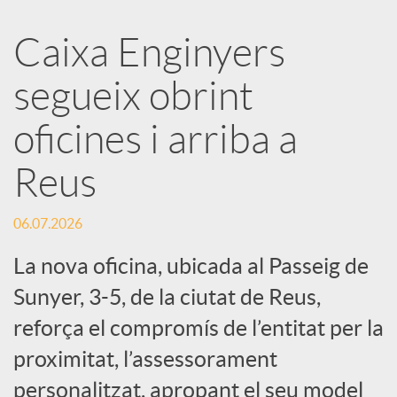
a
Caixa Enginyers
segueix obrint
r
oficines i arriba a
x
Reus
e
06.07.2026
s
La nova oficina, ubicada al Passeig de
Sunyer, 3-5, de la ciutat de Reus,
S
reforça el compromís de l’entitat per la
proximitat, l’assessorament
o
personalitzat, apropant el seu model