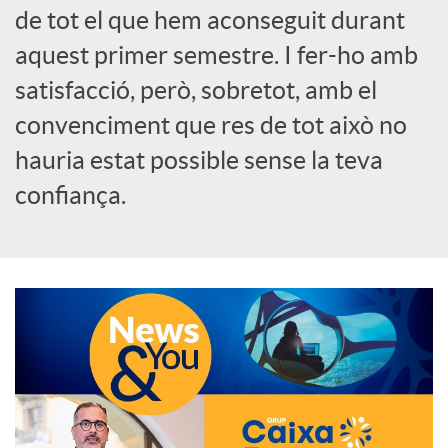
de tot el que hem aconseguit durant
o
aquest primer semestre. I fer-ho amb
c
satisfacció, però, sobretot, amb el
convenciment que res de tot això no
i
hauria estat possible sense la teva
confiança.
a
l
s