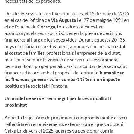
necessitats de les persones.
u
Des de les seves respectives obertures, el 15 de maig de 2006
en el cas de l’oficina de
Via Augusta
i el 27 de maig de 1991 en
el de l’oficina de
Còrsega
, totes dues oficines han
t
acompanyat els seus socis i sòcies en la presa de decisions
financeres al llarg de les seves vides. Durant aquests 20 i 35
anys d’història, respectivament, ambdues oficines han estat
s
al costat de famílies, professionals i empreses de la ciutat,
mantenint sempre la vocació de servei i l’assessorament
personalitzat i proper per ajudar-los a cuidar de la seva salut
financera d’acord amb el propòsit de l’entitat d’
humanitzar
les finances, generar valor compartit i tenir un impacte
positiu en la societat i l’entorn
.
Un model de servei reconegut per la seva qualitat i
proximitat
Aquesta trajectòria de proximitat i compromís també es veu
reflectida en reconeixements externs com el que va obtenir
Caixa Enginyers el 2025, quan es va posicionar com la