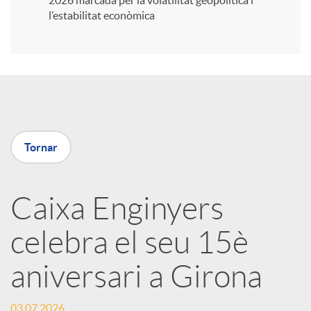
2026 marcada per la volatilitat geopolítica i
l’estabilitat econòmica
i
r
a
Tornar
X
Caixa Enginyers
a
celebra el seu 15è
r
aniversari a Girona
x
03.07.2026