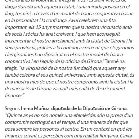
llarga durada amb aquesta ciutat, i una mirada posada en el
llarg termini, a través d’un model de banca cooperativa basat
en la proximitat i la confiança. Avui celebrem una fita
important, els 15 anys mostren que la nostra vinculació amb
els socis i sòcies ha anat creixent, i que hem aconseguit
incrementar el nostre arrelament amb la ciutat de Girona i la
seva província, gràcies a la confiança creixent que els gironins
i les gironines han dipositat en el nostre model de banca
cooperativa i en l’equip de la oficina de Girona.”
També ha
afegit,
“la vinculació de la nostra fundació que aquest any
també celebra el seu quinzè aniversari, amb aquesta ciutat, és
una mostra més de que el nostre compromís amb la ciutat i la
demarcació de Girona va molt més enllà de l’estrictament
financer”.
Segons
Imma Muñoz
,
diputada de la Diputació de Girona
:
“Quinze anys no són només una efemèride; són la prova d’un
compromís sostingut en el temps, d’una manera de fer que
posa sempre les persones al centre. En un context en què les
finances sovint es perceben com una realitat llunyana, Caixa