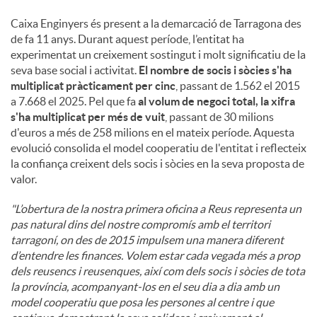
Caixa Enginyers és present a la demarcació de Tarragona des
de fa 11 anys. Durant aquest període, l’entitat ha
experimentat un creixement sostingut i molt significatiu de la
seva base social i activitat.
El nombre de socis i sòcies s'ha
multiplicat pràcticament per cinc
, passant de 1.562 el 2015
a 7.668 el 2025. Pel que fa
al volum de negoci total, la xifra
s'ha multiplicat per més de vuit
, passant de 30 milions
d'euros a més de 258 milions en el mateix període. Aquesta
evolució consolida el model cooperatiu de l'entitat i reflecteix
la confiança creixent dels socis i sòcies en la seva proposta de
valor.
"L’obertura de la nostra primera oficina a Reus representa un
pas natural dins del nostre compromís amb el territori
tarragoní, on des de 2015 impulsem una manera diferent
d’entendre les finances. Volem estar cada vegada més a prop
dels reusencs i reusenques, així com dels socis i sòcies de tota
la província, acompanyant-los en el seu dia a dia amb un
model cooperatiu que posa les persones al centre i que