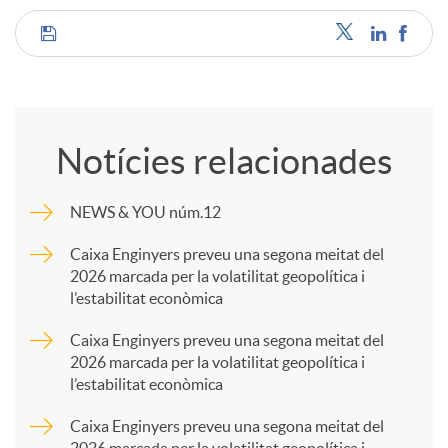
C
o
Notícies relacionades
m
NEWS & YOU núm.12
p
Caixa Enginyers preveu una segona meitat del
2026 marcada per la volatilitat geopolítica i
l’estabilitat econòmica
a
Caixa Enginyers preveu una segona meitat del
2026 marcada per la volatilitat geopolítica i
r
l’estabilitat econòmica
Caixa Enginyers preveu una segona meitat del
t