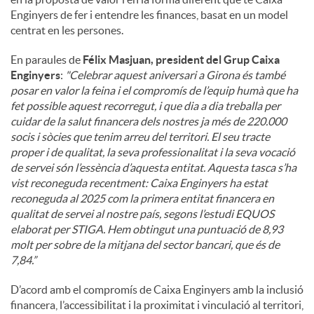
Enginyers de fer i entendre les finances, basat en un model
centrat en les persones.
En paraules de
Félix Masjuan, president del Grup Caixa
Enginyers
:
"
Celebrar aquest aniversari a Girona és també
posar en valor la feina i el compromís de l’equip humà que ha
fet possible aquest recorregut, i que dia a dia treballa per
cuidar de la salut financera dels nostres ja més de 220.000
socis i sòcies que tenim arreu del territori. El seu tracte
proper i de qualitat, la seva professionalitat i la seva vocació
de servei són l’essència d’aquesta entitat. Aquesta tasca s’ha
vist reconeguda recentment: Caixa Enginyers ha estat
reconeguda al 2025 com la primera entitat financera en
qualitat de servei al nostre país, segons l’estudi EQUOS
elaborat per STIGA. Hem obtingut una puntuació de 8,93
molt per sobre de la mitjana del sector bancari, que és de
7,84.”
D’acord amb el compromís de Caixa Enginyers amb la inclusió
financera, l’accessibilitat i la proximitat i vinculació al territori,