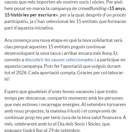
causes que més importen als nostres socis i sòcies. Per això
hem posat en marxa la campanya de
crowdfunding
«
15 anys,
15 històries per escriure»
, per a la qual, després d'un procés
participatiu, ja s'han seleccionat les 15 entitats que formaran
part d'aquesta iniciativa.
Ara comença una nova etapa en què la teva solidaritat serà
clau perquè aquestes 15 entitats puguin continuar
desenvolupant la seva tasca i arribar encara més lluny. Et
convido a
descobrir les causes seleccionades
i a participar en
aquesta campanya. Pots fer l'aportació que vulguis durant
tot el 2026. Cada aportació compta. Gràcies per col·laborar-
hi!
Espero que gaudeixis d'unes bones vacances i que trobis
temps per descansar, compartir moments amb les persones
que més estimes i recarregar energies. Al setembre tornarem
amb nous projectes, la mateixa il·lusió i el compromís de
continuar prop teu per tenir cura de la teva salut financera. A
més, celebrarem amb tu el Dia dels Socis i Sòcies, que
enguany tindrà lloc el 29 de setembre.