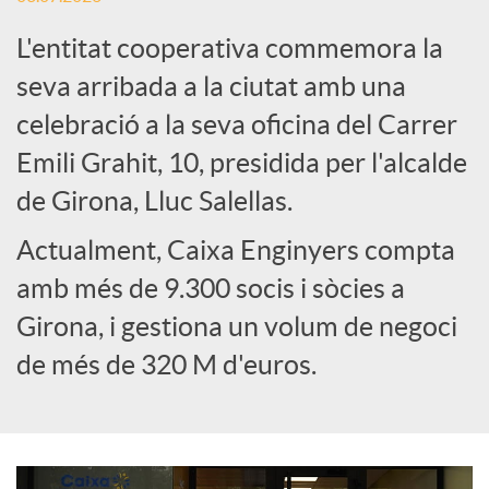
L'entitat cooperativa commemora la
e
seva arribada a la ciutat amb una
celebració a la seva oficina del Carrer
s
Emili Grahit, 10, presidida per l'alcalde
S
de Girona, Lluc Salellas.
Actualment, Caixa Enginyers compta
o
amb més de 9.300 socis i sòcies a
Girona, i gestiona un volum de negoci
c
de més de 320 M d'euros.
i
a