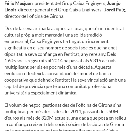
Félix Masjuan
, president del Grup Caixa Enginyers,
Juanjo
Llopis
, director general del Grup Caixa Enginyers i
Jordi Puig
,
director de l'oficina de Girona.
Des de la seva arribada a aquesta ciutat, que té una identitat
cultural pròpia molt marcada i una sòlida tradició
empresarial, Caixa Enginyers ha tingut un increment
significatiu en el seu nombre de socis i sòcies que ha anat
dipositat la seva confiança en l’entitat, any rere any. Dels
1.605 socis registrats al 2014 ha passat als 9.315 actuals,
multiplicant per sis en poc més d’una dècada. Aquesta
evolució reflecteix la consolidació del model de banca
cooperativa que defineix l’entitat i la seva vinculació amb una
capital de província que té una comunitat professional i
universitària especialment dinàmica.
El volum de negoci gestionat des de l'oficina de Girona s'ha
multiplicat per més de sis des del 2014, passant dels 50M
d’euros als més de 320M actuals, una dada que posa en relleu
la confiança creixent dels socis i sòcies de la ciutat de Girona
en la proposta de valor i en la forma diferent que té Caixa