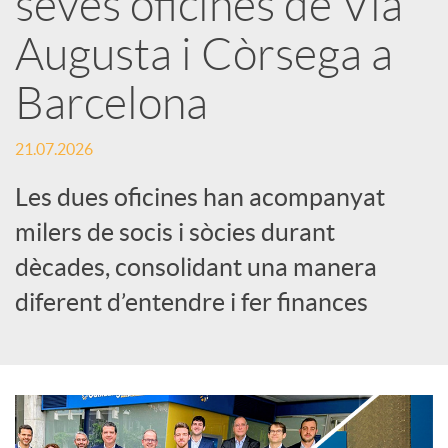
seves oficines de Via
Augusta i Còrsega a
c
Barcelona
a
21.07.2026
d
Les dues oficines han acompanyat
milers de socis i sòcies durant
o
dècades, consolidant una manera
diferent d’entendre i fer finances
r
d
e