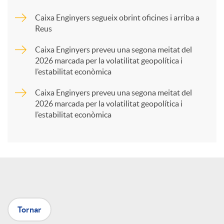
Caixa Enginyers segueix obrint oficines i arriba a
a
Reus
Caixa Enginyers preveu una segona meitat del
r
2026 marcada per la volatilitat geopolítica i
l’estabilitat econòmica
t
Caixa Enginyers preveu una segona meitat del
2026 marcada per la volatilitat geopolítica i
l’estabilitat econòmica
i
r
a
Tornar
X