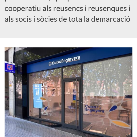
cooperatiu als reusencs i reusenques i
c
als socis i sòcies de tota la demarcació
i
a
l
s