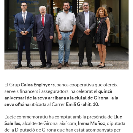
l
s
El Grup
Caixa Enginyers
, banca cooperativa que ofereix
serveis financers i asseguradors, ha celebrat el
quinzè
aniversari de la seva arribada a la ciutat de Girona, a la
seva oficina
ubicada al Carrer
Emili Grahit, 10.
L'acte commemoratiu ha comptat amb la presència de
Lluc
Salellas,
alcalde de Girona, així com,
Imma Muñoz
, diputada
de la Diputació de Girona que han estat acompanyats per