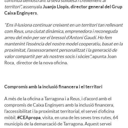
continua demostrant la seva solidesa i creixement al
territori”,
assenyala
Juanjo Llopis, director general del Grup
Caixa Enginyers
.
“Ens il·lusiona continuar creixent en un territori tan rellevant
com Reus, una ciutat dinàmica, emprenedora i reconeguda
arreu del món per ser el bressol d’Antoni Gaudí. Ho fem
mantenint l’essència del nostre model cooperatiu, basat en la
proximitat, l’assessorament personalitzat i la generació de
valor compartit per als nostres socis i sòcies",
apunta Joan
Roca, director de la nova oficina.
Compromís amb la inclusió financera i el territori
A més de la oficina a Tarragona i a Reus, i d’acord amb el
compromís de Caixa Enginyers amb la inclusió financera,
l’accessibilitat i la proximitat territorial, el servei d’oficina
mòbil,
#CEApropa
, visita, en una de les seves tres rutes, 64
municipis de la demarcació de Tarragona. Aquest servei