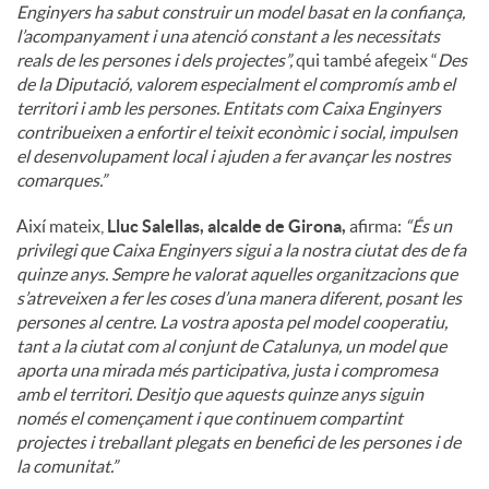
Enginyers ha sabut construir un model basat en la confiança,
l’acompanyament i una atenció constant a les necessitats
reals de les persones i dels projectes”,
qui també afegeix “
Des
de la Diputació, valorem especialment el compromís amb el
territori i amb les persones. Entitats com Caixa Enginyers
contribueixen a enfortir el teixit econòmic i social, impulsen
el desenvolupament local i ajuden a fer avançar les nostres
comarques.”
Així mateix,
Lluc Salellas, alcalde de Girona,
afirma:
“És un
privilegi que Caixa Enginyers sigui a la nostra ciutat des de fa
quinze anys. Sempre he valorat aquelles organitzacions que
s’atreveixen a fer les coses d’una manera diferent, posant les
persones al centre. La vostra aposta pel model cooperatiu,
tant a la ciutat com al conjunt de Catalunya, un model que
aporta una mirada més participativa, justa i compromesa
amb el territori. Desitjo que aquests quinze anys siguin
només el començament i que continuem compartint
projectes i treballant plegats en benefici de les persones i de
la comunitat.”