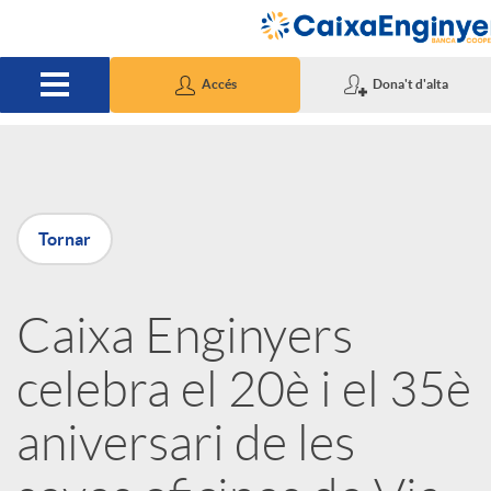
Salta al contingut principal
Accés
Dona't d'alta
P
Tornar
u
Caixa Enginyers
b
celebra el 20è i el 35è
l
aniversari de les
i