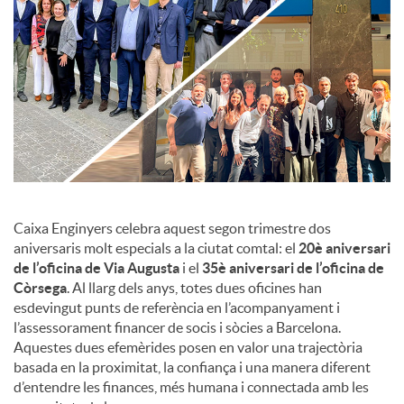
c
o
n
t
Caixa Enginyers celebra aquest segon trimestre dos
aniversaris molt especials a la ciutat comtal: el
20è aniversari
de l’oficina de Via Augusta
i el
35è aniversari de l’oficina de
i
Còrsega
. Al llarg dels anys, totes dues oficines han
esdevingut punts de referència en l’acompanyament i
n
l’assessorament financer de socis i sòcies a Barcelona.
Aquestes dues efemèrides posen en valor una trajectòria
basada en la proximitat, la confiança i una manera diferent
g
d’entendre les finances, més humana i connectada amb les