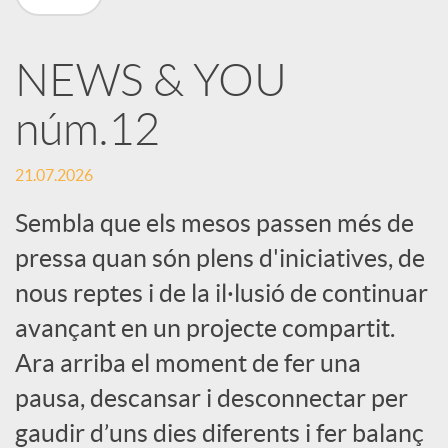
X
NEWS & YOU
a
núm.12
r
21.07.2026
x
Sembla que els mesos passen més de
pressa quan són plens d'iniciatives, de
e
nous reptes i de la il·lusió de continuar
avançant en un projecte compartit.
s
Ara arriba el moment de fer una
pausa, descansar i desconnectar per
S
gaudir d’uns dies diferents i fer balanç