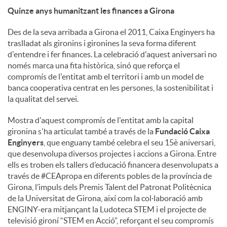
Quinze anys humanitzant les finances a Girona
Des de la seva arribada a Girona el 2011, Caixa Enginyers ha
traslladat als gironins i gironines la seva forma diferent
d'entendre i fer finances. La celebració d'aquest aniversari no
només marca una fita històrica, sinó que reforça el
compromís de l'entitat amb el territori i amb un model de
banca cooperativa centrat en les persones, la sostenibilitat i
la qualitat del servei.
Mostra d'aquest compromís de l'entitat amb la capital
gironina s'ha articulat també a través de la
Fundació Caixa
Enginyers
, que enguany també celebra el seu 15è aniversari,
que desenvolupa diversos projectes i accions a Girona. Entre
ells es troben els tallers d’educació financera desenvolupats a
través de #CEApropa en diferents pobles de la província de
Girona, l’impuls dels Premis Talent del Patronat Politècnica
de la Universitat de Girona, així com la col·laboració amb
ENGINY-era mitjançant la Ludoteca STEM i el projecte de
televisió gironí “STEM en Acció”, reforçant el seu compromís