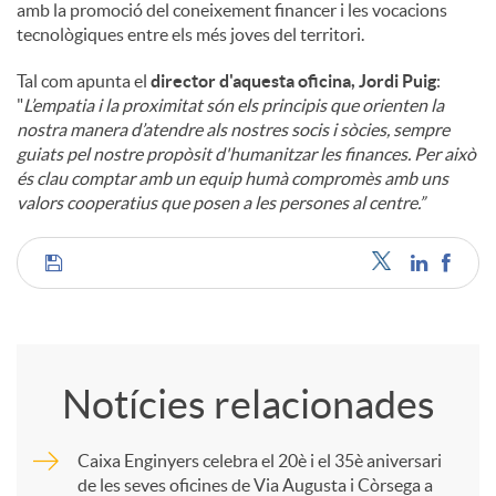
amb la promoció del coneixement financer i les vocacions
tecnològiques entre els més joves del territori.
Tal com apunta el
director d'aquesta oficina, Jordi Puig
:
"
L’empatia i la proximitat són els principis que orienten la
nostra manera d’atendre als nostres socis i sòcies, sempre
guiats pel nostre propòsit d'humanitzar les finances. Per això
és clau comptar amb un equip humà compromès amb uns
valors cooperatius que posen a les persones al centre.”
C
o
Notícies relacionades
m
Caixa Enginyers celebra el 20è i el 35è aniversari
de les seves oficines de Via Augusta i Còrsega a