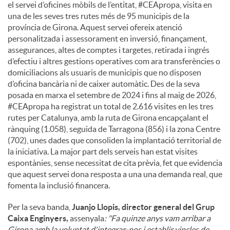
el servei d’oficines mòbils de l’entitat, #CEApropa, visita en
una de les seves tres rutes més de 95 municipis de la
província de Girona. Aquest servei ofereix atenció
personalitzada i assessorament en inversió, finançament,
assegurances, altes de comptes i targetes, retirada i ingrés
d’efectiu i altres gestions operatives com ara transferències o
domiciliacions als usuaris de municipis que no disposen
d’oficina bancària ni de caixer automàtic. Des de la seva
posada en marxa el setembre de 2024 i fins al maig de 2026,
#CEApropa ha registrat un total de 2.616 visites en les tres
rutes per Catalunya, amb la ruta de Girona encapçalant el
rànquing (1.058), seguida de Tarragona (856) i la zona Centre
(702), unes dades que consoliden la implantació territorial de
la iniciativa. La major part dels serveis han estat visites
espontànies, sense necessitat de cita prèvia, fet que evidencia
que aquest servei dona resposta a una una demanda real, que
fomenta la inclusió financera.
Per la seva banda,
Juanjo Llopis, director general del Grup
Caixa Enginyers,
assenyala
: "Fa quinze anys vam arribar a
Girona amb la voluntat d'integrar-nos i establir vincles de