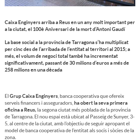
Caixa Enginyers arriba a Reus en un any molt important per
a la ciutat, el 100è Aniversari de la mort d’Antoni Gaudí
La base social a la província de Tarragona s’ha multiplicat
per cinc des de l’arribada de l’entitat al territori al 2015; a
més, el volum de negoci total també ha incrementat
significativament, passant de 30 milions d’euros a més de
258 milions en una dècada
El
Grup Caixa Enginyers
, banca cooperativa que ofereix
serveis financers i asseguradors,
ha obert la seva primera
oficina a Reus,
la segona ciutat més poblada de la província
de Tarragona. El nou espai està ubicat al Passeig de Sunyer, 3-
5, al centre de la ciutat, amb l’objectiu de seguir apropant el
model de banca cooperativa de l’entitat als socis i sòcies de la
zona.