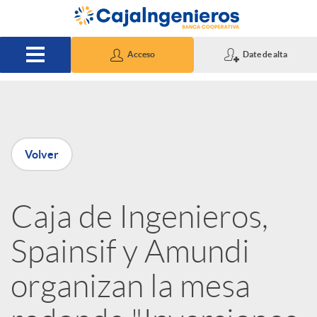
Saltar al contenido principal
Acceso
Date de alta
P
Volver
u
Caja de Ingenieros,
b
Spainsif y Amundi
l
organizan la mesa
i