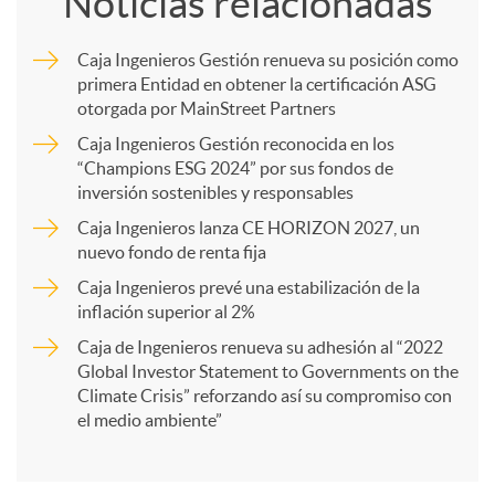
Noticias relacionadas
m
Caja Ingenieros Gestión renueva su posición como
primera Entidad en obtener la certificación ASG
p
otorgada por MainStreet Partners
Caja Ingenieros Gestión reconocida en los
a
“Champions ESG 2024” por sus fondos de
inversión sostenibles y responsables
Caja Ingenieros lanza CE HORIZON 2027, un
r
nuevo fondo de renta fija
Caja Ingenieros prevé una estabilización de la
t
inflación superior al 2%
Caja de Ingenieros renueva su adhesión al “2022
i
Global Investor Statement to Governments on the
Climate Crisis” reforzando así su compromiso con
el medio ambiente”
r