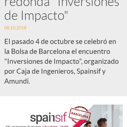
redonda "Inversiones
de Impacto"
c
08.10.2018
a
El pasado 4 de octubre se celebró en
d
la Bolsa de Barcelona el encuentro
"Inversiones de Impacto", organizado
o
por Caja de Ingenieros, Spainsif y
Amundi.
r
d
e