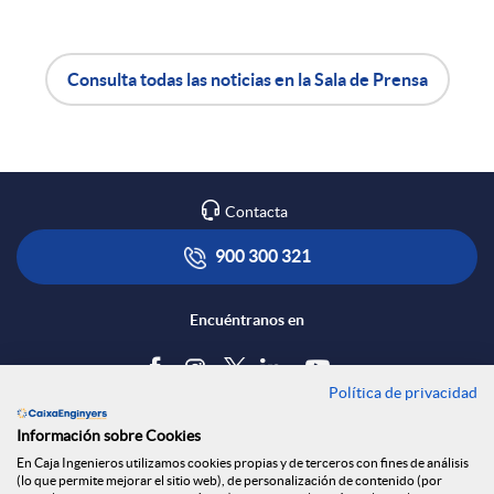
e
Consulta todas las noticias en la Sala de Prensa
n
A
B
R
p
o
Contacta
e
l
t
900 300 321
d
i
ó
Encuéntranos en
e
c
n
Política de privacidad
Blog
Información sobre Cookies
s
a
s
Tablón de anuncios
En Caja Ingenieros utilizamos cookies propias y de terceros con fines de análisis
(lo que permite mejorar el sitio web), de personalización de contenido (por
Política de cookies