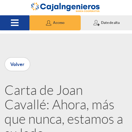
Saltar al contenido principal
Acceso
Date de alta
P
Volver
u
Carta de Joan
b
Cavallé: Ahora, más
l
que nunca, estamos a
i