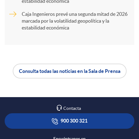
t
estabilidad económica
Caja Ingenieros prevé una segunda mitad de 2026
i
marcada por la volatilidad geopolítica y la
estabilidad económica
r
e
Consulta todas las noticias en la Sala de Prensa
n
A
B
R
p
o
Contacta
e
l
t
900 300 321
Encuéntranos en