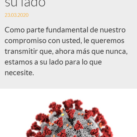
su lado
c
23.03.2020
Como parte fundamental de nuestro
a
compromiso con usted, le queremos
transmitir que, ahora más que nunca,
d
estamos a su lado para lo que
necesite.
o
r
d
e