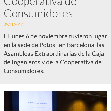
Cooperativa de
Consumidores
c
09.11.2017
a
El lunes 6 de noviembre tuvieron lugar
d
en la sede de Potosí, en Barcelona, las
Asambleas Extraordinarias de la Caja
o
de Ingenieros y de la Cooperativa de
Consumidores.
r
d
e