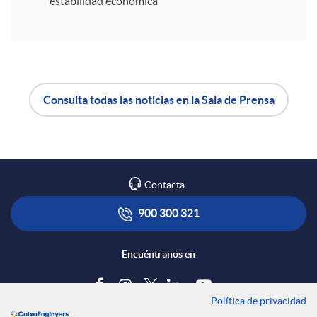
estabilidad económica
r
e
Consulta todas las noticias en la Sala de Prensa
n
A
B
R
p
o
Contacta
e
l
t
900 300 321
d
i
ó
Encuéntranos en
e
c
n
Política de privacidad
Blog