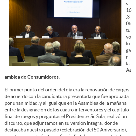
s
16
,3
0h
tu
vo
lu
ga
r
la
As
amblea de Consumidores.
El primer punto del orden del día era la renovación de cargos
de acuerdo con la candidatura presentada que fue aprobada
por unanimidad, y al igual que en la Asamblea de la mañana
entre la designación de los cuatro interventores y el capítulo
final de ruegos y preguntas el Presidente, Sr. Sala, realizó un
discurso, que adjuntamos en su versión íntegra, donde
destacaba nuestro pasado (celebración del 50 Aniversario),