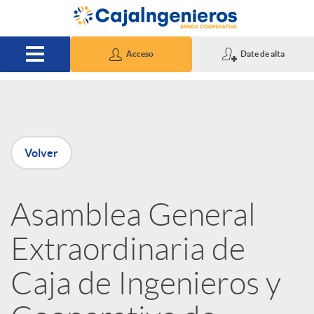
Saltar al contenido principal
Acceso
Date de alta
P
Volver
u
Asamblea General
b
Extraordinaria de
l
Caja de Ingenieros y
i