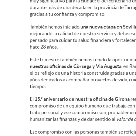
muy significativo para la ciudad: el del centenario
durante más de una década en la provincia de Tarrag
gracias a tu confianza y compromiso.
También hemos iniciado
una nueva etapa en Sevill
mejorando la calidad de nuestro servicio y del ase
pensado para cuidar tu salud financiera y fortalec
hace 28 años.
Este trimestre también hemos tenido la oportunida
nuestras oficinas de Còrsega y Via Augusta
, en Ba
ellos reflejo de una historia construida gracias a u
años dedicados a acompañar proyectos de vida, cuida
tiempo.
El
15.º aniversario de nuestra oficina de Girona
res
compromiso de un equipo humano que trabaja con pro
trato personal y ese compromiso son, probablement
humanizar las finanzas y de dar sentido al
valor de 
Ese compromiso con las personas también se refleja 