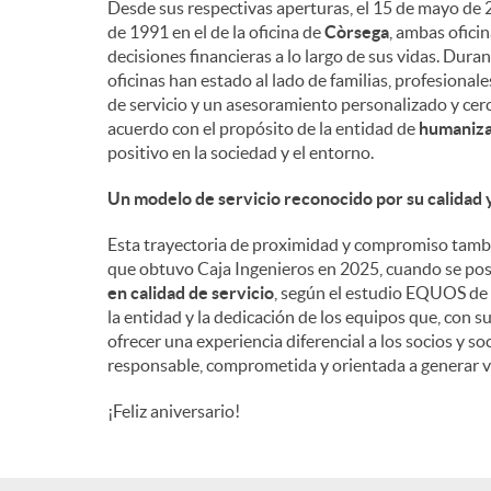
Desde sus respectivas aperturas, el 15 de mayo de 2
de 1991 en el de la oficina de
Còrsega
, ambas ofici
n
decisiones financieras a lo largo de sus vidas. Dura
oficinas han estado al lado de familias, profesiona
de servicio y un asesoramiento personalizado y cerc
i
acuerdo con el propósito de la entidad de
humanizar
positivo en la sociedad y el entorno.
d
Un modelo de servicio reconocido por su calidad
Esta trayectoria de proximidad y compromiso tambi
o
que obtuvo Caja Ingenieros en 2025, cuando se po
en calidad de servicio
, según el estudio EQUOS de 
la entidad y la dedicación de los equipos que, con s
s
ofrecer una experiencia diferencial a los socios y 
responsable, comprometida y orientada a generar v
¡Feliz aniversario!