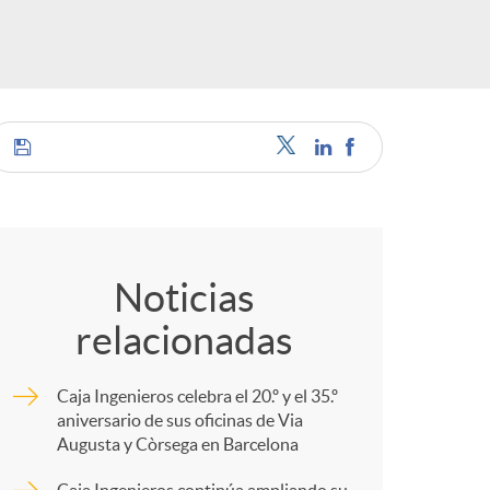
s
C
o
Noticias
relacionadas
m
Caja Ingenieros celebra el 20.º y el 35.º
p
aniversario de sus oficinas de Via
Augusta y Còrsega en Barcelona