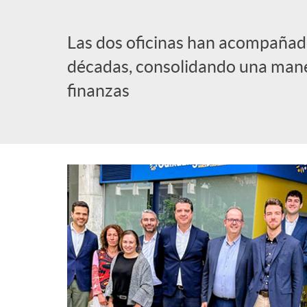
l
Las dos oficinas han acompañado
décadas, consolidando una mane
i
finanzas
c
a
d
o
r