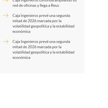
a
Caja Ingenieros continúa ampliando su
red de oficinas y llega a Reus
r
Caja Ingenieros prevé una segunda
mitad de 2026 marcada por la
volatilidad geopolítica y la estabilidad
t
económica
Caja Ingenieros prevé una segunda
mitad de 2026 marcada por la
volatilidad geopolítica y la estabilidad
económica
r
e
n