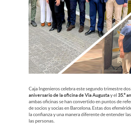
d
e
c
o
n
Caja Ingenieros celebra este segundo trimestre dos 
aniversario de la oficina de Via Augusta
y el
35.º a
ambas oficinas se han convertido en puntos de ref
t
de socios y socias en Barcelona. Estas dos efemérid
la confianza y una manera diferente de entender la
las personas.
e