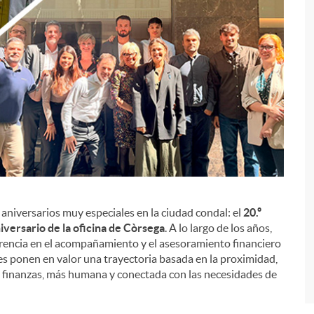
aniversarios muy especiales en la ciudad condal: el
20.º
i
niversario de la oficina de Còrsega
. A lo largo de los años,
erencia en el acompañamiento y el asesoramiento financiero
es ponen en valor una trayectoria basada en la proximidad,
s finanzas, más humana y conectada con las necesidades de