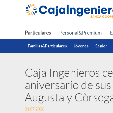
Saltar al contenido principal
Particulares
Personal&Premium
E
Familias&Particulares
Jóvenes
Sénior
Caja Ingenieros cel
P
aniversario de sus 
u
Augusta y Còrsega
b
21.07.2026