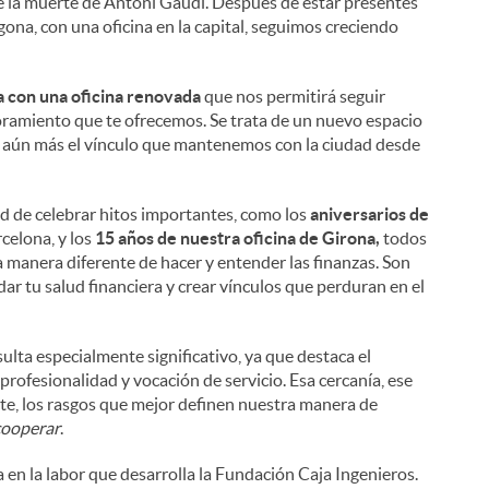
 de la muerte de Antoni Gaudí. Después de estar presentes
ona, con una oficina en la capital, seguimos creciendo
a con una oficina renovada
que nos permitirá seguir
soramiento que te ofrecemos. Se trata de un nuevo espacio
er aún más el vínculo que mantenemos con la ciudad desde
d de celebrar hitos importantes, como los
aniversarios de
rcelona, y los
15 años de nuestra oficina de Girona,
todos
na manera diferente de hacer y entender las finanzas. Son
r tu salud financiera y crear vínculos que perduran en el
ulta especialmente significativo, ya que destaca el
fesionalidad y vocación de servicio. Esa cercanía, ese
e, los rasgos que mejor definen nuestra manera de
cooperar
.
en la labor que desarrolla la Fundación Caja Ingenieros.