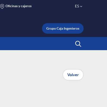
Oficinas y cajeros
ES
S
e
Grupo Caja Ingenieros
l
Abrir Buscar
e
c
Volver
t