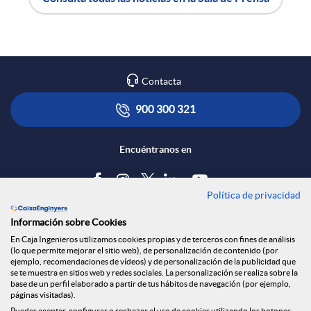
n
A
B
R
p
o
Contacta
e
l
t
900 300 321
d
i
ó
Encuéntranos en
e
c
n
Política de privacidad
Blog
Información sobre Cookies
s
a
s
Tablón de anuncios
En Caja Ingenieros utilizamos cookies propias y de terceros con fines de análisis
(lo que permite mejorar el sitio web), de personalización de contenido (por
Política de cookies
ejemplo, recomendaciones de vídeos) y de personalización de la publicidad que
S
c
a
Aviso legal
se te muestra en sitios web y redes sociales. La personalización se realiza sobre la
base de un perfil elaborado a partir de tus hábitos de navegación (por ejemplo,
Seguridad Online
páginas visitadas).
Privacidad
Puedes aceptar, configurar o rechazar el uso de cookies utilizando los botones