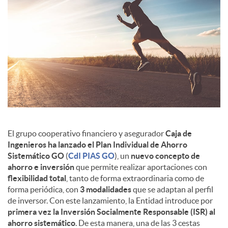
c
o
n
t
El grupo cooperativo financiero y asegurador
Caja de
Ingenieros ha lanzado el Plan Individual de Ahorro
e
Sistemático GO
(
CdI PIAS GO
), un
nuevo concepto de
ahorro e inversión
que permite realizar aportaciones con
flexibilidad total
, tanto de forma extraordinaria como de
n
forma periódica, con
3 modalidades
que se adaptan al perfil
de inversor. Con este lanzamiento, la Entidad introduce por
primera vez la Inversión Socialmente Responsable (ISR) al
i
ahorro sistemático
. De esta manera, una de las 3 cestas