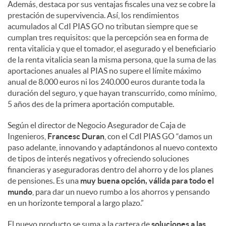
Además, destaca por sus ventajas fiscales una vez se cobre la
prestación de supervivencia. Así, los rendimientos
acumulados al CdI PIAS GO no tributan siempre que se
cumplan tres requisitos: que la percepción sea en forma de
renta vitalicia y que el tomador, el asegurado y el beneficiario
de la renta vitalicia sean la misma persona, que la suma de las
aportaciones anuales al PIAS no supere el límite máximo
anual de 8.000 euros ni los 240.000 euros durante toda la
duración del seguro, y que hayan transcurrido, como mínimo,
5 años des de la primera aportación computable.
Según el director de Negocio Asegurador de Caja de
Ingenieros,
Francesc Duran
, con el CdI PIAS GO “damos un
paso adelante, innovando y adaptándonos al nuevo contexto
de tipos de interés negativos y ofreciendo soluciones
financieras y aseguradoras dentro del ahorro y de los planes
de pensiones. Es una
muy buena opción, válida para todo el
mundo
, para dar un nuevo rumbo a los ahorros y pensando
en un horizonte temporal a largo plazo.”
El nuevo producto se suma a la cartera de
soluciones a las