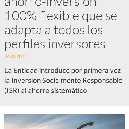
ahorro-inversión
100% flexible que se
c
adapta a todos los
a
perfiles inversores
d
26.03.2021
o
La Entidad introduce por primera vez
la Inversión Socialmente Responsable
r
(ISR) al ahorro sistemático
d
e