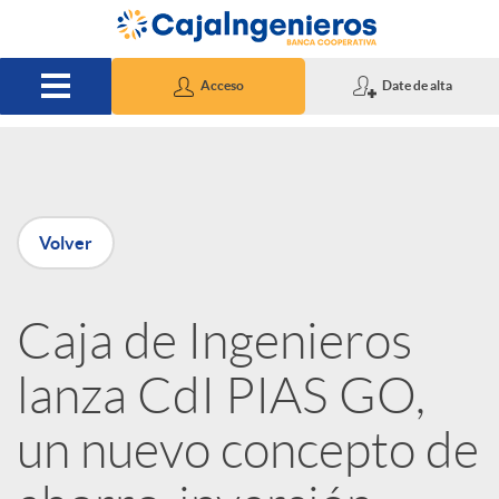
Saltar al contenido principal
Acceso
Date de alta
P
Volver
u
Caja de Ingenieros
b
lanza CdI PIAS GO,
l
un nuevo concepto de
i