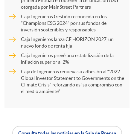
primera Entidad en obtener la certificación ASG
p
otorgada por MainStreet Partners
Caja Ingenieros Gestión reconocida en los
a
“Champions ESG 2024” por sus fondos de
inversión sostenibles y responsables
Caja Ingenieros lanza CE HORIZON 2027, un
r
nuevo fondo de renta fija
Caja Ingenieros prevé una estabilización de la
t
inflación superior al 2%
Caja de Ingenieros renueva su adhesión al “2022
i
Global Investor Statement to Governments on the
Climate Crisis” reforzando así su compromiso con
el medio ambiente”
r
e
Consulta todas las noticias en la Sala de Prensa