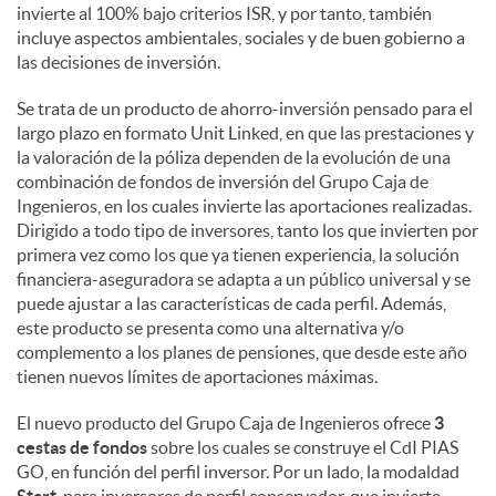
invierte al 100% bajo criterios ISR, y por tanto, también
incluye aspectos ambientales, sociales y de buen gobierno a
d
las decisiones de inversión.
Se trata de un producto de ahorro-inversión pensado para el
o
largo plazo en formato Unit Linked, en que las prestaciones y
la valoración de la póliza dependen de la evolución de una
combinación de fondos de inversión del Grupo Caja de
s
Ingenieros, en los cuales invierte las aportaciones realizadas.
Dirigido a todo tipo de inversores, tanto los que invierten por
primera vez como los que ya tienen experiencia, la solución
financiera-aseguradora se adapta a un público universal y se
puede ajustar a las características de cada perfil. Además,
este producto se presenta como una alternativa y/o
complemento a los planes de pensiones, que desde este año
tienen nuevos límites de aportaciones máximas.
El nuevo producto del Grupo Caja de Ingenieros ofrece
3
cestas de fondos
sobre los cuales se construye el CdI PIAS
GO, en función del perfil inversor. Por un lado, la modaldad
Start
, para inversores de perfil conservador, que invierte