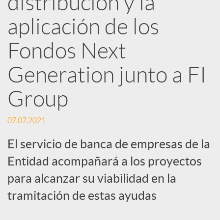
distribución y la
aplicación de los
c
Fondos Next
a
Generation junto a FI
d
Group
o
07.07.2021
El servicio de banca de empresas de la
r
Entidad acompañará a los proyectos
para alcanzar su viabilidad en la
d
tramitación de estas ayudas
e