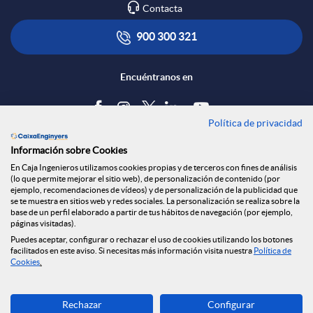
Contacta
e
l
t
900 300 321
d
i
ó
Encuéntranos en
e
c
n
Política de privacidad
Blog
Información sobre Cookies
s
a
s
Tablón de anuncios
En Caja Ingenieros utilizamos cookies propias y de terceros con fines de análisis
(lo que permite mejorar el sitio web), de personalización de contenido (por
Política de cookies
ejemplo, recomendaciones de vídeos) y de personalización de la publicidad que
S
c
a
Aviso legal
se te muestra en sitios web y redes sociales. La personalización se realiza sobre la
base de un perfil elaborado a partir de tus hábitos de navegación (por ejemplo,
Seguridad Online
páginas visitadas).
Privacidad
Puedes aceptar, configurar o rechazar el uso de cookies utilizando los botones
o
i
l
Canal denuncias
facilitados en este aviso. Si necesitas más información visita nuestra
Política de
Cookies
.
c
o
a
Descarga ahora
Rechazar
Configurar
Banca MOBILE