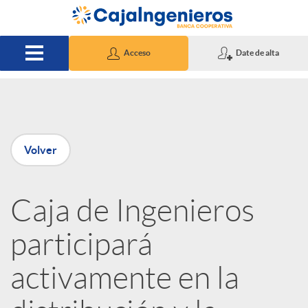
Saltar al contenido principal
Acceso
Date de alta
P
Volver
u
Caja de Ingenieros
b
participará
l
activamente en la
i