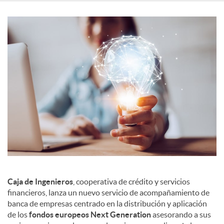
c
o
n
t
e
n
Caja de Ingenieros
, cooperativa de crédito y servicios
financieros, lanza un nuevo servicio de acompañamiento de
banca de empresas centrado en la distribución y aplicación
i
de los
fondos europeos Next Generation
asesorando a sus