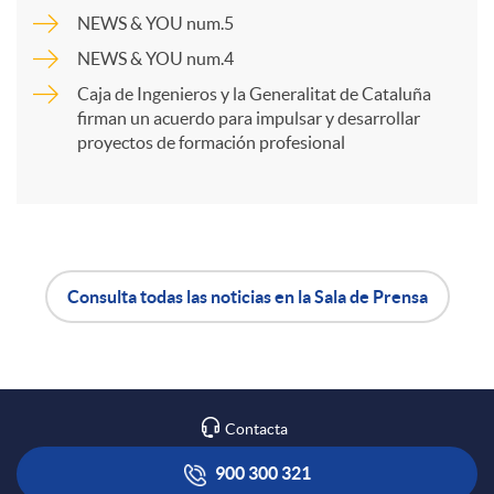
NEWS & YOU num.5
r
NEWS & YOU num.4
Caja de Ingenieros y la Generalitat de Cataluña
t
firman un acuerdo para impulsar y desarrollar
proyectos de formación profesional
i
r
Consulta todas las noticias en la Sala de Prensa
A
B
e
p
o
n
Contacta
l
t
R
900 300 321