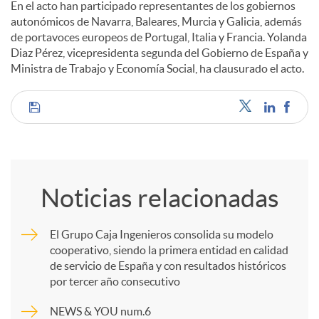
En el acto han participado representantes de los gobiernos
autonómicos de Navarra, Baleares, Murcia y Galicia, además
d
de portavoces europeos de Portugal, Italia y Francia. Yolanda
Diaz Pérez, vicepresidenta segunda del Gobierno de España y
Ministra de Trabajo y Economía Social, ha clausurado el acto.
o
C
s
o
Noticias relacionadas
m
El Grupo Caja Ingenieros consolida su modelo
cooperativo, siendo la primera entidad en calidad
p
de servicio de España y con resultados históricos
por tercer año consecutivo
a
NEWS & YOU num.6