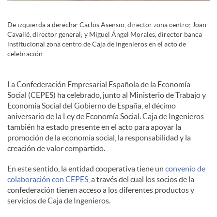
c
De izquierda a derecha: Carlos Asensio, director zona centro; Joan
Cavallé, director general; y Miguel Ángel Morales, director banca
institucional zona centro de Caja de Ingenieros en el acto de
o
celebración.
n
La Confederación Empresarial Española de la Economía
Social (CEPES) ha celebrado, junto al Ministerio de Trabajo y
Economía Social del Gobierno de España, el décimo
t
aniversario de la Ley de Economía Social. Caja de Ingenieros
también ha estado presente en el acto para apoyar la
promoción de la economía social, la responsabilidad y la
e
creación de valor compartido.
En este sentido, la entidad cooperativa tiene un
convenio de
n
colaboración con CEPES,
a través del cual los socios de la
confederación tienen acceso a los diferentes productos y
servicios de Caja de Ingenieros.
i