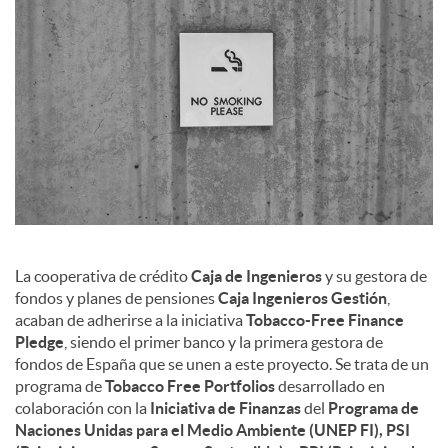
c
o
n
t
La cooperativa de crédito
Caja de Ingenieros
y su gestora de
e
fondos y planes de pensiones
Caja Ingenieros Gestión
,
acaban de adherirse a la iniciativa
Tobacco-Free Finance
Pledge
, siendo el primer banco y la primera gestora de
n
fondos de España que se unen a este proyecto. Se trata de un
programa de
Tobacco Free Portfolios
desarrollado en
colaboración con la
Iniciativa de Finanzas
del
Programa de
i
Naciones Unidas para el Medio Ambiente (UNEP FI), PSI