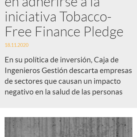
en adherirse a la
iniciativa Tobacco-
c
Free Finance Pledge
a
18.11.2020
d
En su política de inversión, Caja de
Ingenieros Gestión descarta empresas
o
de sectores que causan un impacto
negativo en la salud de las personas
r
d
e