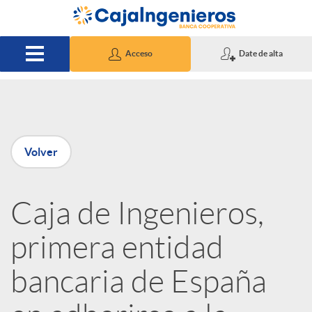
Saltar al contenido principal
Acceso
Date de alta
P
Volver
u
Caja de Ingenieros,
b
primera entidad
l
bancaria de España
i