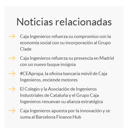
o
Noticias relacionadas
m
Caja Ingenieros refuerza su compromiso con la
economía social con su incorporación al Grupo
p
Clade
Caja Ingenieros refuerza su presencia en Madrid
a
con un nuevo buque insignia
#CEApropa, la oficina bancaria móvil de Caja
Ingenieros, enciende motores
r
El Colegio y la Asociación de Ingenieros
Industriales de Cataluña y el Grupo Caja
t
Ingenieros renuevan su alianza estratégica
Caja Ingenieros apuesta por la innovación y se
i
suma al Barcelona Finance Hub