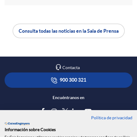
r
e
Consulta todas las noticias en la Sala de Prensa
A
B
n
p
o
R
Contacta
l
t
900 300 321
e
i
ó
Encuéntranos en
d
c
n
Política de privacidad
Blog
e
Información sobre Cookies