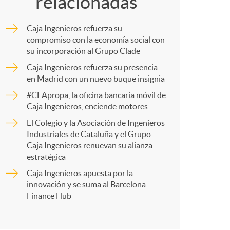
o
relacionadas
m
m
Caja Ingenieros refuerza su
p
compromiso con la economía social con
su incorporación al Grupo Clade
a
Caja Ingenieros refuerza su presencia
a
en Madrid con un nuevo buque insignia
#CEApropa, la oficina bancaria móvil de
r
Caja Ingenieros, enciende motores
El Colegio y la Asociación de Ingenieros
Industriales de Cataluña y el Grupo
t
Caja Ingenieros renuevan su alianza
estratégica
Caja Ingenieros apuesta por la
innovación y se suma al Barcelona
Finance Hub
r