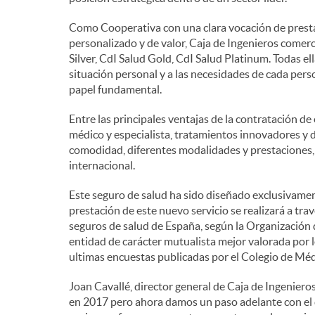
n
Como Cooperativa con una clara vocación de prestaci
personalizado y de valor, Caja de Ingenieros comerc
Silver, CdI Salud Gold, CdI Salud Platinum. Todas el
i
situación personal y a las necesidades de cada perso
papel fundamental.
d
Entre las principales ventajas de la contratación de
médico y especialista, tratamientos innovadores y d
comodidad, diferentes modalidades y prestaciones,
o
internacional.
Este seguro de salud ha sido diseñado exclusivament
s
prestación de este nuevo servicio se realizará a t
seguros de salud de España, según la Organizació
entidad de carácter mutualista mejor valorada por l
ultimas encuestas publicadas por el Colegio de Méd
Joan Cavallé, director general de Caja de Ingenie
en 2017 pero ahora damos un paso adelante con el 