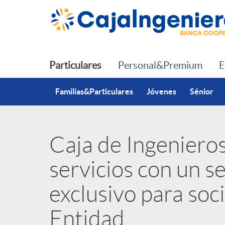
Saltar al contenido principal
Particulares
Personal&Premium
E
Familias&Particulares
Jóvenes
Sénior
Caja de Ingenieros
P
servicios con un s
u
exclusivo para soci
b
Entidad