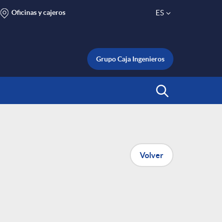
Oficinas y cajeros
ES
S
e
Grupo Caja Ingenieros
l
Abrir Buscar
e
c
Volver
t