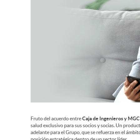
d
e
c
o
n
t
Fruto del acuerdo entre
Caja de Ingenieros y MG
salud exclusivo para sus socios y socias. Un prod
e
adelante para el Grupo, que se refuerza en el ámbit
posición estratégica dentro de un sector líder.