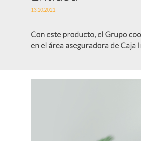
13.10.2021
l
i
Con este producto, el Grupo coo
en el área aseguradora de Caja
c
a
d
o
r