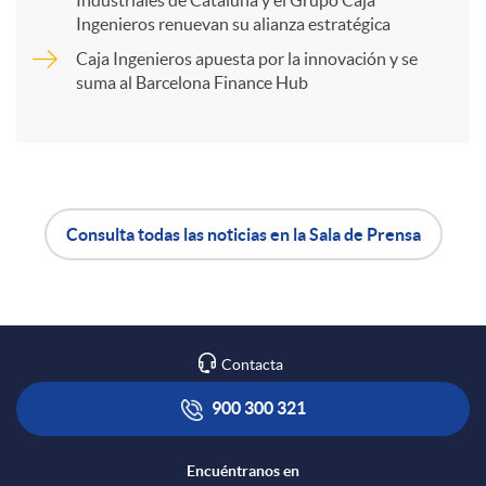
t
Ingenieros renuevan su alianza estratégica
Caja Ingenieros apuesta por la innovación y se
i
suma al Barcelona Finance Hub
r
e
Consulta todas las noticias en la Sala de Prensa
A
B
n
p
o
R
Contacta
l
t
900 300 321
e
i
ó
Encuéntranos en