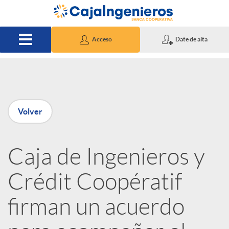
Saltar al contenido principal
Acceso
Date de alta
P
Volver
u
Caja de Ingenieros y
b
Crédit Coopératif
l
firman un acuerdo
i