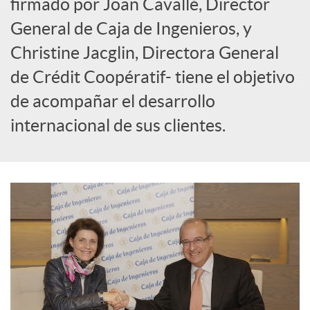
firmado por Joan Cavallé, Director
General de Caja de Ingenieros, y
c
Christine Jacglin, Directora General
o
de Crédit Coopératif- tiene el objetivo
de acompañar el desarrollo
n
internacional de sus clientes.
t
e
n
i