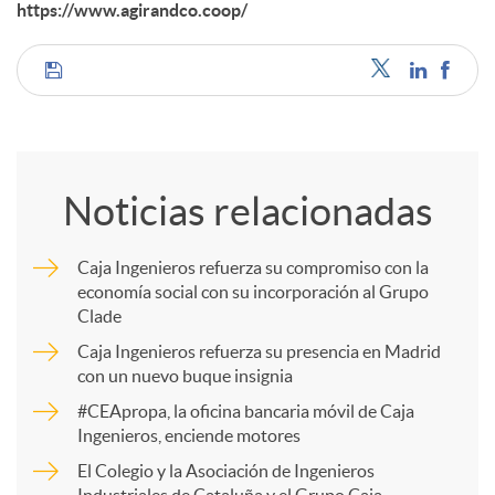
https://www.agirandco.coop/
C
o
Noticias relacionadas
m
Caja Ingenieros refuerza su compromiso con la
economía social con su incorporación al Grupo
p
Clade
Caja Ingenieros refuerza su presencia en Madrid
a
con un nuevo buque insignia
#CEApropa, la oficina bancaria móvil de Caja
Ingenieros, enciende motores
r
El Colegio y la Asociación de Ingenieros
Industriales de Cataluña y el Grupo Caja