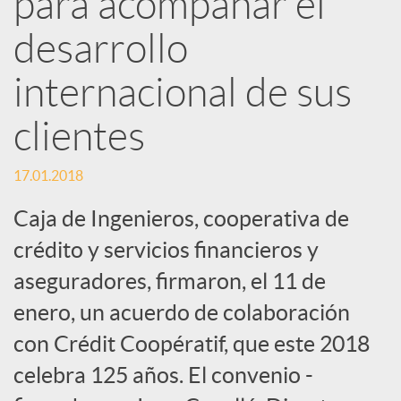
para acompañar el
desarrollo
c
internacional de sus
a
clientes
d
17.01.2018
o
Caja de Ingenieros, cooperativa de
crédito y servicios financieros y
r
aseguradores, firmaron, el 11 de
enero, un acuerdo de colaboración
d
con Crédit Coopératif, que este 2018
celebra 125 años. El convenio -
e