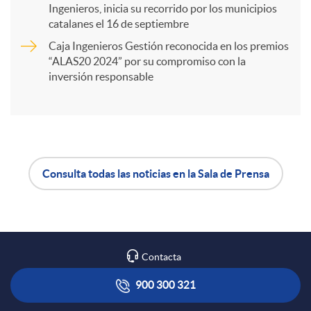
Ingenieros, inicia su recorrido por los municipios
catalanes el 16 de septiembre
t
Caja Ingenieros Gestión reconocida en los premios
“ALAS20 2024” por su compromiso con la
i
inversión responsable
r
e
Consulta todas las noticias en la Sala de Prensa
A
B
n
p
o
R
Contacta
l
t
900 300 321
e