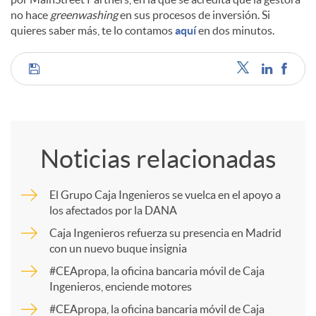
no hace
greenwashing
en sus procesos de inversión. Si
d
quieres saber más, te lo contamos
aquí
en dos minutos.
o
C
s
o
Noticias relacionadas
m
El Grupo Caja Ingenieros se vuelca en el apoyo a
los afectados por la DANA
p
Caja Ingenieros refuerza su presencia en Madrid
con un nuevo buque insignia
a
#CEApropa, la oficina bancaria móvil de Caja
Ingenieros, enciende motores
r
#CEApropa, la oficina bancaria móvil de Caja