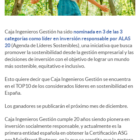
c
Caja Ingenieros Gestión ha sido
nominada en 3 de las 3
o
categorías como líder en inversión responsable por ALAS
20
(Agenda de Líderes Sostenibles), una iniciativa que busca
promover la sostenibilidad desde la gestión empresarial y las
n
decisiones de inversión con el objetivo de lograr un mundo
más sostenible, equitativo e inclusivo.
t
Esto quiere decir que Caja Ingenieros Gestión se encuentra
en el TOP10 de los considerados líderes en sostenibilidad en
España.
e
Los ganadores se publicarán el próximo mes de diciembre.
n
Caja Ingenieros Gestión cumple 20 años siendo pionera en
inversión socialmente responsable, y actualmente es la
primera entidad española en obtener la Certificación ASG
i
por MainStreet Partners, en la que se acredita que la gestora