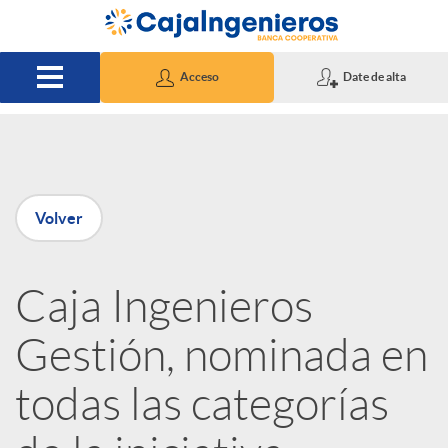
Saltar al contenido principal
Acceso
Date de alta
P
Volver
u
Caja Ingenieros
b
Gestión, nominada en
l
todas las categorías
i