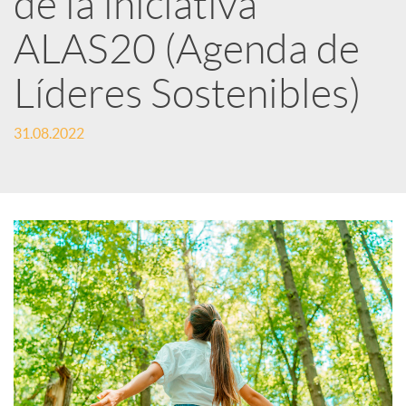
de la iniciativa
ALAS20 (Agenda de
c
Líderes Sostenibles)
a
31.08.2022
d
o
r
d
e