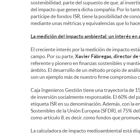
sostenibilidad, parte del supuesto de que, al invert
del impacto que genera dicha compañía. Por lo tanto
n
partícipe de fondos ISR, tiene la posibilidad de cono
mediante unas métricas y equivalencias que lo hacen
i
La medición del impacto ambiental: un interés en
El creciente interés por la medición de impacto es
d
campo. Por su parte,
Xavier Fàbregas, director de
referente y pionero en finanzas sostenibles y manti
ámbito. El desarrollo de un método propio de anális
o
son un ejemplo más de nuestro firme compromiso co
Caja Ingenieros Gestión tiene una trayectoria de 
s
de inversión socialmente responsable. El 60% del p
etiqueta ISR en su denominación. Además, con la e
Sostenibles de la Unión Europea (SFDR), el 75% de
como artículo 8, es decir, como fondos que promueve
La calculadora de impacto medioambiental está disp