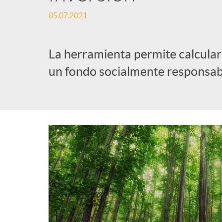
05.07.2021
l
i
La herramienta permite calcular 
un fondo socialmente responsab
c
a
d
o
r