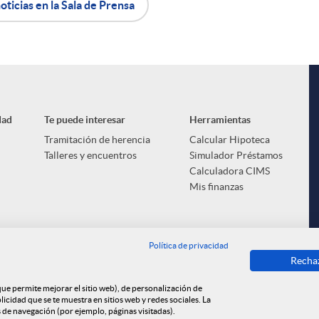
oticias en la Sala de Prensa
dad
Te puede interesar
Herramientas
Tramitación de herencia
Calcular Hipoteca
Talleres y encuentros
Simulador Préstamos
Calculadora CIMS
Mis finanzas
Política de privacidad
Recha
 que permite mejorar el sitio web), de personalización de
cidad que se te muestra en sitios web y redes sociales. La
s de navegación (por ejemplo, páginas visitadas).