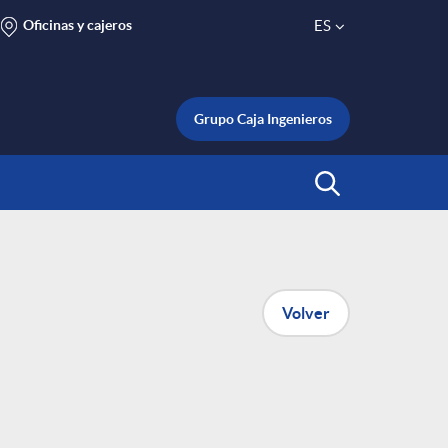
Oficinas y cajeros
ES
S
e
Grupo Caja Ingenieros
l
Abrir Buscar
e
c
Volver
t