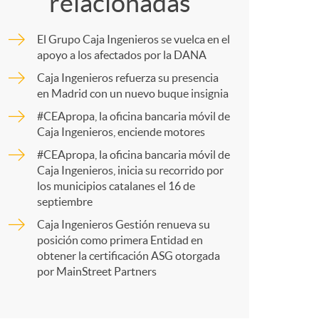
o
relacionadas
m
m
El Grupo Caja Ingenieros se vuelca en el
p
apoyo a los afectados por la DANA
Caja Ingenieros refuerza su presencia
a
en Madrid con un nuevo buque insignia
a
#CEApropa, la oficina bancaria móvil de
Caja Ingenieros, enciende motores
r
#CEApropa, la oficina bancaria móvil de
Caja Ingenieros, inicia su recorrido por
los municipios catalanes el 16 de
t
septiembre
Caja Ingenieros Gestión renueva su
posición como primera Entidad en
obtener la certificación ASG otorgada
por MainStreet Partners
r