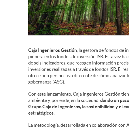
d
e
c
Caja Ingenieros Gestión
, la gestora de fondos de i
pionera en los fondos de inversión ISR. Esta vez ha
de seis indicadores, que recogen información precis
o
inversiones realizadas a través de fondos ISR. El res
ofrece una perspectiva diferente de cómo analizar lo
gobernanza (ASG).
n
Con este lanzamiento, Caja Ingenieros Gestión tie
ambiente y, por ende, en la sociedad,
dando un paso 
t
Grupo Caja de Ingenieros, la sostenibilidad y el c
estratégicos.
e
La metodología, desarrollada en colaboración con A