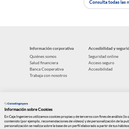
Consulta todas las n
A
B
p
o
Información corporativa
Accesibilidad y seguri
l
t
Quiénes somos
Seguridad online
Salud financiera
Acceso seguro
Banca Cooperativa
Accesibilidad
i
ó
Trabaja con nosotros
c
n
a
s
Información sobre Cookies
En Caja Ingenieros utilizamos cookies propias y de terceros con fines de análisis (lo
contenido (por ejemplo, recomendaciones de vídeos) y de personalización de la publi
personalización se realiza sobre la base de un perfil elaborado a partir de tus hábito