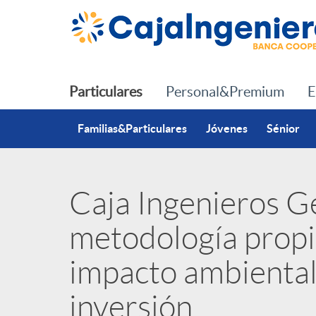
Saltar al contenido principal
Particulares
Personal&Premium
E
Familias&Particulares
Jóvenes
Sénior
Caja Ingenieros G
P
metodología propi
u
impacto ambiental
b
inversión