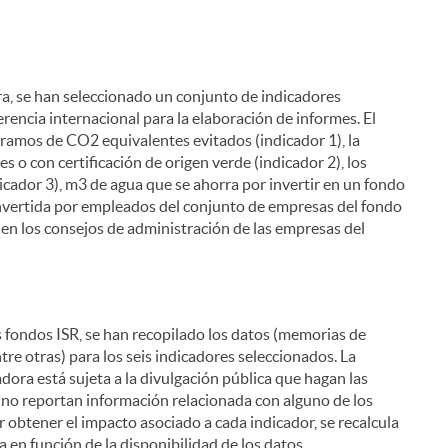
ora, se han seleccionado un conjunto de indicadores
erencia internacional para la elaboración de informes. El
gramos de CO2 equivalentes evitados (indicador 1), la
o con certificación de origen verde (indicador 2), los
dicador 3), m3 de agua que se ahorra por invertir en un fondo
i
invertida por empleados del conjunto de empresas del fondo
s en los consejos de administración de las empresas del
l
s fondos ISR, se han recopilado los datos (memorias de
re otras) para los seis indicadores seleccionados. La
adora está sujeta a la divulgación pública que hagan las
 no reportan información relacionada con alguno de los
er obtener el impacto asociado a cada indicador, se recalcula
 en función de la disponibilidad de los datos.