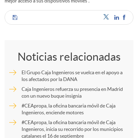
mejor acceso a sus dispositivos móviles”.
C
o
Noticias relacionadas
m
El Grupo Caja Ingenieros se vuelca en el apoyo a
los afectados por la DANA
p
Caja Ingenieros refuerza su presencia en Madrid
con un nuevo buque insignia
a
#CEApropa, la oficina bancaria móvil de Caja
Ingenieros, enciende motores
r
#CEApropa, la oficina bancaria móvil de Caja
Ingenieros, inicia su recorrido por los municipios
catalanes el 16 de septiembre