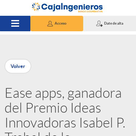
Saltar al contenido principal
Acceso
Date de alta
P
Volver
u
Ease apps, ganadora
b
del Premio Ideas
l
Innovadoras Isabel P.
i