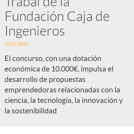
Trabal de la
Fundación Caja de
c
Ingenieros
a
18.06.2020
d
El concurso, con una dotación
económica de 10.000€, impulsa el
o
desarrollo de propuestas
emprendedoras relacionadas con la
r
ciencia, la tecnología, la innovación y
d
la sostenibilidad
e