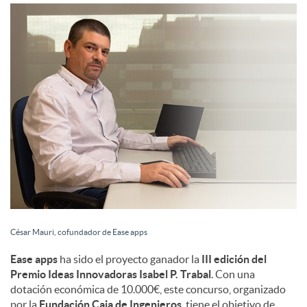
c
o
n
t
e
César Mauri, cofundador de Ease apps
n
Ease apps
ha sido el proyecto ganador la
III edición del
Premio Ideas Innovadoras Isabel P. Trabal
. Con una
dotación económica de 10.000€, este concurso, organizado
i
por la
Fundación Caja de Ingenieros
, tiene el objetivo de