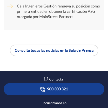
t
Caja Ingenieros Gestión renueva su posición como
primera Entidad en obtener la certificación ASG
i
otorgada por MainStreet Partners
r
e
Consulta todas las noticias en la Sala de Prensa
A
B
n
p
o
R
Contacta
l
t
900 300 321
e
i
ó
Encuéntranos en