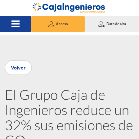
Saltar al contenido principal
Acceso
Date de alta
P
Volver
u
El Grupo Caja de
b
Ingenieros reduce un
l
32% sus emisiones de
i