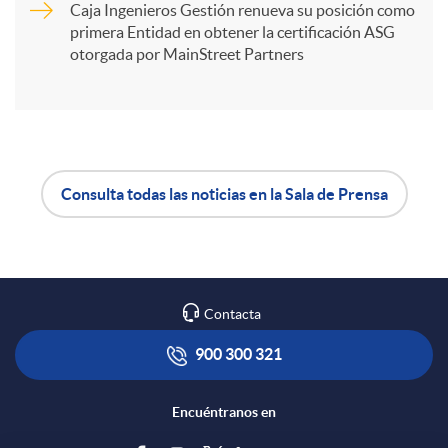
t
Caja Ingenieros Gestión renueva su posición como
primera Entidad en obtener la certificación ASG
i
otorgada por MainStreet Partners
r
e
Consulta todas las noticias en la Sala de Prensa
A
B
n
p
o
R
Contacta
l
t
900 300 321
e
i
ó
Encuéntranos en