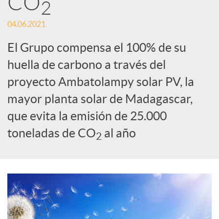
CO
2
c
04.06.2021
El Grupo compensa el 100% de su
a
huella de carbono a través del
proyecto Ambatolampy solar PV, la
d
mayor planta solar de Madagascar,
que evita la emisión de 25.000
o
toneladas de CO
al año
2
r
d
e