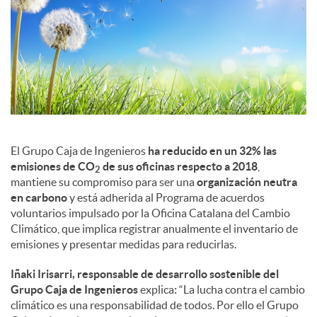
c
o
n
El Grupo Caja de Ingenieros
ha reducido en un 32% las
t
emisiones de CO
de sus oficinas respecto a 2018
,
2
mantiene su compromiso para ser una
organización neutra
en carbono
y está adherida al Programa de acuerdos
e
voluntarios impulsado por la Oficina Catalana del Cambio
Climático, que implica registrar anualmente el inventario de
emisiones y presentar medidas para reducirlas.
n
Iñaki Irisarri, responsable de desarrollo sostenible del
Grupo Caja de Ingenieros
explica
:
“La lucha contra el cambio
i
climático es una responsabilidad de todos. Por ello el Grupo