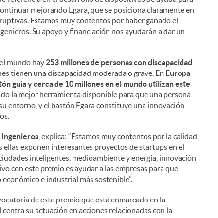
continuar mejorando Egara, que se posiciona claramente en
isruptivas. Estamos muy contentos por haber ganado el
enieros. Su apoyo y financiación nos ayudarán a dar un
n el mundo hay
253 millones de personas con discapacidad
ones tienen una discapacidad moderada o grave.
En Europa
ón guía y cerca de 10 millones en el mundo utilizan este
do la mejor herramienta disponible para que una persona
su entorno, y el bastón Egara constituye una innovación
i
os.
e Ingenieros
, explica: “Estamos muy contentos por la calidad
 ellas exponen interesantes proyectos de startups en el
y ciudades inteligentes, medioambiente y energía, innovación
tivo con este premio es ayudar a las empresas para que
l
 económico e industrial más sostenible”.
vocatoria de este premio que está enmarcado en la
l centra su actuación en acciones relacionadas con la