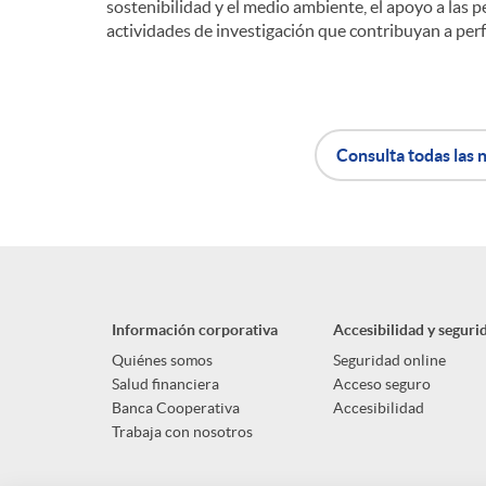
sostenibilidad y el medio ambiente, el apoyo a las p
actividades de investigación que contribuyan a perf
Consulta todas las n
A
B
p
o
Información corporativa
Accesibilidad y seguri
l
t
Quiénes somos
Seguridad online
Salud financiera
Acceso seguro
Banca Cooperativa
Accesibilidad
i
ó
Trabaja con nosotros