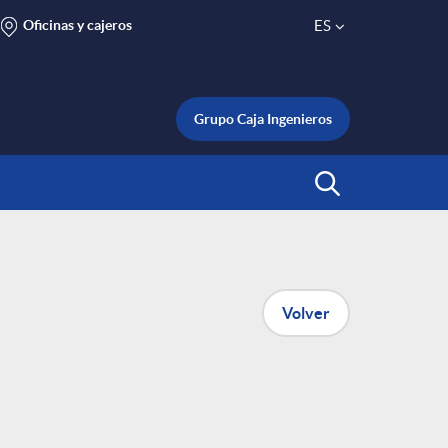
Oficinas y cajeros
ES
S
e
Grupo Caja Ingenieros
l
Abrir Buscar
e
c
Volver
t