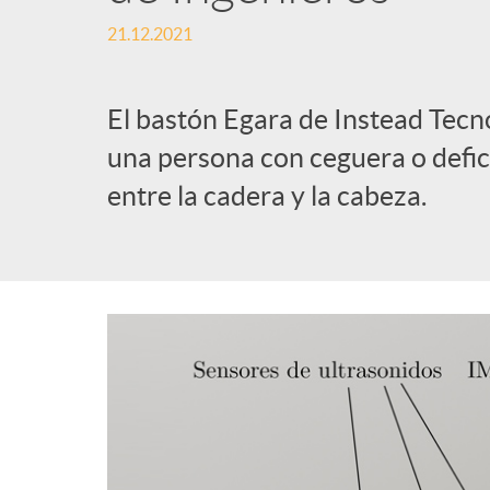
21.12.2021
l
i
El bastón Egara de Instead Tecn
una persona con ceguera o defic
c
entre la cadera y la cabeza.
a
d
o
r