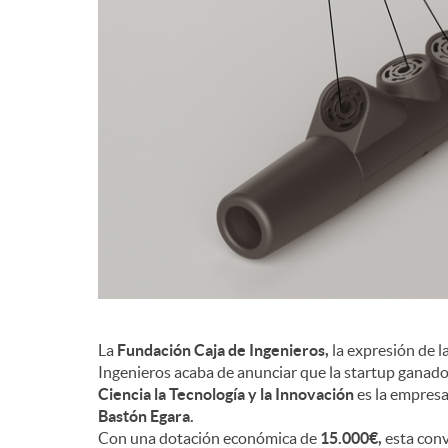
d
e
c
o
n
La
Fundación Caja de Ingenieros,
la expresión de l
t
Ingenieros acaba de anunciar que la startup ganador
Ciencia la Tecnología y la Innovación
es la empres
Bastón Egara.
e
Con una dotación económica de
15.000€,
esta conv