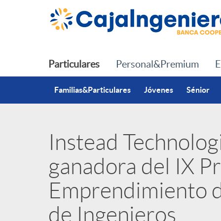
Saltar al contenido principal
Particulares
Personal&Premium
E
Familias&Particulares
Jóvenes
Sénior
Instead Technologi
P
ganadora del IX P
u
Emprendimiento d
b
de Ingenieros