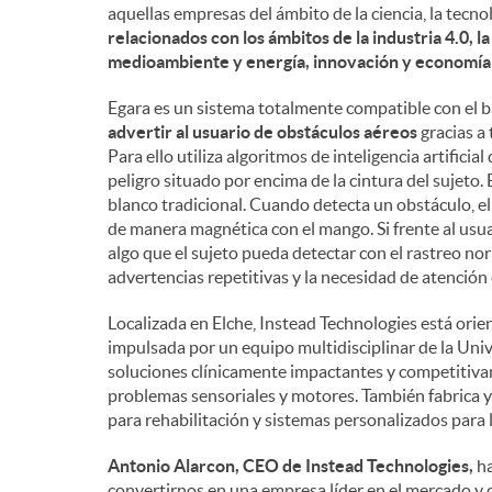
aquellas empresas del ámbito de la ciencia, la tecno
n
relacionados con los ámbitos de la industria 4.0, l
medioambiente y energía, innovación y economía c
i
Egara es un sistema totalmente compatible con el 
advertir al usuario de obstáculos aéreos
gracias a 
Para ello utiliza algoritmos de inteligencia artifici
d
peligro situado por encima de la cintura del sujeto.
blanco tradicional. Cuando detecta un obstáculo, el
de manera magnética con el mango. Si frente al usua
o
algo que el sujeto pueda detectar con el rastreo nor
advertencias repetitivas y la necesidad de atención
s
Localizada en Elche, Instead Technologies está orie
impulsada por un equipo multidisciplinar de la Un
soluciones clínicamente impactantes y competitiva
problemas sensoriales y motores. También fabrica y 
para rehabilitación y sistemas personalizados para 
Antonio Alarcon, CEO de Instead Technologies,
ha
convertirnos en una empresa líder en el mercado y d