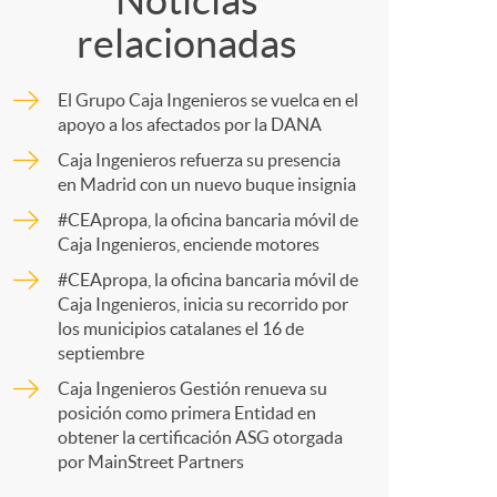
o
Noticias
relacionadas
m
m
El Grupo Caja Ingenieros se vuelca en el
p
apoyo a los afectados por la DANA
a
Caja Ingenieros refuerza su presencia
en Madrid con un nuevo buque insignia
a
#CEApropa, la oficina bancaria móvil de
Caja Ingenieros, enciende motores
r
#CEApropa, la oficina bancaria móvil de
Caja Ingenieros, inicia su recorrido por
los municipios catalanes el 16 de
t
septiembre
Caja Ingenieros Gestión renueva su
posición como primera Entidad en
obtener la certificación ASG otorgada
por MainStreet Partners
r