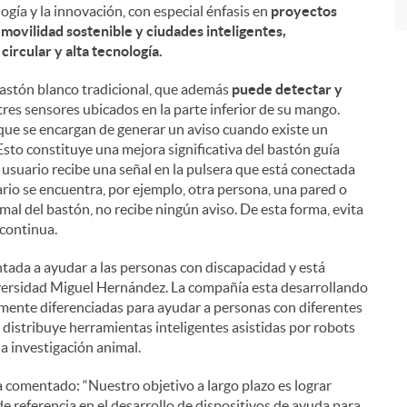
logía y la innovación, con especial énfasis en
proyectos
a movilidad sostenible y ciudades inteligentes,
ircular y alta tecnología.
bastón blanco tradicional, que además
puede detectar y
tres sensores ubicados en la parte inferior de su mango.
al que se encargan de generar un aviso cuando existe un
 Esto constituye una mejora significativa del bastón guía
 usuario recibe una señal en la pulsera que está conectada
rio se encuentra, por ejemplo, otra persona, una pared o
mal del bastón, no recibe ningún aviso. De esta forma, evita
 continua.
ntada a ayudar a las personas con discapacidad y está
iversidad Miguel Hernández. La compañía esta desarrollando
mente diferenciadas para ayudar a personas con diferentes
distribuye herramientas inteligentes asistidas por robots
la investigación animal.
 comentado: “Nuestro objetivo a largo plazo es lograr
e referencia en el desarrollo de dispositivos de ayuda para