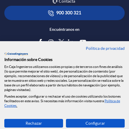
R
Contacta
l
t
900 300 321
e
i
ó
Encuéntranos en
d
c
n
Política de privacidad
Blog
e
Información sobre Cookies
a
s
Tablón de anuncios
En Caja Ingenieros utilizamos cookies propias y de terceros con fines de análisis
(lo que permite mejorar el sitio web), de personalización de contenido (por
s
Política de cookies
ejemplo, recomendaciones de vídeos) y de personalización de la publicidad que
c
a
Aviso legal
se te muestra en sitios web y redes sociales. La personalización se realiza sobre la
base de un perfil elaborado a partir de tus hábitos de navegación (por ejemplo,
Seguridad Online
páginas visitadas).
S
Privacidad
Puedes aceptar, configurar o rechazar el uso de cookies utilizando los botones
i
l
Canal denuncias
facilitados en este aviso. Si necesitas más información visita nuestra
Política de
Cookies
.
o
o
a
Descarga ahora
Rechazar
Configurar
Banca MOBILE