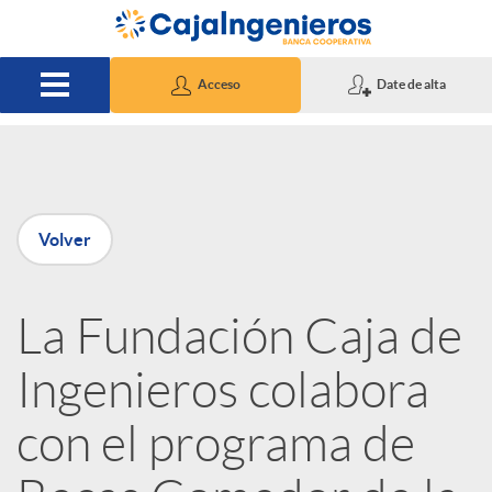
Saltar al contenido principal
Acceso
Date de alta
P
Volver
u
La Fundación Caja de
b
Ingenieros colabora
l
con el programa de
i