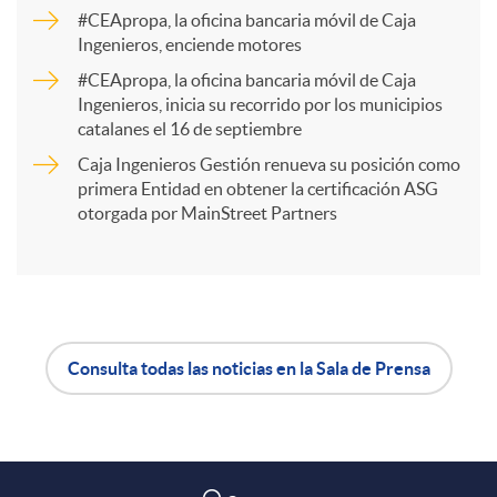
a
#CEApropa, la oficina bancaria móvil de Caja
Ingenieros, enciende motores
r
#CEApropa, la oficina bancaria móvil de Caja
Ingenieros, inicia su recorrido por los municipios
catalanes el 16 de septiembre
t
Caja Ingenieros Gestión renueva su posición como
primera Entidad en obtener la certificación ASG
i
otorgada por MainStreet Partners
r
e
Consulta todas las noticias en la Sala de Prensa
A
B
n
p
o