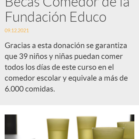
Becas Comedor de la
Fundación Educo
c
09.12.2021
a
Gracias a esta donación se garantiza
d
que 39 niños y niñas puedan comer
todos los días de este curso en el
o
comedor escolar y equivale a más de
6.000 comidas.
r
d
e