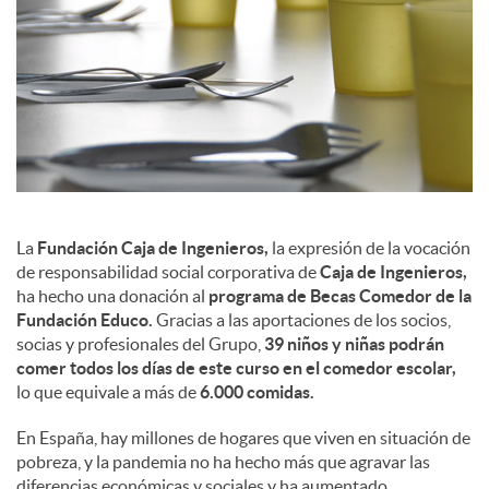
c
o
n
La
Fundación Caja de Ingenieros,
la expresión de la vocación
t
de responsabilidad social corporativa de
Caja de Ingenieros,
ha hecho una donación al
programa de Becas Comedor de la
Fundación Educo.
Gracias a las aportaciones de los socios,
e
socias y profesionales del Grupo,
39 niños y niñas podrán
comer todos los días de este curso en el comedor escolar,
lo que equivale a más de
6.000 comidas.
n
En España, hay millones de hogares que viven en situación de
pobreza, y la pandemia no ha hecho más que agravar las
i
diferencias económicas y sociales y ha aumentado