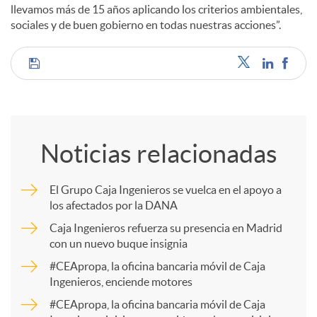
llevamos más de 15 años aplicando los criterios ambientales,
sociales y de buen gobierno en todas nuestras acciones”.
d
C
o
o
s
Noticias relacionadas
m
El Grupo Caja Ingenieros se vuelca en el apoyo a
los afectados por la DANA
p
Caja Ingenieros refuerza su presencia en Madrid
con un nuevo buque insignia
a
#CEApropa, la oficina bancaria móvil de Caja
Ingenieros, enciende motores
r
#CEApropa, la oficina bancaria móvil de Caja