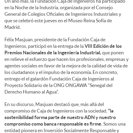
Un año más, la Fundación Caja de Ingenieros ha participado
en la Noche de la Industria, organizada por el Consejo
c
General de Colegios Oficiales de Ingenieros Industriales y
que se celebró este jueves en el Museo Reina Sofía de
Madrid.
o
Félix Masjuan, presidente de la Fundación Caja de
Ingenieros, participó en la entrega de la
VIII Edición de los
n
Premios Nacionales de la Ingeniería Industrial,
que ponen
en relieve el esfuerzo que hacen los profesionales, empresas y
agentes sociales en favor de la mejora de la calidad de vida de
t
los ciudadanos y el impulso de la economía. En concreto,
entrego el el galardón Fundación Caja de Ingenieros al
Proyecto Solidario de la ONG ONGAWA “Senegal del
e
Derecho Humano al Agua”.
En su discurso, Masjuan destacó que, más allá del
n
compromiso de Caja de Ingenieros con la sociedad,
“la
sostenibilidad forma parte de nuestro ADN y nuestro
compromiso como banca responsable es firme.
Somos una
i
entidad pionera en Inversión Socialmente Responsable y