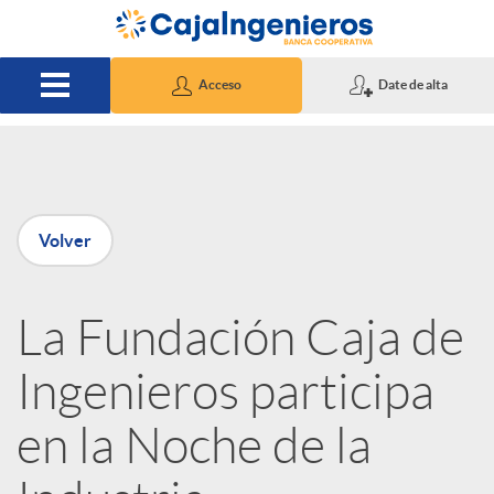
Saltar al contenido principal
Acceso
Date de alta
P
Volver
u
La Fundación Caja de
b
Ingenieros participa
l
en la Noche de la
i