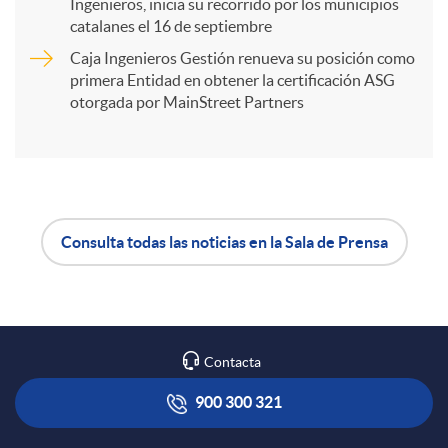
Ingenieros, inicia su recorrido por los municipios
catalanes el 16 de septiembre
t
Caja Ingenieros Gestión renueva su posición como
primera Entidad en obtener la certificación ASG
i
otorgada por MainStreet Partners
r
e
Consulta todas las noticias en la Sala de Prensa
A
B
n
p
o
R
Contacta
l
t
900 300 321
e