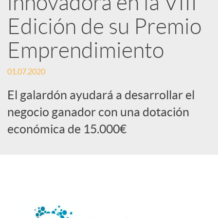
innovadora en la VIII
Edición de su Premio
c
Emprendimiento
a
01.07.2020
d
El galardón ayudará a desarrollar el
negocio ganador con una dotación
o
económica de 15.000€
r
d
e