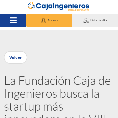
Saltar al contenido principal
Acceso
Date de alta
P
Volver
u
La Fundación Caja de
b
Ingenieros busca la
l
startup más
i