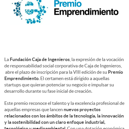
c
o
n
La
Fundación Caja de Ingenieros
, la expresión de la vocación
de responsabilidad social corporativa de Caja de Ingenieros,
t
abre el plazo de inscripción para la VIII edición de su
Premio
Emprendimiento
. El certamen está dirigido a aquellas
startups que quieran potenciar su negocio e impulsar su
e
desarrollo durante su fase inicial de creación.
Este premio reconoce el talento y la excelencia profesional de
n
aquellas empresas que lancen
nuevos proyectos
relacionados con los ámbitos de la tecnología, la innovación
y la sostenibilidad con un claro enfoque industrial,
i
tecnológico y medioambiental
. Con una dotación económica