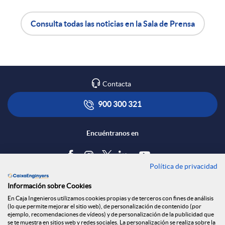
e
Consulta todas las noticias en la Sala de Prensa
A
B
n
p
o
R
Contacta
l
t
900 300 321
e
i
ó
Encuéntranos en
d
c
n
Política de privacidad
Blog
e
Información sobre Cookies
a
s
Tablón de anuncios
En Caja Ingenieros utilizamos cookies propias y de terceros con fines de análisis
(lo que permite mejorar el sitio web), de personalización de contenido (por
s
Política de cookies
ejemplo, recomendaciones de vídeos) y de personalización de la publicidad que
Aviso legal
se te muestra en sitios web y redes sociales. La personalización se realiza sobre la