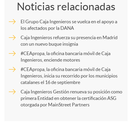
Noticias relacionadas
m
El Grupo Caja Ingenieros se vuelca en el apoyo a
los afectados por la DANA
p
Caja Ingenieros refuerza su presencia en Madrid
con un nuevo buque insignia
a
#CEApropa, la oficina bancaria móvil de Caja
Ingenieros, enciende motores
r
#CEApropa, la oficina bancaria móvil de Caja
Ingenieros, inicia su recorrido por los municipios
catalanes el 16 de septiembre
t
Caja Ingenieros Gestión renueva su posición como
primera Entidad en obtener la certificación ASG
i
otorgada por MainStreet Partners
r