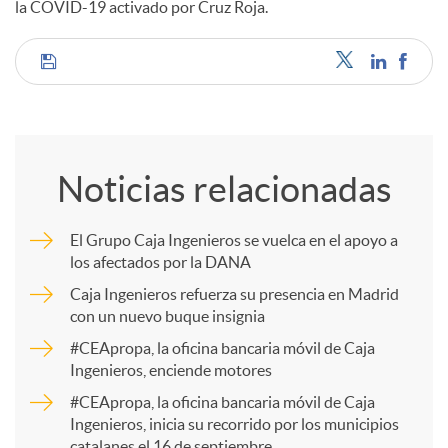
la COVID-19 activado por Cruz Roja.
C
o
Noticias relacionadas
m
El Grupo Caja Ingenieros se vuelca en el apoyo a
los afectados por la DANA
p
Caja Ingenieros refuerza su presencia en Madrid
con un nuevo buque insignia
a
#CEApropa, la oficina bancaria móvil de Caja
Ingenieros, enciende motores
r
#CEApropa, la oficina bancaria móvil de Caja
Ingenieros, inicia su recorrido por los municipios
catalanes el 16 de septiembre