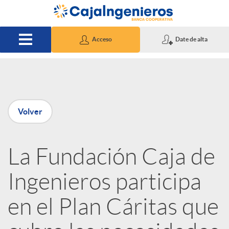
Saltar al contenido principal
Acceso
Date de alta
P
Volver
u
La Fundación Caja de
b
Ingenieros participa
l
en el Plan Cáritas que
i