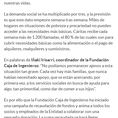
nuestras vidas.
d
La demanda social se ha multiplicado por tres, y la previsión
es que este dato empeore semana tras semana. Miles de
hogares en situaciones de pobreza y precariedad no pueden
o
acceder a las necesidades más básicas. Cáritas recibe cada
semana más de 1.200 llamadas, el 80 % de las cuales son para
cubrir necesidades básicas como la alimentación o el pago de
s
alquileres, realquileres y suministros.
En palabras de
Iñaki Irisarri, coordinador de la Fundación
Caja de Ingenieros
: “No podíamos permanecer ajenos a esta
situación tan grave. Cada vez hay más familias, que nunca
habían necesitado apoyo, que se están acercando, por
primera vez, a los servicios sociales en busca de ayuda para
algo, tan primordial, como dar de comer a sus hijos”.
Es por ello que la Fundación Caja de Ingenieros ha iniciado
una campaña de recaudación de fondos y anima a todos los
socios y empleados de la Entidad a colaborar con una
pequeña donación. La suma recaudada se hará llegar