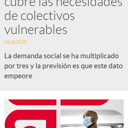
cubre las necesidades
de colectivos
c
vulnerables
a
16.06.2020
d
La demanda social se ha multiplicado
por tres y la previsión es que este dato
o
empeore
r
d
e