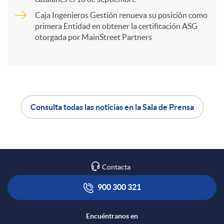
t
Caja Ingenieros Gestión renueva su posición como
primera Entidad en obtener la certificación ASG
i
otorgada por MainStreet Partners
r
e
Consulta todas las noticias en la Sala de Prensa
A
B
n
p
o
R
Contacta
l
t
900 300 321
e
i
ó
Encuéntranos en