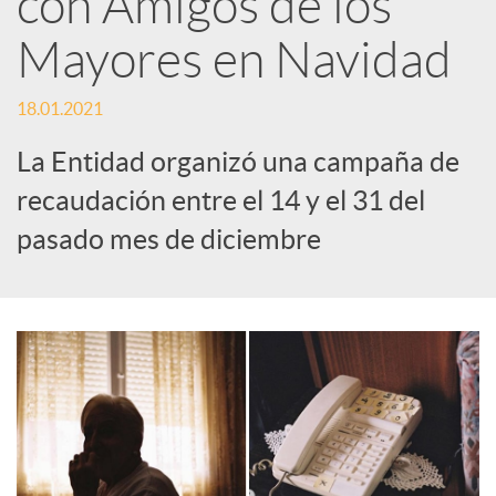
con Amigos de los
Mayores en Navidad
c
18.01.2021
a
La Entidad organizó una campaña de
d
recaudación entre el 14 y el 31 del
pasado mes de diciembre
o
r
d
e