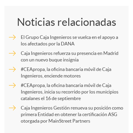
o
Noticias relacionadas
m
El Grupo Caja Ingenieros se vuelca en el apoyo a
los afectados por la DANA
p
Caja Ingenieros refuerza su presencia en Madrid
con un nuevo buque insignia
a
#CEApropa, la oficina bancaria móvil de Caja
Ingenieros, enciende motores
r
#CEApropa, la oficina bancaria móvil de Caja
Ingenieros, inicia su recorrido por los municipios
catalanes el 16 de septiembre
t
Caja Ingenieros Gestión renueva su posición como
primera Entidad en obtener la certificación ASG
i
otorgada por MainStreet Partners