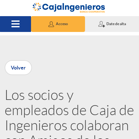
Saltar al contenido principal
Acceso
Date de alta
P
Volver
u
Los socios y
b
empleados de Caja de
l
Ingenieros colaboran
i