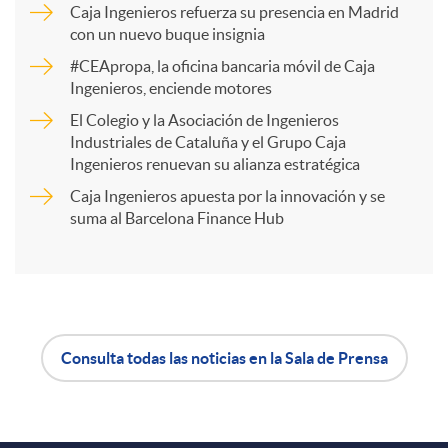
Caja Ingenieros refuerza su presencia en Madrid
a
con un nuevo buque insignia
#CEApropa, la oficina bancaria móvil de Caja
Ingenieros, enciende motores
r
El Colegio y la Asociación de Ingenieros
Industriales de Cataluña y el Grupo Caja
t
Ingenieros renuevan su alianza estratégica
Caja Ingenieros apuesta por la innovación y se
i
suma al Barcelona Finance Hub
r
e
Consulta todas las noticias en la Sala de Prensa
A
B
n