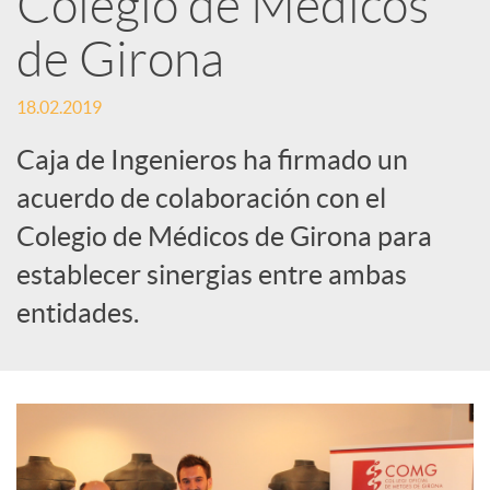
Colegio de Médicos
de Girona
c
18.02.2019
a
Caja de Ingenieros ha firmado un
d
acuerdo de colaboración con el
Colegio de Médicos de Girona para
o
establecer sinergias entre ambas
entidades.
r
d
e