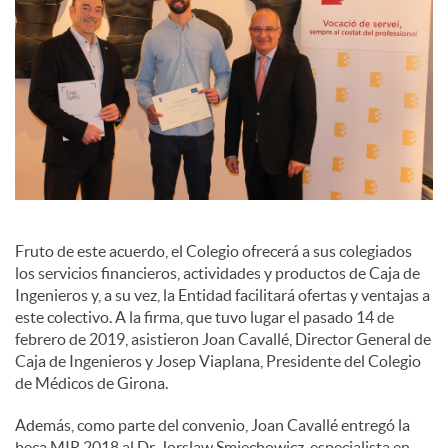
c
o
n
t
Fruto de este acuerdo, el Colegio ofrecerá a sus colegiados
los servicios financieros, actividades y productos de Caja de
Ingenieros y, a su vez, la Entidad facilitará ofertas y ventajas a
e
este colectivo. A la firma, que tuvo lugar el pasado 14 de
febrero de 2019, asistieron Joan Cavallé, Director General de
Caja de Ingenieros y Josep Viaplana, Presidente del Colegio
n
de Médicos de Girona.
Además, como parte del convenio, Joan Cavallé entregó la
i
beca MIR 2018 al Dr. Jorslaw Smiechowicz, especialista en