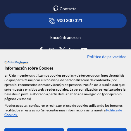
p
o
R
Contacta
l
t
900 300 321
e
i
ó
Encuéntranos en
d
c
n
Política de privacidad
Blog
e
Información sobre Cookies
a
s
Tablón de anuncios
En Caja Ingenieros utilizamos cookies propias y de terceros con fines de análisis
(lo que permite mejorar el sitio web), de personalización de contenido (por
s
Política de cookies
ejemplo, recomendaciones de vídeos) y de personalización de la publicidad que
c
a
Aviso legal
se te muestra en sitios web y redes sociales. La personalización se realiza sobre la
base de un perfil elaborado a partir de tus hábitos de navegación (por ejemplo,
Seguridad Online
páginas visitadas).
S
Privacidad
Puedes aceptar, configurar o rechazar el uso de cookies utilizando los botones
i
l
Canal denuncias
facilitados en este aviso. Si necesitas más información visita nuestra
Política de
Cookies
.
o
Descarga ahora