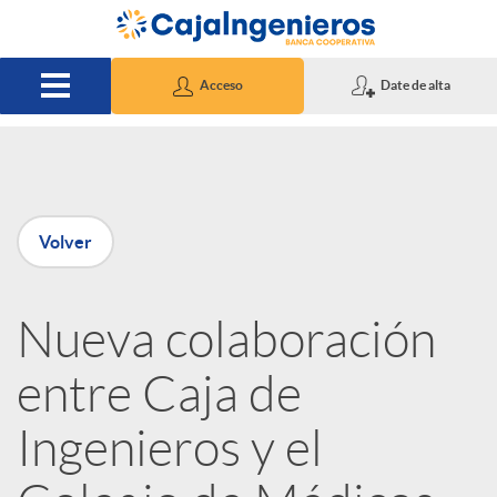
Saltar al contenido principal
Acceso
Date de alta
P
Volver
u
Nueva colaboración
b
entre Caja de
l
Ingenieros y el
i