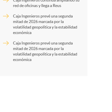
a
Caja Ingenieros continúa ampliando su
red de oficinas y llega a Reus
r
Caja Ingenieros prevé una segunda
mitad de 2026 marcada por la
volatilidad geopolítica y la estabilidad
t
económica
Caja Ingenieros prevé una segunda
mitad de 2026 marcada por la
volatilidad geopolítica y la estabilidad
económica
r
e
n