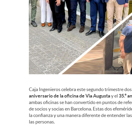
d
e
c
o
n
Caja Ingenieros celebra este segundo trimestre dos 
aniversario de la oficina de Via Augusta
y el
35.º a
ambas oficinas se han convertido en puntos de ref
t
de socios y socias en Barcelona. Estas dos efemérid
la confianza y una manera diferente de entender la
las personas.
e