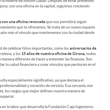
 de la muerte de Antoni Gaudí. Después de estar presentes
ona, con una oficina en la capital, seguimos creciendo
a con una oficina renovada
que nos permitirá seguir
soramiento que te ofrecemos. Se trata de un nuevo espacio
er aún más el vínculo que mantenemos con la ciudad desde
d de celebrar hitos importantes, como los
aniversarios de
rcelona, y los
15 años de nuestra oficina de Girona,
todos
na manera diferente de hacer y entender las finanzas. Son
r tu salud financiera y crear vínculos que perduran en el
ulta especialmente significativo, ya que destaca el
fesionalidad y vocación de servicio. Esa cercanía, ese
e, los rasgos que mejor definen nuestra manera de
cooperar
.
en la labor que desarrolla la Fundación Caja Ingenieros.