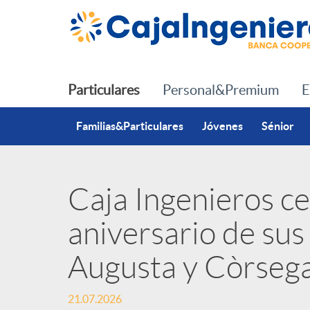
Saltar al contenido principal
Particulares
Personal&Premium
E
Familias&Particulares
Jóvenes
Sénior
Caja Ingenieros cel
P
aniversario de sus 
u
Augusta y Còrsega
b
21.07.2026