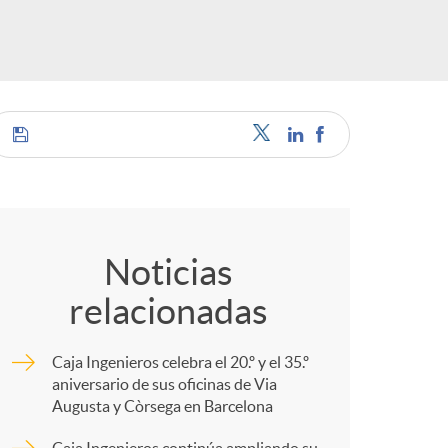
s
C
o
Noticias
relacionadas
m
Caja Ingenieros celebra el 20.º y el 35.º
p
aniversario de sus oficinas de Via
Augusta y Còrsega en Barcelona