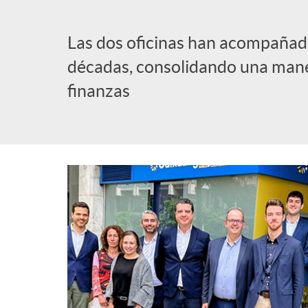
l
Las dos oficinas han acompañado
décadas, consolidando una mane
i
finanzas
c
a
d
o
r