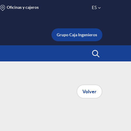
Oficinas y cajeros
ES
S
e
Grupo Caja Ingenieros
l
Abrir Buscar
e
c
Volver
t