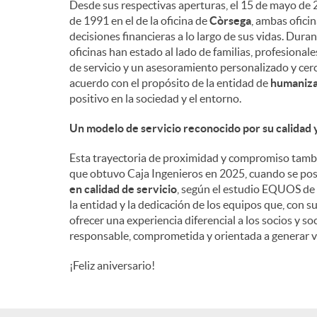
Desde sus respectivas aperturas, el 15 de mayo de 2
de 1991 en el de la oficina de
Còrsega
, ambas ofici
n
decisiones financieras a lo largo de sus vidas. Dura
oficinas han estado al lado de familias, profesiona
de servicio y un asesoramiento personalizado y cerc
i
acuerdo con el propósito de la entidad de
humanizar
positivo en la sociedad y el entorno.
d
Un modelo de servicio reconocido por su calidad
Esta trayectoria de proximidad y compromiso tambi
o
que obtuvo Caja Ingenieros en 2025, cuando se po
en calidad de servicio
, según el estudio EQUOS de 
la entidad y la dedicación de los equipos que, con s
s
ofrecer una experiencia diferencial a los socios y 
responsable, comprometida y orientada a generar v
¡Feliz aniversario!