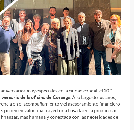
aniversarios muy especiales en la ciudad condal: el
20.º
i
niversario de la oficina de Còrsega
. A lo largo de los años,
erencia en el acompañamiento y el asesoramiento financiero
es ponen en valor una trayectoria basada en la proximidad,
s finanzas, más humana y conectada con las necesidades de