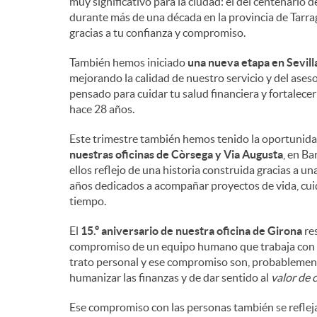
muy significativo para la ciudad: el del centenario
durante más de una década en la provincia de Tarrag
gracias a tu confianza y compromiso.
También hemos iniciado
una nueva etapa en Sevill
mejorando la calidad de nuestro servicio y del ase
pensado para cuidar tu salud financiera y fortalec
hace 28 años.
Este trimestre también hemos tenido la oportunida
nuestras oficinas de Còrsega y Via Augusta
, en Ba
ellos reflejo de una historia construida gracias a u
años dedicados a acompañar proyectos de vida, cuida
tiempo.
El
15.º aniversario de nuestra oficina de Girona
res
compromiso de un equipo humano que trabaja con pro
trato personal y ese compromiso son, probablement
humanizar las finanzas y de dar sentido al
valor de 
Ese compromiso con las personas también se refleja 