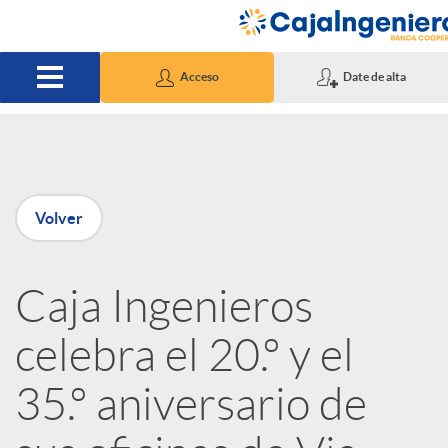
Saltar al contenido principal
Acceso
Date de alta
P
Volver
u
Caja Ingenieros
b
celebra el 20.º y el
l
35.º aniversario de
i