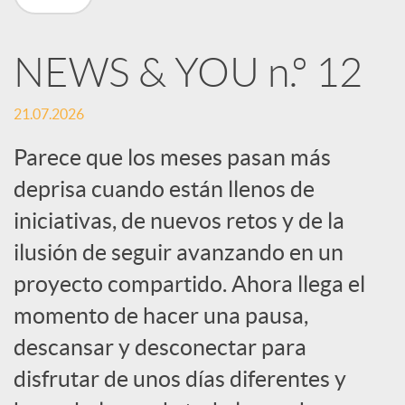
n
NEWS & YOU n.º 12
R
21.07.2026
e
Parece que los meses pasan más
deprisa cuando están llenos de
d
iniciativas, de nuevos retos y de la
e
ilusión de seguir avanzando en un
proyecto compartido. Ahora llega el
s
momento de hacer una pausa,
descansar y desconectar para
S
disfrutar de unos días diferentes y