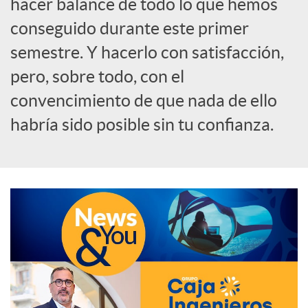
hacer balance de todo lo que hemos
o
conseguido durante este primer
semestre. Y hacerlo con satisfacción,
c
pero, sobre todo, con el
convencimiento de que nada de ello
i
habría sido posible sin tu confianza.
a
l
e
s