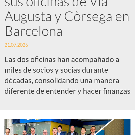
sus oficinas de Via
Augusta y Còrsega en
c
Barcelona
a
21.07.2026
d
Las dos oficinas han acompañado a
miles de socios y socias durante
o
décadas, consolidando una manera
diferente de entender y hacer finanzas
r
d
e