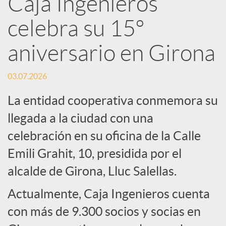
Caja Ingenieros
R
celebra su 15º
e
aniversario en Girona
d
03.07.2026
La entidad cooperativa conmemora su
e
llegada a la ciudad con una
celebración en su oficina de la Calle
s
Emili Grahit, 10, presidida por el
S
alcalde de Girona, Lluc Salellas.
Actualmente, Caja Ingenieros cuenta
o
con más de 9.300 socios y socias en