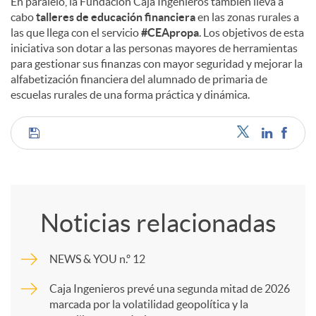
En paralelo, la Fundación Caja Ingenieros también lleva a
cabo
talleres de educación financiera
en las zonas rurales a
las que llega con el servicio
#CEApropa
. Los objetivos de esta
iniciativa son dotar a las personas mayores de herramientas
para gestionar sus finanzas con mayor seguridad y mejorar la
alfabetización financiera del alumnado de primaria de
escuelas rurales de una forma práctica y dinámica.
C
o
Noticias relacionadas
m
NEWS & YOU n.º 12
p
Caja Ingenieros prevé una segunda mitad de 2026
marcada por la volatilidad geopolítica y la