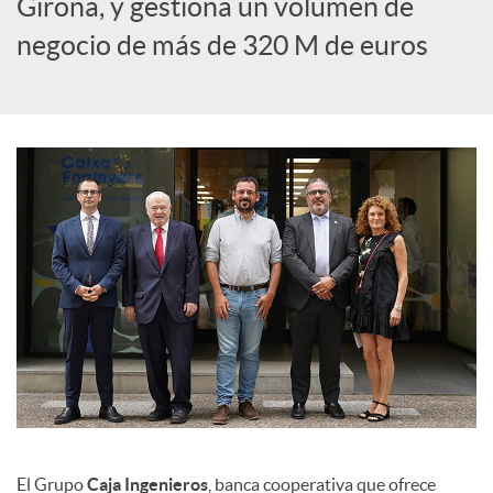
Girona, y gestiona un volumen de
c
negocio de más de 320 M de euros
i
a
l
e
s
El Grupo
Caja Ingenieros
, banca cooperativa que ofrece