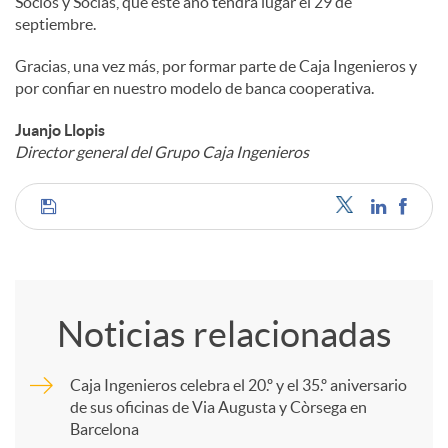
Socios y Socias, que este año tendrá lugar el 29 de
septiembre.
Gracias, una vez más, por formar parte de Caja Ingenieros y
por confiar en nuestro modelo de banca cooperativa.
Juanjo Llopis
Director general del Grupo Caja Ingenieros
C
o
Noticias relacionadas
m
Caja Ingenieros celebra el 20.º y el 35.º aniversario
de sus oficinas de Via Augusta y Còrsega en
p
Barcelona