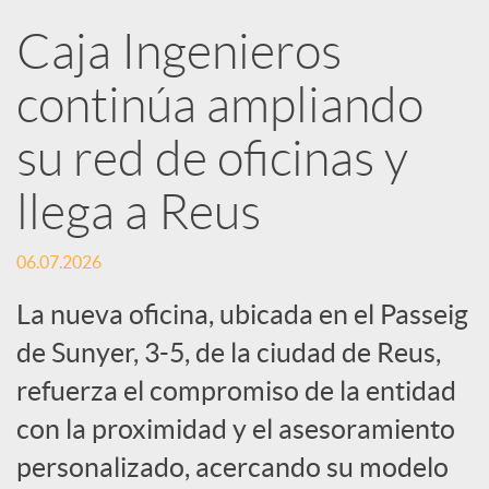
R
Caja Ingenieros
continúa ampliando
e
su red de oficinas y
d
llega a Reus
e
06.07.2026
s
La nueva oficina, ubicada en el Passeig
de Sunyer, 3-5, de la ciudad de Reus,
S
refuerza el compromiso de la entidad
con la proximidad y el asesoramiento
o
personalizado, acercando su modelo