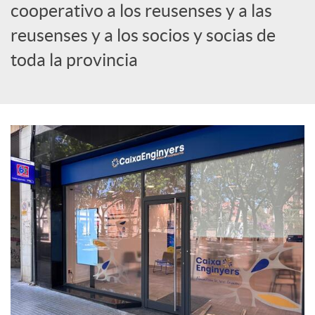
cooperativo a los reusenses y a las
c
reusenses y a los socios y socias de
toda la provincia
i
a
l
e
s