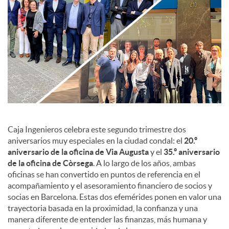
c
o
n
t
Caja Ingenieros celebra este segundo trimestre dos
aniversarios muy especiales en la ciudad condal: el
20.º
aniversario de la oficina de Via Augusta
y el
35.º aniversario
e
de la oficina de Còrsega
. A lo largo de los años, ambas
oficinas se han convertido en puntos de referencia en el
n
acompañamiento y el asesoramiento financiero de socios y
socias en Barcelona. Estas dos efemérides ponen en valor una
trayectoria basada en la proximidad, la confianza y una
i
manera diferente de entender las finanzas, más humana y