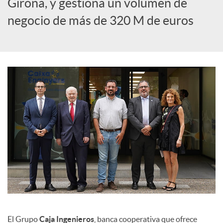
Girona, y gestiona un volumen de
c
negocio de más de 320 M de euros
i
a
l
e
s
El Grupo
Caja Ingenieros
, banca cooperativa que ofrece