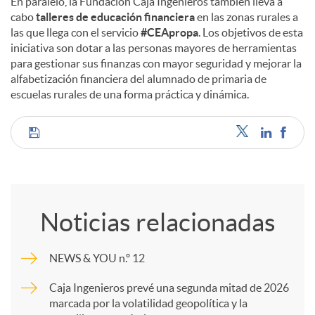
En paralelo, la Fundación Caja Ingenieros también lleva a
cabo
talleres de educación financiera
en las zonas rurales a
las que llega con el servicio
#CEApropa
. Los objetivos de esta
iniciativa son dotar a las personas mayores de herramientas
para gestionar sus finanzas con mayor seguridad y mejorar la
alfabetización financiera del alumnado de primaria de
escuelas rurales de una forma práctica y dinámica.
C
o
Noticias relacionadas
m
NEWS & YOU n.º 12
p
Caja Ingenieros prevé una segunda mitad de 2026
marcada por la volatilidad geopolítica y la