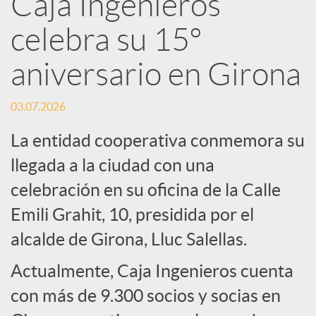
Caja Ingenieros
R
celebra su 15º
e
aniversario en Girona
d
03.07.2026
La entidad cooperativa conmemora su
e
llegada a la ciudad con una
celebración en su oficina de la Calle
s
Emili Grahit, 10, presidida por el
S
alcalde de Girona, Lluc Salellas.
Actualmente, Caja Ingenieros cuenta
o
con más de 9.300 socios y socias en