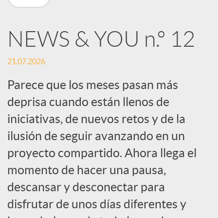
n
NEWS & YOU n.º 12
R
21.07.2026
e
Parece que los meses pasan más
deprisa cuando están llenos de
d
iniciativas, de nuevos retos y de la
e
ilusión de seguir avanzando en un
proyecto compartido. Ahora llega el
s
momento de hacer una pausa,
descansar y desconectar para
S
disfrutar de unos días diferentes y