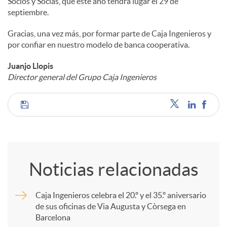
Socios y Socias, que este año tendrá lugar el 29 de
septiembre.
Gracias, una vez más, por formar parte de Caja Ingenieros y
por confiar en nuestro modelo de banca cooperativa.
Juanjo Llopis
Director general del Grupo Caja Ingenieros
C
o
Noticias relacionadas
m
Caja Ingenieros celebra el 20.º y el 35.º aniversario
de sus oficinas de Via Augusta y Còrsega en
p
Barcelona