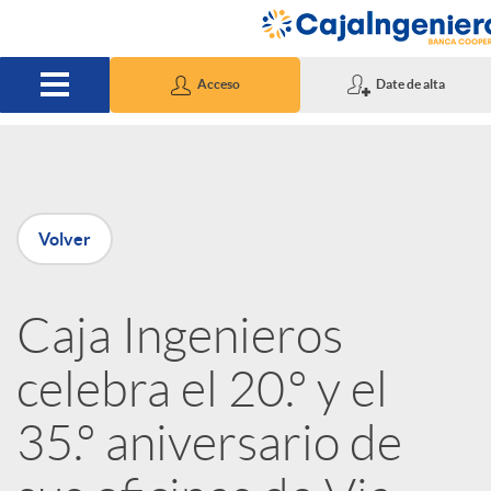
Saltar al contenido principal
Acceso
Date de alta
P
Volver
u
Caja Ingenieros
b
celebra el 20.º y el
l
35.º aniversario de
i