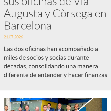
sus oficinas de Via
Augusta y Còrsega en
c
Barcelona
a
21.07.2026
d
Las dos oficinas han acompañado a
miles de socios y socias durante
o
décadas, consolidando una manera
diferente de entender y hacer finanzas
r
d
e