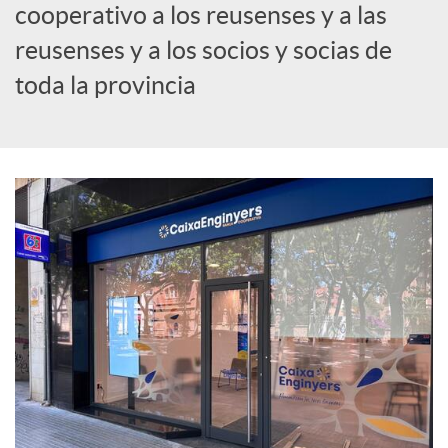
cooperativo a los reusenses y a las
c
reusenses y a los socios y socias de
toda la provincia
i
a
l
e
s