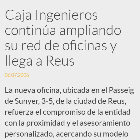
R
Caja Ingenieros
continúa ampliando
e
su red de oficinas y
d
llega a Reus
e
06.07.2026
s
La nueva oficina, ubicada en el Passeig
de Sunyer, 3-5, de la ciudad de Reus,
S
refuerza el compromiso de la entidad
con la proximidad y el asesoramiento
o
personalizado, acercando su modelo