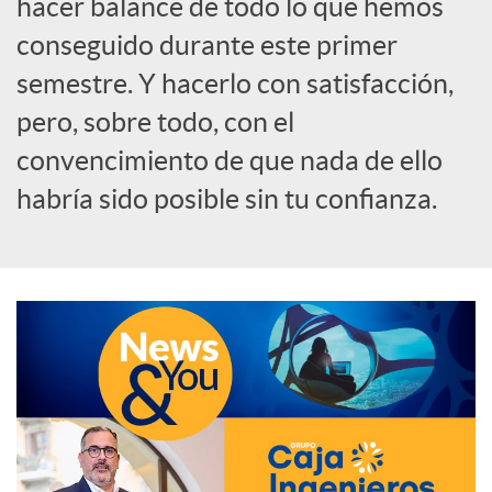
hacer balance de todo lo que hemos
o
conseguido durante este primer
semestre. Y hacerlo con satisfacción,
c
pero, sobre todo, con el
convencimiento de que nada de ello
i
habría sido posible sin tu confianza.
a
l
e
s