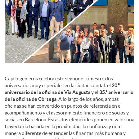
c
o
n
t
Caja Ingenieros celebra este segundo trimestre dos
aniversarios muy especiales en la ciudad condal: el
20.º
aniversario de la oficina de Via Augusta
y el
35.º aniversario
e
de la oficina de Còrsega
. A lo largo de los años, ambas
oficinas se han convertido en puntos de referencia en el
n
acompañamiento y el asesoramiento financiero de socios y
socias en Barcelona. Estas dos efemérides ponen en valor una
trayectoria basada en la proximidad, la confianza y una
i
manera diferente de entender las finanzas, más humana y