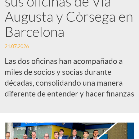
sus oficinas de Via
Augusta y Còrsega en
c
Barcelona
a
21.07.2026
d
Las dos oficinas han acompañado a
miles de socios y socias durante
o
décadas, consolidando una manera
diferente de entender y hacer finanzas
r
d
e