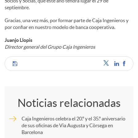
Socios y Socias, que este año tendrá lugar el 29 de
septiembre.
Gracias, una vez más, por formar parte de Caja Ingenieros y
por confiar en nuestro modelo de banca cooperativa.
Juanjo Llopis
Director general del Grupo Caja Ingenieros
C
o
Noticias relacionadas
m
Caja Ingenieros celebra el 20.º y el 35.º aniversario
de sus oficinas de Via Augusta y Còrsega en
p
Barcelona