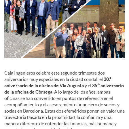
c
o
n
t
Caja Ingenieros celebra este segundo trimestre dos
aniversarios muy especiales en la ciudad condal: el
20.º
aniversario de la oficina de Via Augusta
y el
35.º aniversario
e
de la oficina de Còrsega
. A lo largo de los años, ambas
oficinas se han convertido en puntos de referencia en el
n
acompañamiento y el asesoramiento financiero de socios y
socias en Barcelona. Estas dos efemérides ponen en valor una
trayectoria basada en la proximidad, la confianza y una
i
manera diferente de entender las finanzas, más humana y