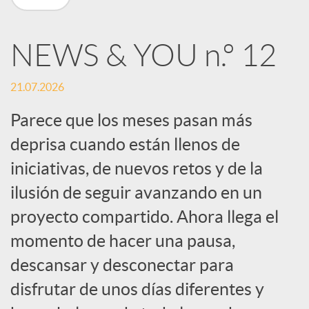
n
NEWS & YOU n.º 12
R
21.07.2026
e
Parece que los meses pasan más
deprisa cuando están llenos de
d
iniciativas, de nuevos retos y de la
e
ilusión de seguir avanzando en un
proyecto compartido. Ahora llega el
s
momento de hacer una pausa,
descansar y desconectar para
S
disfrutar de unos días diferentes y