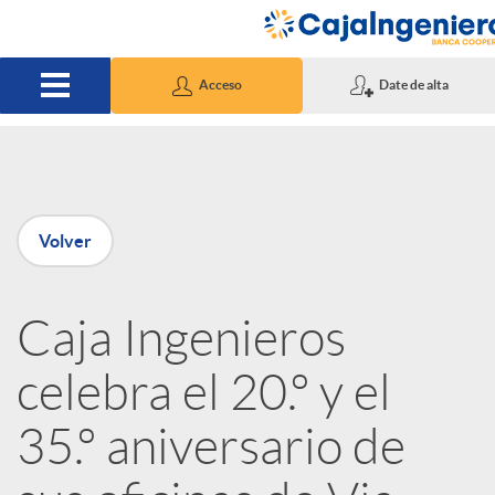
Saltar al contenido principal
Acceso
Date de alta
P
Volver
u
Caja Ingenieros
b
celebra el 20.º y el
l
35.º aniversario de
i