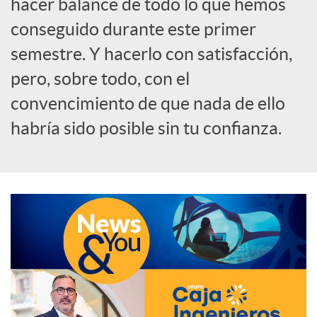
hacer balance de todo lo que hemos
o
conseguido durante este primer
semestre. Y hacerlo con satisfacción,
c
pero, sobre todo, con el
convencimiento de que nada de ello
i
habría sido posible sin tu confianza.
a
l
e
s