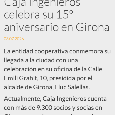
Caja Ingenieros
R
celebra su 15º
e
aniversario en Girona
d
03.07.2026
La entidad cooperativa conmemora su
e
llegada a la ciudad con una
celebración en su oficina de la Calle
s
Emili Grahit, 10, presidida por el
S
alcalde de Girona, Lluc Salellas.
Actualmente, Caja Ingenieros cuenta
o
con más de 9.300 socios y socias en