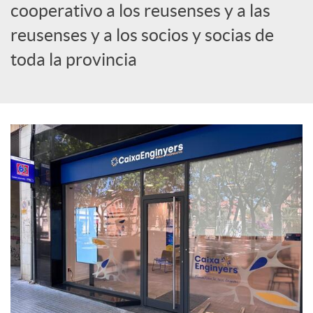
cooperativo a los reusenses y a las
c
reusenses y a los socios y socias de
toda la provincia
i
a
l
e
s