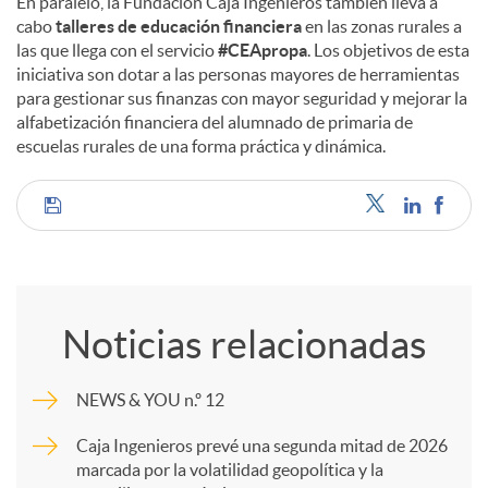
En paralelo, la Fundación Caja Ingenieros también lleva a
cabo
talleres de educación financiera
en las zonas rurales a
las que llega con el servicio
#CEApropa
. Los objetivos de esta
iniciativa son dotar a las personas mayores de herramientas
para gestionar sus finanzas con mayor seguridad y mejorar la
alfabetización financiera del alumnado de primaria de
escuelas rurales de una forma práctica y dinámica.
C
o
Noticias relacionadas
m
NEWS & YOU n.º 12
p
Caja Ingenieros prevé una segunda mitad de 2026
marcada por la volatilidad geopolítica y la