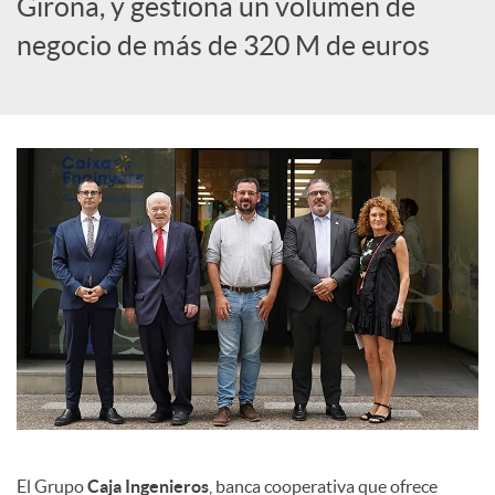
Girona, y gestiona un volumen de
c
negocio de más de 320 M de euros
i
a
l
e
s
El Grupo
Caja Ingenieros
, banca cooperativa que ofrece