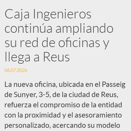
R
Caja Ingenieros
continúa ampliando
e
su red de oficinas y
d
llega a Reus
e
06.07.2026
s
La nueva oficina, ubicada en el Passeig
de Sunyer, 3-5, de la ciudad de Reus,
S
refuerza el compromiso de la entidad
con la proximidad y el asesoramiento
o
personalizado, acercando su modelo