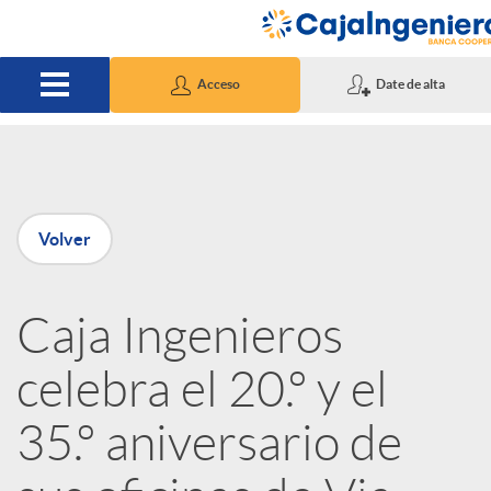
Saltar al contenido principal
Acceso
Date de alta
P
Volver
u
Caja Ingenieros
b
celebra el 20.º y el
l
35.º aniversario de
i