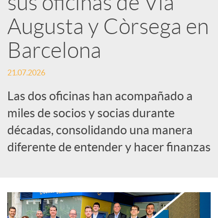
sus oficinas de Via
Augusta y Còrsega en
c
Barcelona
a
21.07.2026
d
Las dos oficinas han acompañado a
miles de socios y socias durante
o
décadas, consolidando una manera
diferente de entender y hacer finanzas
r
d
e