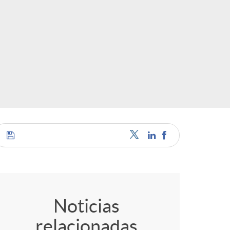
o
r
d
e
i
d
C
i
o
Noticias
relacionadas