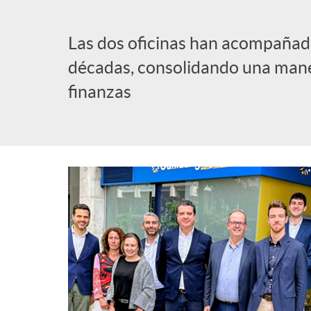
l
Las dos oficinas han acompañado
décadas, consolidando una mane
i
finanzas
c
a
d
o
r