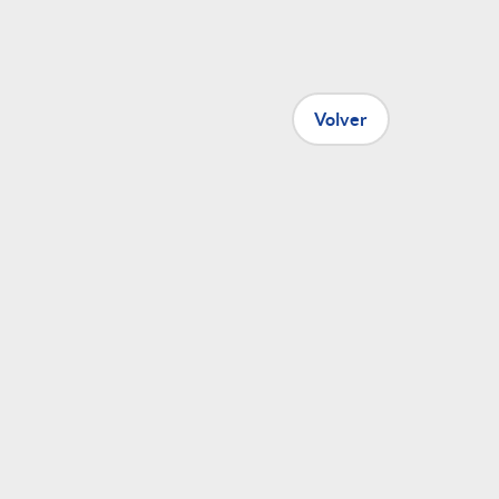
S
o
Volver
c
a
e