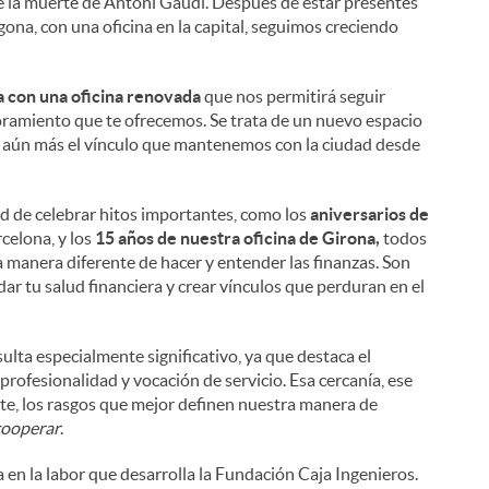
 de la muerte de Antoni Gaudí. Después de estar presentes
ona, con una oficina en la capital, seguimos creciendo
a con una oficina renovada
que nos permitirá seguir
soramiento que te ofrecemos. Se trata de un nuevo espacio
er aún más el vínculo que mantenemos con la ciudad desde
d de celebrar hitos importantes, como los
aniversarios de
rcelona, y los
15 años de nuestra oficina de Girona,
todos
na manera diferente de hacer y entender las finanzas. Son
r tu salud financiera y crear vínculos que perduran en el
ulta especialmente significativo, ya que destaca el
fesionalidad y vocación de servicio. Esa cercanía, ese
e, los rasgos que mejor definen nuestra manera de
cooperar
.
en la labor que desarrolla la Fundación Caja Ingenieros.