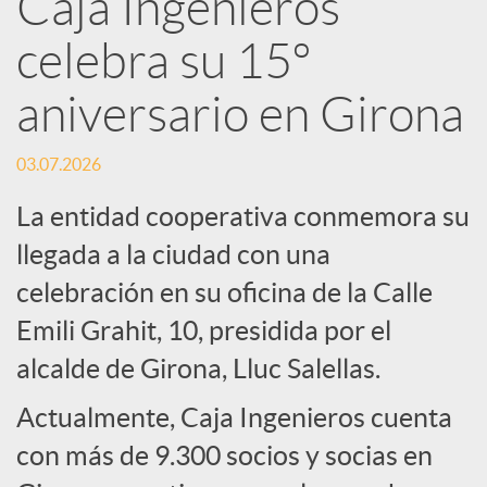
Caja Ingenieros
R
celebra su 15º
e
aniversario en Girona
d
03.07.2026
La entidad cooperativa conmemora su
e
llegada a la ciudad con una
celebración en su oficina de la Calle
s
Emili Grahit, 10, presidida por el
S
alcalde de Girona, Lluc Salellas.
Actualmente, Caja Ingenieros cuenta
o
con más de 9.300 socios y socias en