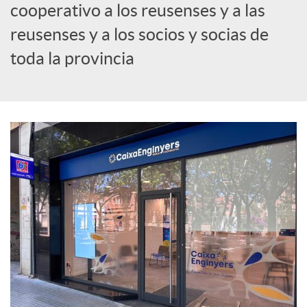
cooperativo a los reusenses y a las
c
reusenses y a los socios y socias de
toda la provincia
i
a
l
e
s