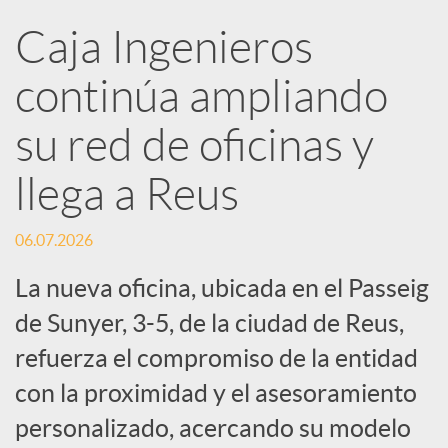
R
Caja Ingenieros
continúa ampliando
e
su red de oficinas y
d
llega a Reus
e
06.07.2026
s
La nueva oficina, ubicada en el Passeig
de Sunyer, 3-5, de la ciudad de Reus,
S
refuerza el compromiso de la entidad
con la proximidad y el asesoramiento
o
personalizado, acercando su modelo