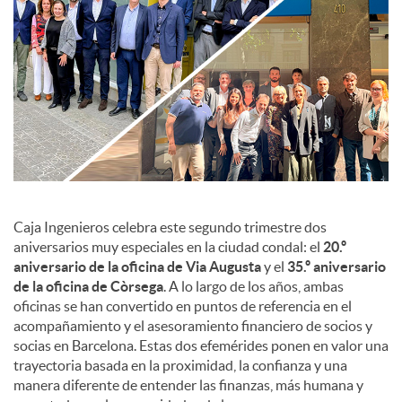
c
o
n
t
Caja Ingenieros celebra este segundo trimestre dos
aniversarios muy especiales en la ciudad condal: el
20.º
aniversario de la oficina de Via Augusta
y el
35.º aniversario
e
de la oficina de Còrsega
. A lo largo de los años, ambas
oficinas se han convertido en puntos de referencia en el
n
acompañamiento y el asesoramiento financiero de socios y
socias en Barcelona. Estas dos efemérides ponen en valor una
trayectoria basada en la proximidad, la confianza y una
i
manera diferente de entender las finanzas, más humana y