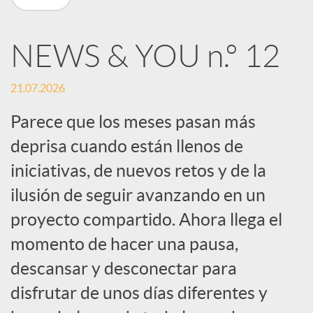
n
NEWS & YOU n.º 12
R
21.07.2026
e
Parece que los meses pasan más
deprisa cuando están llenos de
d
iniciativas, de nuevos retos y de la
e
ilusión de seguir avanzando en un
proyecto compartido. Ahora llega el
s
momento de hacer una pausa,
descansar y desconectar para
S
disfrutar de unos días diferentes y