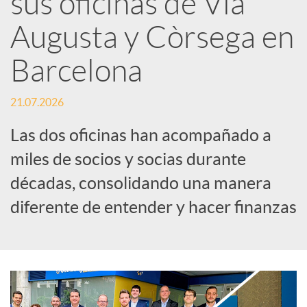
sus oficinas de Via
Augusta y Còrsega en
c
Barcelona
a
21.07.2026
d
Las dos oficinas han acompañado a
miles de socios y socias durante
o
décadas, consolidando una manera
diferente de entender y hacer finanzas
r
d
e