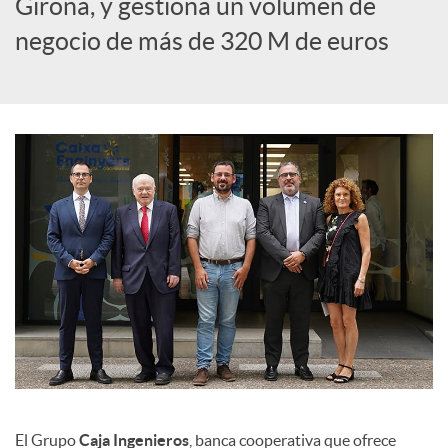
Girona, y gestiona un volumen de
c
negocio de más de 320 M de euros
i
a
l
e
s
El Grupo
Caja Ingenieros
, banca cooperativa que ofrece