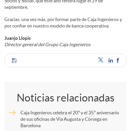
Socios y Socias, que este año tendrá lugar el 29 de
septiembre.
Gracias, una vez más, por formar parte de Caja Ingenieros y
por confiar en nuestro modelo de banca cooperativa.
Juanjo Llopis
Director general del Grupo Caja Ingenieros
C
o
Noticias relacionadas
m
Caja Ingenieros celebra el 20.º y el 35.º aniversario
de sus oficinas de Via Augusta y Còrsega en
p
Barcelona