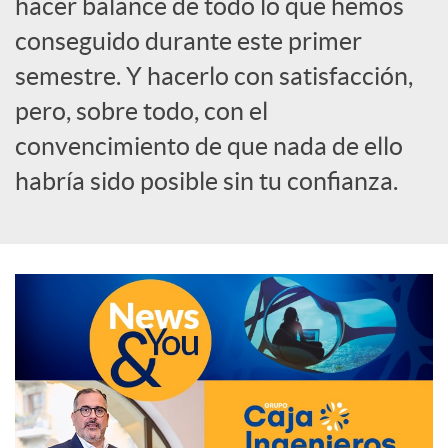
hacer balance de todo lo que hemos
o
conseguido durante este primer
semestre. Y hacerlo con satisfacción,
c
pero, sobre todo, con el
convencimiento de que nada de ello
i
habría sido posible sin tu confianza.
a
l
e
s