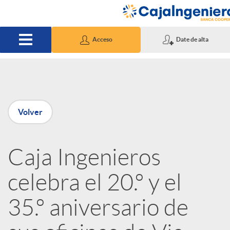
Saltar al contenido principal
Acceso
Date de alta
P
Volver
u
Caja Ingenieros
b
celebra el 20.º y el
l
35.º aniversario de
i