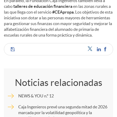
En paralelo, la Fundación Caja Ingenieros también lleva a
cabo
talleres de educación financiera
en las zonas rurales a
las que llega con el servicio
#CEApropa
. Los objetivos de esta
iniciativa son dotar a las personas mayores de herramientas
para gestionar sus finanzas con mayor seguridad y mejorar la
alfabetización financiera del alumnado de primaria de
escuelas rurales de una forma práctica y dinámica.
C
o
Noticias relacionadas
m
NEWS & YOU n.º 12
p
Caja Ingenieros prevé una segunda mitad de 2026
marcada por la volatilidad geopolítica y la