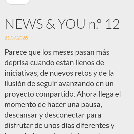
n
NEWS & YOU n.º 12
R
21.07.2026
e
Parece que los meses pasan más
deprisa cuando están llenos de
d
iniciativas, de nuevos retos y de la
e
ilusión de seguir avanzando en un
proyecto compartido. Ahora llega el
s
momento de hacer una pausa,
descansar y desconectar para
S
disfrutar de unos días diferentes y