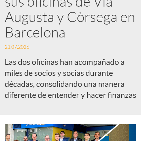
sus oficinas de Via
Augusta y Còrsega en
c
Barcelona
a
21.07.2026
d
Las dos oficinas han acompañado a
miles de socios y socias durante
o
décadas, consolidando una manera
diferente de entender y hacer finanzas
r
d
e