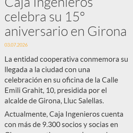
Caja Ingenieros
R
celebra su 15º
e
aniversario en Girona
d
03.07.2026
La entidad cooperativa conmemora su
e
llegada a la ciudad con una
celebración en su oficina de la Calle
s
Emili Grahit, 10, presidida por el
S
alcalde de Girona, Lluc Salellas.
Actualmente, Caja Ingenieros cuenta
o
con más de 9.300 socios y socias en