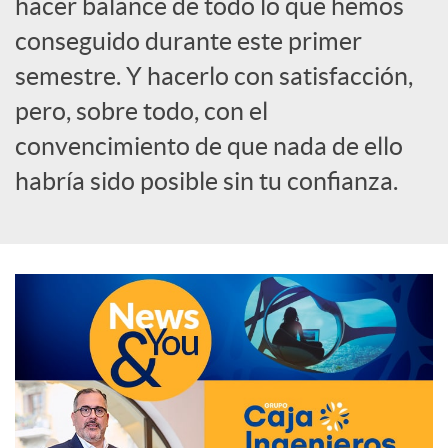
hacer balance de todo lo que hemos
o
conseguido durante este primer
semestre. Y hacerlo con satisfacción,
c
pero, sobre todo, con el
convencimiento de que nada de ello
i
habría sido posible sin tu confianza.
a
l
e
s