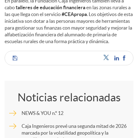
En paralelo, la Fundación Caja Ingenieros también lleva a
cabo
talleres de educación financiera
en las zonas rurales a
las que llega con el servicio
#CEApropa
. Los objetivos de esta
iniciativa son dotar a las personas mayores de herramientas
para gestionar sus finanzas con mayor seguridad y mejorar la
alfabetización financiera del alumnado de primaria de
escuelas rurales de una forma práctica y dinámica.
C
o
Noticias relacionadas
m
NEWS & YOU n.º 12
p
Caja Ingenieros prevé una segunda mitad de 2026
marcada por la volatilidad geopolítica y la