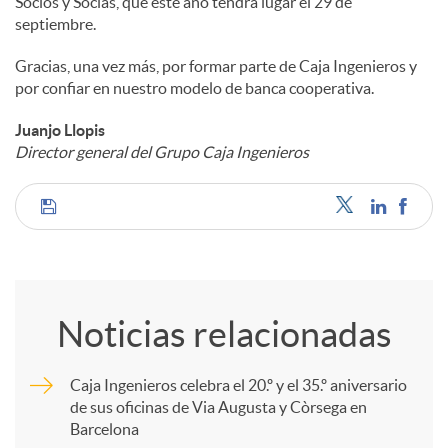
Socios y Socias, que este año tendrá lugar el 29 de
septiembre.
Gracias, una vez más, por formar parte de Caja Ingenieros y
por confiar en nuestro modelo de banca cooperativa.
Juanjo Llopis
Director general del Grupo Caja Ingenieros
C
o
Noticias relacionadas
m
Caja Ingenieros celebra el 20.º y el 35.º aniversario
de sus oficinas de Via Augusta y Còrsega en
p
Barcelona