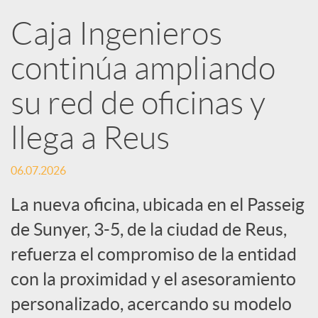
R
Caja Ingenieros
continúa ampliando
e
su red de oficinas y
d
llega a Reus
e
06.07.2026
s
La nueva oficina, ubicada en el Passeig
de Sunyer, 3-5, de la ciudad de Reus,
S
refuerza el compromiso de la entidad
con la proximidad y el asesoramiento
o
personalizado, acercando su modelo