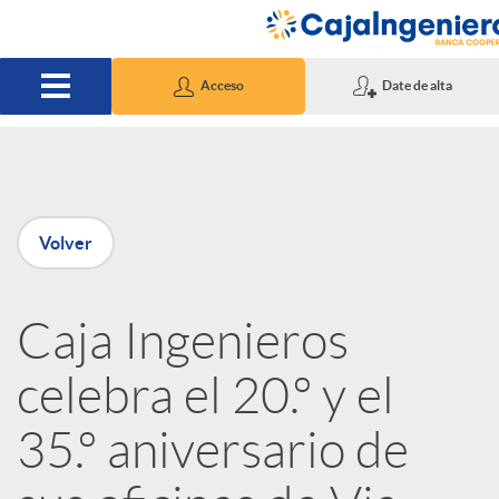
Saltar al contenido principal
Acceso
Date de alta
P
Volver
u
Caja Ingenieros
b
celebra el 20.º y el
l
35.º aniversario de
i