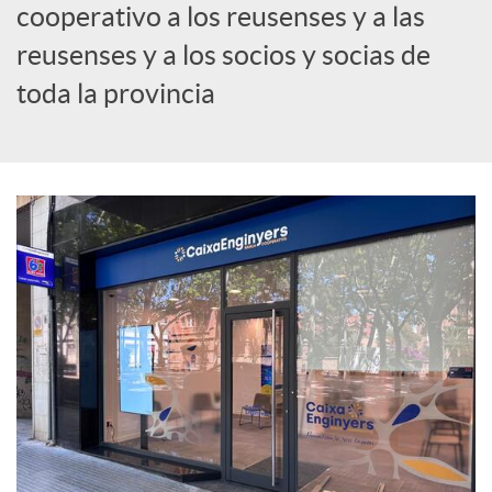
cooperativo a los reusenses y a las
c
reusenses y a los socios y socias de
toda la provincia
i
a
l
e
s