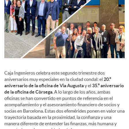
c
o
n
t
Caja Ingenieros celebra este segundo trimestre dos
aniversarios muy especiales en la ciudad condal: el
20.º
aniversario de la oficina de Via Augusta
y el
35.º aniversario
e
de la oficina de Còrsega
. A lo largo de los años, ambas
oficinas se han convertido en puntos de referencia en el
n
acompañamiento y el asesoramiento financiero de socios y
socias en Barcelona. Estas dos efemérides ponen en valor una
trayectoria basada en la proximidad, la confianza y una
i
manera diferente de entender las finanzas, más humana y