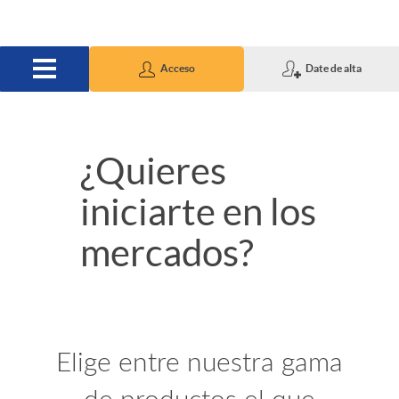
Saltar al contenido principal
Acceso
Date de alta
S
¿Quieres
iniciarte en los
l
mercados?
i
d
I
Elige entre nuestra gama
e