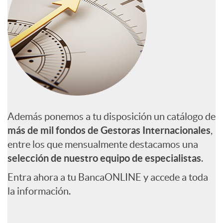
d
p
n
o
l
f
s
i
o
c
s
Además ponemos a tu disposición un catálogo de
a
e
más de mil fondos de Gestoras Internacionales
,
entre los que mensualmente destacamos una
selección de nuestro equipo de especialistas
.
c
l
Entra ahora a tu BancaONLINE y accede a toda
i
e
la información.