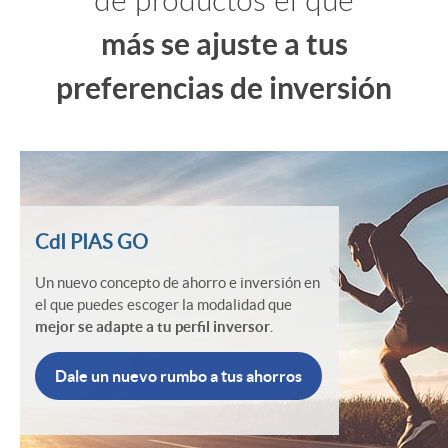
de productos el que
n
más se ajuste a tus
r
t
preferencias de inversión
e
r
m
o
p
CdI PIAS GO
P
Un nuevo concepto de ahorro e inversión en
e
el que puedes escoger la modalidad que
i
mejor se adapte a tu perfil inversor
.
z
Dale un nuevo rumbo a tus ahorros
a
a