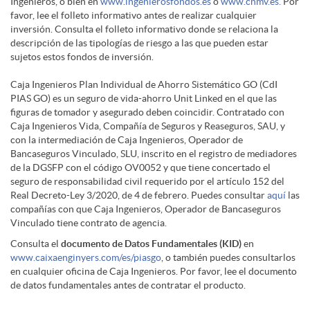
e
Ingenieros, o bien en
r
www.ingenierosfondos.es
o
www.cnmv.es.
Por
a
l
a
favor, lee el folleto informativo antes de realizar cualquier
I
d
inversión. Consulta el folleto informativo donde se relaciona la
r
descripción de las tipologías de riesgo a las que pueden estar
a
a
z
sujetos estos fondos de inversión.
n
o
r
Caja Ingenieros Plan Individual de Ahorro Sistemático GO (CdI
d
i
PIAS GO) es un seguro de vida-ahorro Unit Linked en el que las
u
g
figuras de tomador y asegurado deben coincidir. Contratado con
r
Caja Ingenieros Vida, Compañía de Seguros y Reaseguros, SAU, y
e
o
m
con la intermediación de Caja Ingenieros, Operador de
l
Bancaseguros Vinculado, SLU, inscrito en el registro de mediadores
e
a
de la DGSFP con el código OV0052 y que tiene concertado el
w
a
seguro de responsabilidad civil requerido por el artículo 152 del
e
Real Decreto-Ley 3/2020, de 4 de febrero. Puedes consultar
aquí
las
n
C
compañías con que Caja Ingenieros, Operador de Bancaseguros
a
Vinculado tiene contrato de agencia.
c
r
Consulta el
documento de Datos Fundamentales (KID)
en
i
I
www.caixaenginyers.com/es/piasgo
, o también puedes consultarlos
r
c
en cualquier oficina de Caja Ingenieros. Por favor, lee el documento
e
de datos fundamentales antes de contratar el producto.
e
M