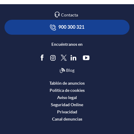
n
e
m
r
S
Contacta
i
s
p
900 300 321
o
n
o
e
Encuéntranos en
s
g
I
z
B
Blog
r
n
a
Tablón de anuncios
o
Política de cookies
e
g
Aviso legal
r
Seguridad Online
l
Privacidad
n
e
a
Canal denuncias
s