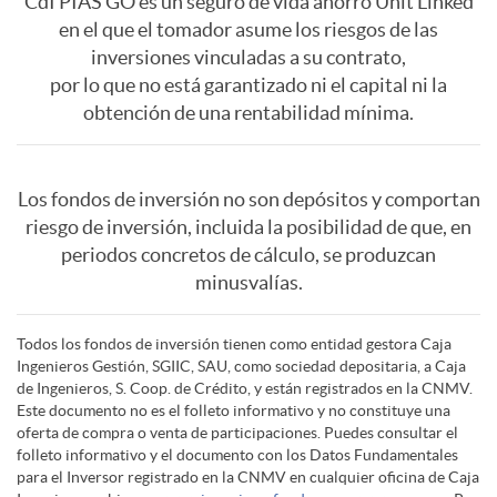
F
r
CdI PIAS GO es un seguro de vida ahorro Unit Linked
t
a
u
en el que el tomador asume los riesgos de las
s
d
c
i
inversiones vinculadas a su contrato,
r
a
ó
t
por lo que no está garantizado ni el capital ni la
l
t
obtención de una rentabilidad mínima.
a
a
r
a
s
n
a
a
a
d
l
Los fondos de inversión no son depósitos y comportan
s
c
f
D
riesgo de inversión, incluida la posibilidad de que, en
d
c
periodos concretos de cálculo, se produzcan
a
c
e
minusvalías.
e
o
i
o
a
u
s
Todos los fondos de inversión tienen como entidad gestora Caja
c
n
r
s
Ingenieros Gestión, SGIIC, SAU, como sociedad depositaria, a Caja
r
de Ingenieros, S. Coop. de Crédito, y están registrados en la CNMV.
d
l
Este documento no es el folleto informativo y no constituye una
i
t
m
oferta de compra o venta de participaciones. Puedes consultar el
c
a
folleto informativo y el documento con los Datos Fundamentales
o
a
para el Inversor registrado en la CNMV en cualquier oficina de Caja