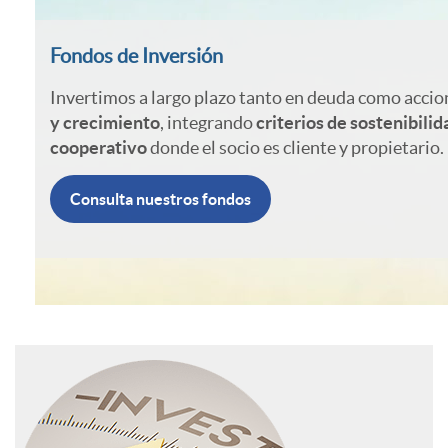
I
s
t
Fondos de Inversión
n
a
Invertimos a largo plazo tanto en deuda como acci
i
y crecimiento
, integrando
criterios de sostenibilid
f
cooperativo
donde el socio es cliente y propietario.
r
o
Consulta nuestros fondos
f
o
n
A
I