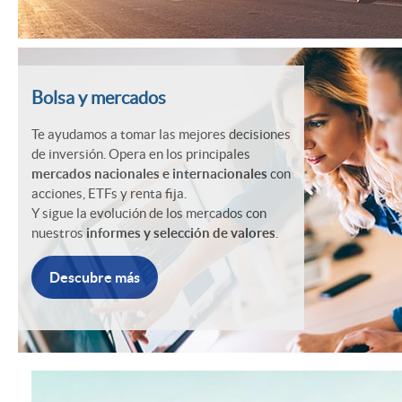
s
r
G
a
Bolsa y mercados
O
Te ayudamos a tomar las mejores decisiones
i
de inversión. Opera en los principales
mercados nacionales e internacionales
con
y
acciones, ETFs y renta fija.
n
Y sigue la evolución de los mercados con
b
nuestros
informes y selección de valores
.
v
Descubre más
o
e
l
r