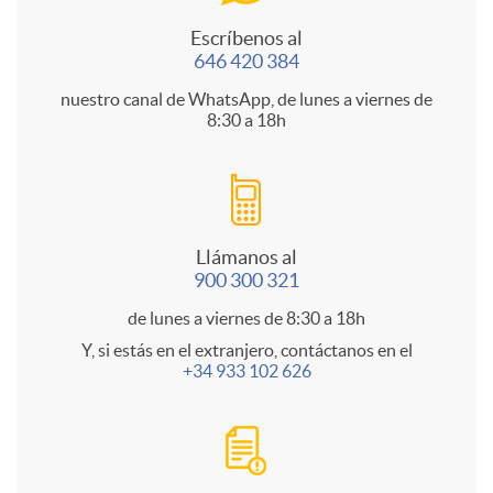
Escríbenos al
t
646 420 384
nuestro canal de WhatsApp, de lunes a viernes de
8:30 a 18h
a
c
Llámanos al
t
900 300 321
de lunes a viernes de 8:30 a 18h
o
Y, si estás en el extranjero, contáctanos en el
+34 933 102 626
l
a