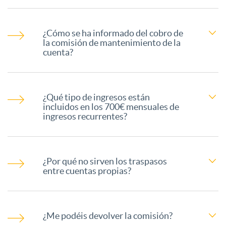
A
a
s
¿Cómo se ha informado del cobro de
Q
la comisión de mantenimiento de la
cuenta?
n
i
C
i
o
¿Qué tipo de ingresos están
o
incluidos en los 700€ mensuales de
ingresos recurrentes?
d
n
m
a
e
¿Por qué no sirven los traspasos
i
entre cuentas propias?
d
s
s
a
C
¿Me podéis devolver la comisión?