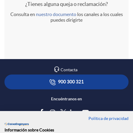
¿Tienes alguna queja o reclamación?
n
Consulta en
nuestro documento
los canales a los cuales
puedes dirigirte
d
i
Contacta
n
900 300 321
g
Encuéntranos en
C
Política de privacidad
Blog
o
Información sobre Cookies