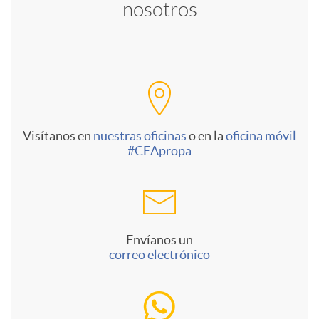
nosotros
e
a
n
l
t
e
Visítanos en
nuestras oficinas
o en la
oficina móvil
a
#CEApropa
s
s
c
Envíanos un
correo electrónico
o
n