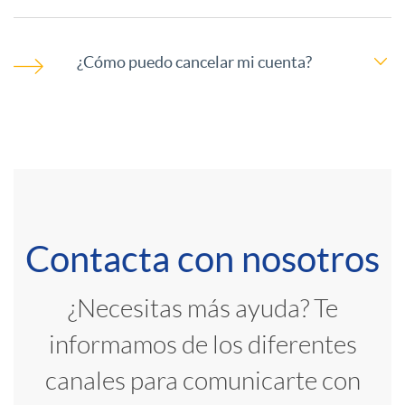
i
u
s
¿Cómo puedo cancelar mi cuenta?
o
e
n
n
e
t
s
Contacta con nosotros
a
C
C
¿Necesitas más ayuda? Te
s
a
informamos de los diferentes
u
canales para comunicarte con
n