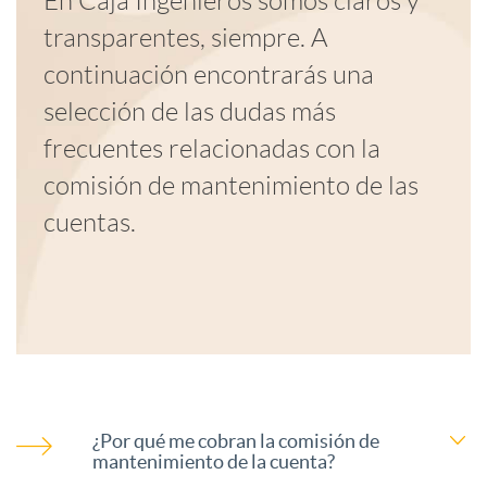
En Caja Ingenieros somos claros y
transparentes, siempre. A
a
F
continuación encontrarás una
selección de las dudas más
c
A
frecuentes relacionadas con la
comisión de mantenimiento de las
i
Q
cuentas.
o
C
n
o
e
m
F
¿Por qué me cobran la comisión de
mantenimiento de la cuenta?
s
i