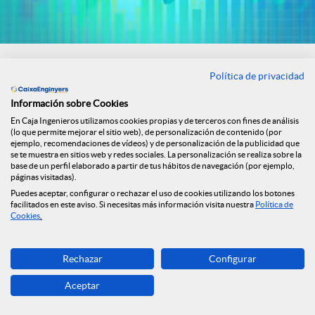
El impacto del conflicto se deja sentir, sobre todo en
Europa
Política de privacidad
11/05/2026
Información sobre Cookies
Informe semanal del 4 al 8 de mayo de 2026
En Caja Ingenieros utilizamos cookies propias y de terceros con fines de análisis
(lo que permite mejorar el sitio web), de personalización de contenido (por
Descargar
ejemplo, recomendaciones de vídeos) y de personalización de la publicidad que
Archivo
se te muestra en sitios web y redes sociales. La personalización se realiza sobre la
base de un perfil elaborado a partir de tus hábitos de navegación (por ejemplo,
páginas visitadas).
Puedes aceptar, configurar o rechazar el uso de cookies utilizando los botones
facilitados en este aviso. Si necesitas más información visita nuestra
Política de
Cookies
.
1
2
3
4
5
Página
Página
Página
Página
Página
Rechazar
Configurar
Aceptar
F