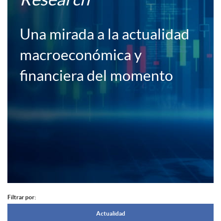
c
c
Una mirada a la actualidad
a
e
macroeconómica y
c
financiera del momento
r
i
a
o
F
n
B
o
e
o
Filtrar por:
A
c
N
Actualidad