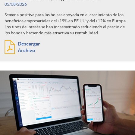
a
05/08/2026
b
c
u
s
ó
Semana positiva para las bolsas apoyada en el crecimiento de los
beneficios empresariales del+19% en EE.UU y del+12% en Europa.
s
e
a
Los tipos de interés se han incrementado reduciendo el precio de
l
i
n
los bonos y haciendo más atractiva su rentabilidad.
c
Descargar
d
t
o
Archivo
p
e
o
a
n
o
r
r
d
r
a
d
o
c
e
s
a