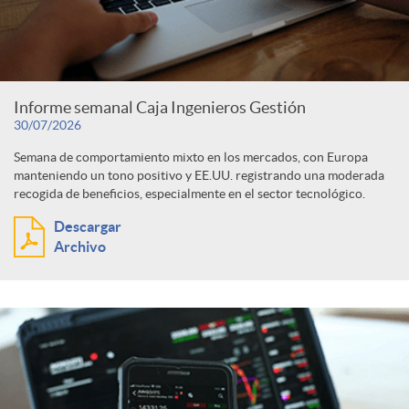
c
F
t
o
o
e
Informe semanal Caja Ingenieros Gestión
30/07/2026
n
c
g
Semana de comportamiento mixto en los mercados, con Europa
manteniendo un tono positivo y EE.UU. registrando una moderada
recogida de beneficios, especialmente en el sector tecnológico.
t
u
o
Descargar
Archivo
e
s
r
n
í
i
a