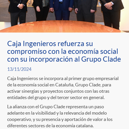
n
e
i
r
p
n
c
a
Caja Ingenieros refuerza su
o
i
a
S
compromiso con la economía social
con su incorporación al Grupo Clade
r
d
d
a
13/11/2024
Caja Ingenieros se incorpora al primer grupo empresarial
c
o
o
de la economía social en Cataluña, Grupo Clade, para
l
activar sinergias y proyectos conjuntos con las otras
entidades del grupo y del tercer sector en general.
a
A
r
a
La alianza con el Grupo Clade representa un paso
adelante en la visibilidad y la relevancia del modelo
t
n
cooperativo, y su presencia y aportación de valor a los
d
d
diferentes sectores de la economía catalana.