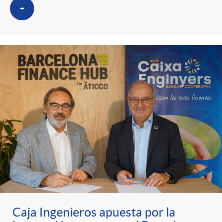
+
o
r
i
a
s
Caja Ingenieros apuesta por la