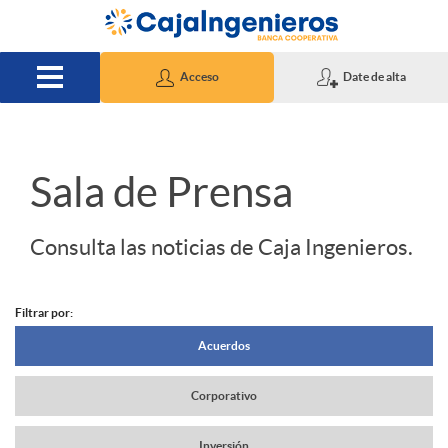
Saltar al contenido principal
Acceso
Date de alta
S
Sala de Prensa
l
Consulta las noticias de Caja Ingenieros.
i
Filtrar por:
N
Acuerdos
d
Corporativo
a
e
Inversión