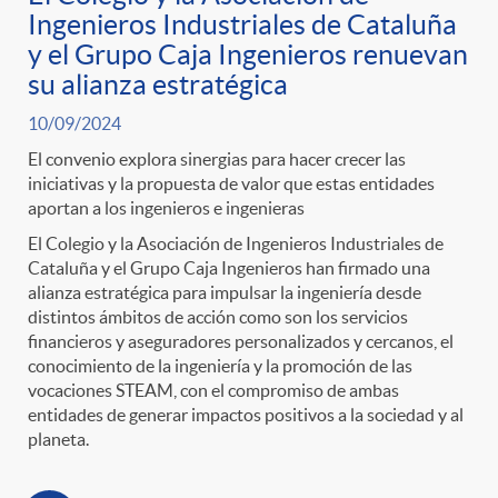
Ingenieros Industriales de Cataluña
r
i
y el Grupo Caja Ingenieros renuevan
su alianza estratégica
o
d
10/09/2024
El convenio explora sinergias para hacer crecer las
C
o
iniciativas y la propuesta de valor que estas entidades
aportan a los ingenieros e ingenieras
a
El Colegio y la Asociación de Ingenieros Industriales de
s
Cataluña y el Grupo Caja Ingenieros han firmado una
alianza estratégica para impulsar la ingeniería desde
t
distintos ámbitos de acción como son los servicios
financieros y aseguradores personalizados y cercanos, el
conocimiento de la ingeniería y la promoción de las
e
vocaciones STEAM, con el compromiso de ambas
entidades de generar impactos positivos a la sociedad y al
planeta.
g