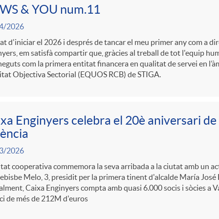
WS & YOU num.11
4/2026
t d'iniciar el 2026 i després de tancar el meu primer any com a di
yers, em satisfà compartir que, gràcies al treball de tot l'equip hu
eguts com la primera entitat financera en qualitat de servei en l’àm
itat Objectiva Sectorial (EQUOS RCB) de STIGA.
xa Enginyers celebra el 20è aniversari de 
ència
3/2026
itat cooperativa commemora la seva arribada a la ciutat amb un acte
bisbe Melo, 3, presidit per la primera tinent d'alcalde María José
lment, Caixa Enginyers compta amb quasi 6.000 socis i sòcies a Va
ci de més de 212M d'euros