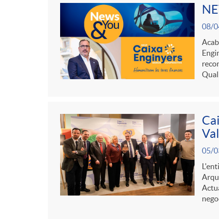
NE
08/0
Acaba
Engin
recon
Qual
Cai
Val
05/0
L'ent
Arque
Actua
nego