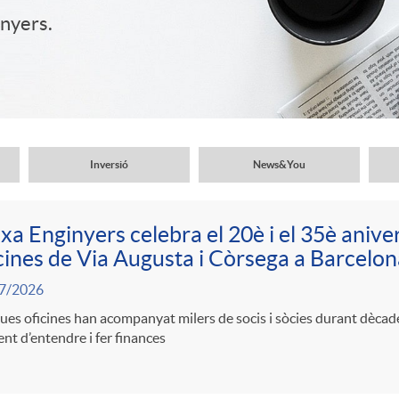
inyers.
Inversió
News&You
xa Enginyers celebra el 20è i el 35è aniver
cines de Via Augusta i Còrsega a Barcelon
7/2026
ues oficines han acompanyat milers de socis i sòcies durant dèca
ent d’entendre i fer finances