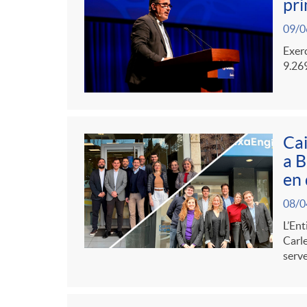
pri
09/0
Exerc
9.269
Cai
a B
en 
08/0
L’Ent
Carle
serve