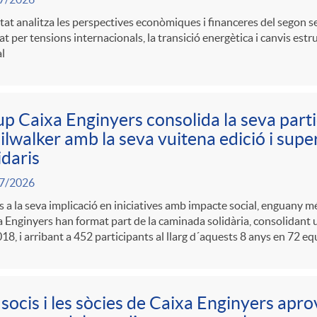
itat analitza les perspectives econòmiques i financeres del segon 
t per tensions internacionals, la transició energètica i canvis estr
l
p Caixa Enginyers consolida la seva partic
ilwalker amb la seva vuitena edició i sup
idaris
7/2026
s a la seva implicació en iniciatives amb impacte social, enguany 
 Enginyers han format part de la caminada solidària, consolidant 
18, i arribant a 452 participants al llarg d´aquests 8 anys en 72 eq
 socis i les sòcies de Caixa Enginyers apro