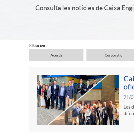
a
Consulta les notícies de Caixa Eng
i
d
d
e
Filtrar per:
e
Acords
Corporatiu
n
N
r
Cai
a
a
ofi
C
c
P
21/0
v
v
o
a
Les d
u
difer
e
e
n
b
b