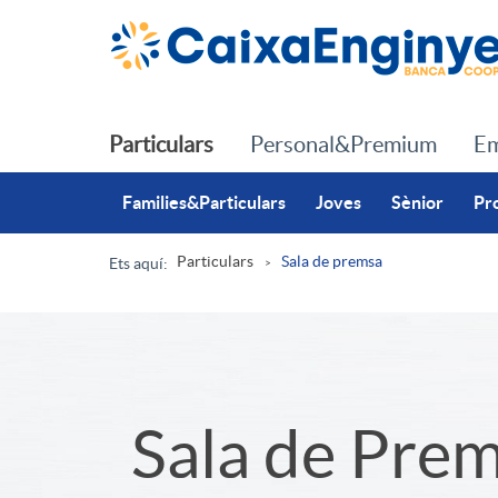
Salta al contingut principal
Particulars
Personal&Premium
Em
Families&Particulars
Joves
Sènior
Pr
Particulars
Sala de premsa
Ets aquí:
R
u
S
Sala de Pre
t
l