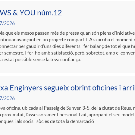
WS & YOU núm.12
7/2026
a que els mesos passen més de pressa quan són plens d'iniciatives, 
ntinuar avançant en un projecte compartit. Ara arriba el moment d
nnectar per gaudir d’uns dies diferents i fer balanç de tot el que
r semestre. I fer-ho amb satisfacció, però, sobretot, amb el conve
a estat possible sense la teva confiança.
xa Enginyers segueix obrint oficines i arr
7/2026
va oficina, ubicada al Passeig de Sunyer, 3-5, de la ciutat de Reus, 
a proximitat, l’assessorament personalitzat, apropant el seu model
nques i als socis i sòcies de tota la demarcació