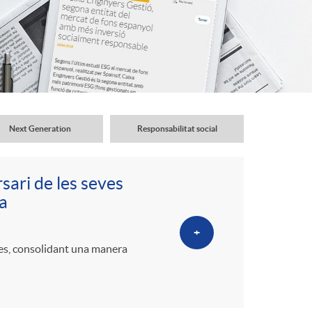
o
r
d
'
Next Generation
Responsabilitat social
i
sari de les seves
a
d
+
des, consolidant una manera
i