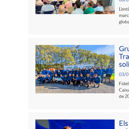
L’ent
g
marca
globa
o
r
Gru
Tra
sol
i
03/0
Fidel
a
Caixa
de 20
s
Els