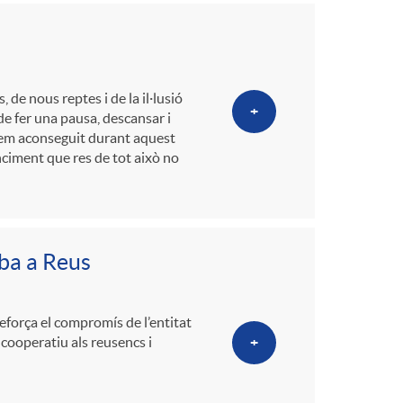
o
m
de nous reptes i de la il·lusió
a
+
e fer una pausa, descansar i
 hem aconseguit durant aquest
nciment que res de tot això no
iba a Reus
reforça el compromís de l’entitat
 cooperatiu als reusencs i
+