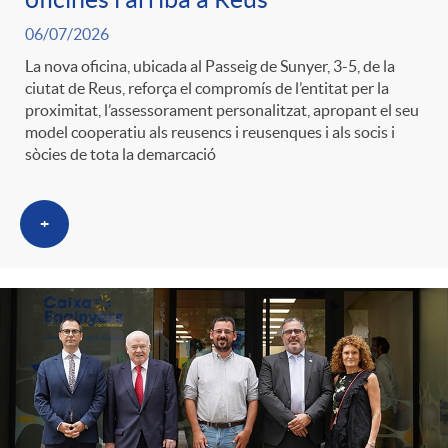
n
06/07/2026
r
g
La nova oficina, ubicada al Passeig de Sunyer, 3-5, de la
ciutat de Reus, reforça el compromís de l’entitat per la
o
proximitat, l’assessorament personalitzat, apropant el seu
u
model cooperatiu als reusencs i reusenques i als socis i
sòcies de tota la demarcació
C
t
+
a
s
t
e
g