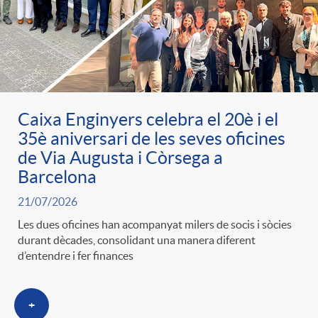
l
r
p
e
i
a
e
n
c
Caixa Enginyers celebra el 20è i el
S
r
i
a
35è aniversari de les seves oficines
de Via Augusta i Còrsega a
a
c
d
Barcelona
d
21/07/2026
l
a
o
o
Les dues oficines han acompanyat milers de socis i sòcies
durant dècades, consolidant una manera diferent
d’entendre i fer finances
a
t
A
r
d
e
n
+