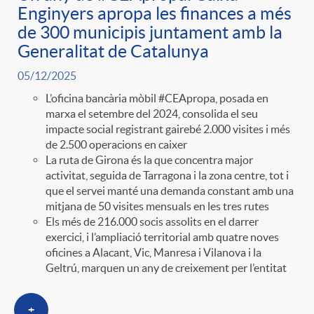
Enginyers apropa les finances a més
de 300 municipis juntament amb la
Generalitat de Catalunya
05/12/2025
L’oficina bancària mòbil #CEApropa, posada en
marxa el setembre del 2024, consolida el seu
impacte social registrant gairebé 2.000 visites i més
de 2.500 operacions en caixer
La ruta de Girona és la que concentra major
activitat, seguida de Tarragona i la zona centre, tot i
que el servei manté una demanda constant amb una
mitjana de 50 visites mensuals en les tres rutes
Els més de 216.000 socis assolits en el darrer
exercici, i l’ampliació territorial amb quatre noves
oficines a Alacant, Vic, Manresa i Vilanova i la
Geltrú, marquen un any de creixement per l’entitat
+