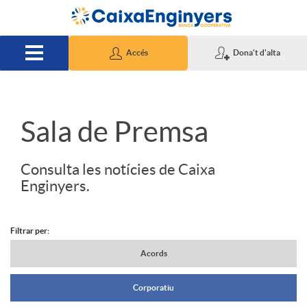
Salta al contingut principal
Accés
Dona't d'alta
S
Sala de Premsa
l
Consulta les notícies de Caixa
Enginyers.
i
Filtrar per:
d
N
Acords
Corporatiu
e
a