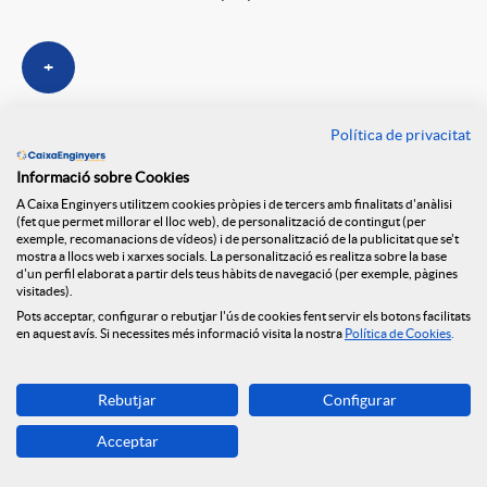
+
Política de privacitat
Informació sobre Cookies
A Caixa Enginyers utilitzem cookies pròpies i de tercers amb finalitats d'anàlisi
(fet que permet millorar el lloc web), de personalització de contingut (per
exemple, recomanacions de vídeos) i de personalització de la publicitat que se't
mostra a llocs web i xarxes socials. La personalització es realitza sobre la base
d'un perfil elaborat a partir dels teus hàbits de navegació (per exemple, pàgines
visitades).
Pots acceptar, configurar o rebutjar l'ús de cookies fent servir els botons facilitats
en aquest avís. Si necessites més informació visita la nostra
Política de Cookies
.
Rebutjar
Configurar
Acceptar